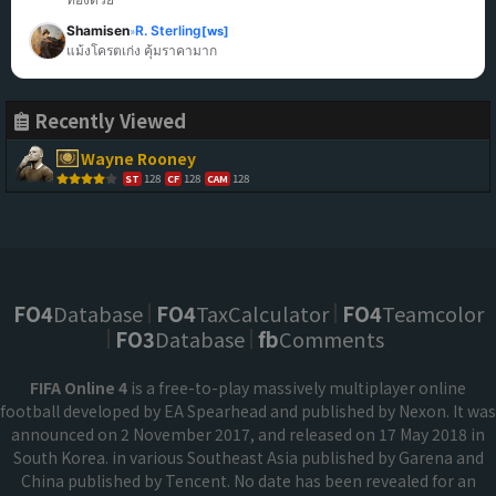
Shamisen
R. Sterling
[ws]
»
แม้งโครตเก่ง คุ้มราคามาก
Recently Viewed
Wayne Rooney
128
128
128
ST
CF
CAM
FO4
Database
FO4
TaxCalculator
FO4
Teamcolor
FO3
Database
fb
Comments
FIFA Online 4
is a free-to-play massively multiplayer online
football developed by EA Spearhead and published by Nexon. It was
announced on 2 November 2017, and released on 17 May 2018 in
South Korea. in various Southeast Asia published by Garena and
China published by Tencent. No date has been revealed for an