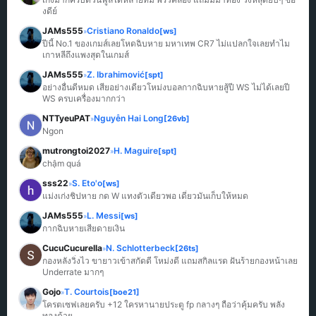
งดีย์
JAMs555
Cristiano Ronaldo
[ws]
»
ปีนี้ No.1 ของเกมส์เลยโหดฉิบหาย มหาเทพ CR7 ไม่แปลกใจเลยทำไม
เกาหลีถึงแพงสุดในเกมส์
JAMs555
Z. Ibrahimović
[spt]
»
อย่างอื่นดีหมด เสียอย่างเดียวโหม่งบอลกากฉิบหายสู้ปี WS ไม่ได้เลยปี 
WS ครบเครื่องมากกว่า
NTTyeuPAT
Nguyễn Hai Long
[26vb]
»
Ngon
mutrongtoi2027
H. Maguire
[spt]
»
chậm quá
sss22
S. Eto'o
[ws]
»
แม่งเก่งชิปหาย กด W แทงตัวเดียวพอ เดี๋ยวมันเก็บให้หมด
JAMs555
L. Messi
[ws]
»
กากฉิบหายเสียดายเงิน
CucuCucurella
N. Schlotterbeck
[26ts]
»
กองหลังวิ่งไว ขายาวเข้าสกัดดี โหม่งดี แถมสกิลแรด ฝันร้ายกองหน้าเลย 
Underrate มากๆ
Gojo
T. Courtois
[boe21]
»
โครตเซฟเลยครับ +12 ใครหานายประตู fp กลางๆ ถือว่าคุ้มครับ พลัง
ทองด้วย