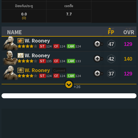
ป้องกันประตู
เรตติ้ง
0.0
7.7
(0)
NAME
FP
OVR
(CLICK TO SORT ASCENDING)
(CLICK TO
(CL
W. Rooney
47
129
ST
124
CF
124
CAM
124
W. Rooney
42
140
ST
135
CF
134
CAM
133
W. Rooney
37
129
ST
124
CF
124
CAM
124
+26