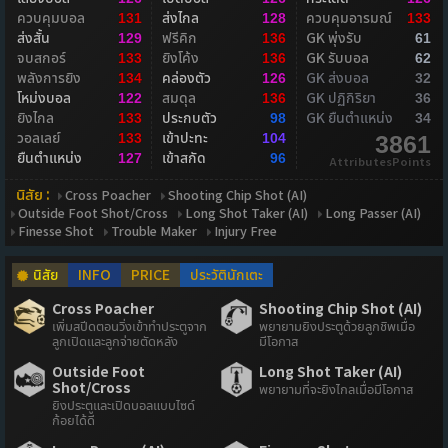
ควบคุมบอล
ส่งไกล
ควบคุมอารมณ์
131
128
133
ส่งสั้น
ฟรีคิก
GK พุ่งรับ
129
136
61
จบสกอร์
ยิงโค้ง
GK รับบอล
133
136
62
พลังการยิง
คล่องตัว
GK ส่งบอล
134
126
32
โหม่งบอล
สมดุล
GK ปฏิกิริยา
122
136
36
ยิงไกล
ประกบตัว
GK ยืนตำแหน่ง
133
98
34
วอลเลย์
เข้าปะทะ
133
104
3861
ยืนตำแหน่ง
เข้าสกัด
127
96
AttributesPoints
นิสัย :
Cross Poacher
Shooting Chip Shot (AI)
Outside Foot Shot/Cross
Long Shot Taker (AI)
Long Passer (AI)
Finesse Shot
Trouble Maker
Injury Free
นิสัย
INFO
PRICE
ประวัตินักเตะ
Cross Poacher
Shooting Chip Shot (AI)
เพิ่มสปีดตอนวิ่งเข้าทำประตูจาก
พยายามยิงประตูด้วยลูกชิพเมื่อ
ลูกเปิดและลูกจ่ายตัดหลัง
มีโอกาส
Outside Foot
Long Shot Taker (AI)
Shot/Cross
พยายามที่จะยิงไกลเมื่อมีโอกาส
ยิงประตูและเปิดบอลแบบไซด์
ก้อยได้ดี