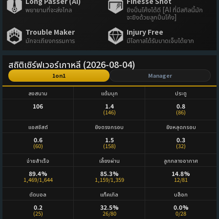
Long Passer (AI)
Finesse Shot
พยายามที่จะส่งไกล
ยิงปั่นโค้งได้ดี [AI ที่มีสกิลนี้มัก
จะยิงด้วยลูกปั่นโค้ง]
Trouble Maker
Injury Free
มักจะเถียงกรรมการ
มีโอกาสได้รับบาดเจ็บได้ยาก
สถิติเซิร์ฟเวอร์เกาหลี (2026-08-04)
1on1
Manager
ลงสนาม
แต้มบุก
ประตู
106
1.4
0.8
(146)
(86)
แอสซิสต์
ยิงตรงกรอบ
ยิงหลุดกรอบ
0.6
1.5
0.3
(60)
(158)
(32)
จ่ายสำเร็จ
เลี้ยงผ่าน
ลูกกลางอากาศ
89.4%
85.3%
14.8%
1,469/1,644
1,159/1,359
12/81
ตัดบอล
แท็คเกิล
บล็อก
0.2
32.5%
0.0%
(25)
26/80
0/28