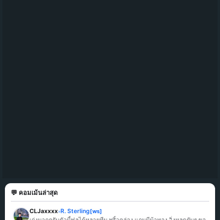
💬 คอมเม้นล่าสุด
CLJaxxxx
R. Sterling
[ws]
»
เก่งมากครับตัวนี้ฟูลได้หลายทีม พริ้วคล่อง แถมมีม้าทอง วิ่งหลุดยับๆ ขอ