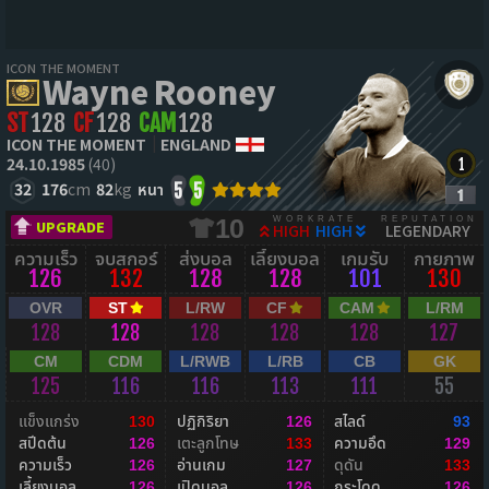
ICON THE MOMENT
Wayne Rooney
ST
128
CF
128
CAM
128
ICON THE MOMENT
ENGLAND
24.10.1985
(40)
32
176
cm
82
kg
หนา
5
5
WORKRATE
REPUTATION
10
UPGRADE
HIGH
HIGH
LEGENDARY
ความเร็ว
จบสกอร์
ส่งบอล
เลี้ยงบอล
เกมรับ
กายภาพ
126
132
128
128
101
130
OVR
ST
L/RW
CF
CAM
L/RM
128
128
128
128
128
127
CM
CDM
L/RWB
L/RB
CB
GK
125
116
116
113
111
55
แข็งแกร่ง
ปฏิกิริยา
สไลด์
130
126
93
สปีดต้น
เตะลูกโทษ
ความอึด
126
133
129
ความเร็ว
อ่านเกม
ดุดัน
126
127
133
เลี้ยงบอล
เปิดบอล
กระโดด
126
126
126