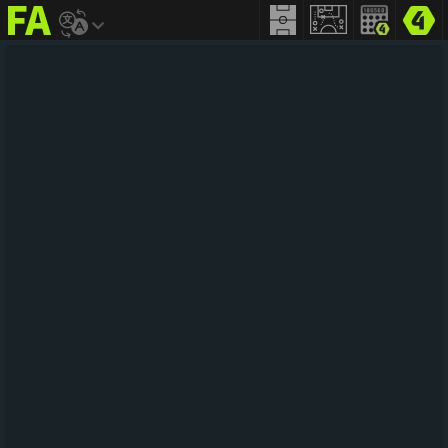
FIFA
addict