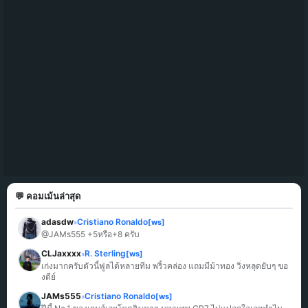
💬 คอมเม้นล่าสุด
adasdw
Cristiano Ronaldo
[ws]
»
@JAMs555 +5หรือ+8 ครับ
CLJaxxxx
R. Sterling
[ws]
»
เก่งมากครับตัวนี้ฟูลได้หลายทีม พริ้วคล่อง แถมมีม้าทอง วิ่งหลุดยับๆ ขอ
งดีย์
JAMs555
Cristiano Ronaldo
[ws]
»