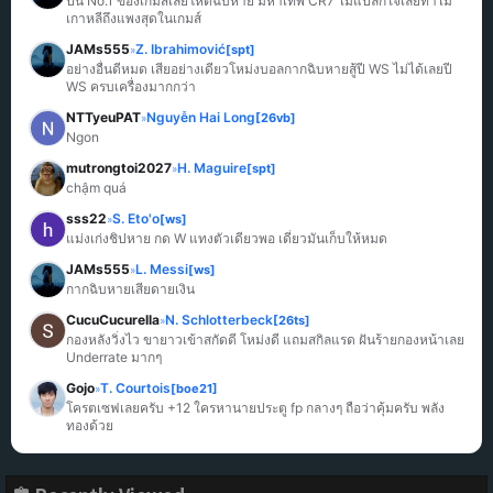
ปีนี้ No.1 ของเกมส์เลยโหดฉิบหาย มหาเทพ CR7 ไม่แปลกใจเลยทำไม
เกาหลีถึงแพงสุดในเกมส์
JAMs555
Z. Ibrahimović
[spt]
»
อย่างอื่นดีหมด เสียอย่างเดียวโหม่งบอลกากฉิบหายสู้ปี WS ไม่ได้เลยปี 
WS ครบเครื่องมากกว่า
NTTyeuPAT
Nguyễn Hai Long
[26vb]
»
Ngon
mutrongtoi2027
H. Maguire
[spt]
»
chậm quá
sss22
S. Eto'o
[ws]
»
แม่งเก่งชิปหาย กด W แทงตัวเดียวพอ เดี๋ยวมันเก็บให้หมด
JAMs555
L. Messi
[ws]
»
กากฉิบหายเสียดายเงิน
CucuCucurella
N. Schlotterbeck
[26ts]
»
กองหลังวิ่งไว ขายาวเข้าสกัดดี โหม่งดี แถมสกิลแรด ฝันร้ายกองหน้าเลย 
Underrate มากๆ
Gojo
T. Courtois
[boe21]
»
โครตเซฟเลยครับ +12 ใครหานายประตู fp กลางๆ ถือว่าคุ้มครับ พลัง
ทองด้วย