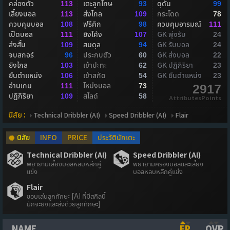
คล่องตัว
เตะลูกโทษ
ดุดัน
113
93
99
เลี้ยงบอล
ส่งไกล
กระโดด
113
109
78
ควบคุมบอล
ฟรีคิก
ควบคุมอารมณ์
108
98
111
เปิดบอล
ยิงโค้ง
GK พุ่งรับ
111
107
24
ส่งสั้น
สมดุล
GK รับบอล
109
94
24
จบสกอร์
ประกบตัว
GK ส่งบอล
96
60
22
ยิงไกล
เข้าปะทะ
GK ปฏิกิริยา
103
62
23
ยืนตำแหน่ง
เข้าสกัด
GK ยืนตำแหน่ง
106
54
23
อ่านเกม
โหม่งบอล
111
73
2917
ปฏิกิริยา
สไลด์
109
58
AttributesPoints
นิสัย :
Technical Dribbler (AI)
Speed Dribbler (AI)
Flair
นิสัย
INFO
PRICE
ประวัตินักเตะ
Technical Dribbler (AI)
Speed Dribbler (AI)
พยายามเลี้ยงบอลหลบหลีกคู่
พยายามครองบอลและเลี้ยง
แข่ง
บอลหลบหลีกคู่แข่ง
Flair
ชอบเล่นลูกทักษะ [AI ที่มีสกิลนี้
มักจะยิงและส่งด้วยลูกทักษะ]
NAME
FP
OVR