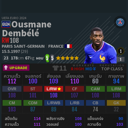
UEFA EURO 2024
Ousmane
Dembélé
RW
108
PARIS SAINT-GERMAIN
FRANCE
15.5.1997
(29)
23
178
cm
67
kg
ผอม
5
5
WORKRATE
REPUTATION
11
UPGRADE
HIGH
MID
TOP CLASS
ความเร็ว
จบสกอร์
ส่งบอล
เลี้ยงบอล
เกมรับ
กายภาพ
112
100
109
110
60
94
OVR
ST
L/RW
CF
CAM
L/RM
108
101
108
107
108
108
CM
CDM
L/RWB
L/RB
CB
GK
103
87
89
84
74
32
สปีดต้น
พลังการยิง
แข็งแกร่ง
114
108
90
ความเร็ว
วอลเลย์
ความอึด
111
100
103