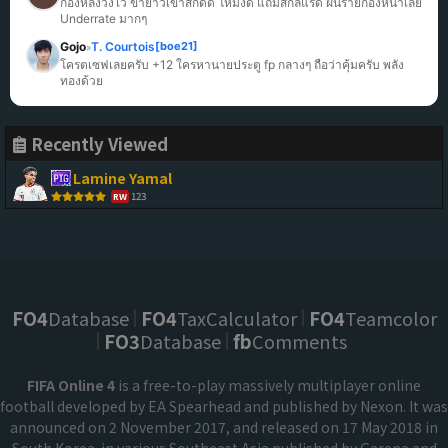
กองหลังวิ่งไว ขายาวเข้าสกัดดี โหม่งดี แถมสกิลแรด ฝันร้ายกองหน้าเลย 
Underrate มากๆ
Gojo
T. Courtois
[boe21]
»
โครตเซฟเลยครับ +12 ใครหานายประตู fp กลางๆ ถือว่าคุ้มครับ พลัง
ทองด้วย
Recently Viewed
Lamine Yamal
123
RW
FO4
Database
FO4
TaxCalculator
FO4
Teamcolor
FO3
Database
fb
Comments
FIFA Online 4
is a free-to-play massively multiplayer online
football developed by EA Spearhead and published by Nexon. It was
announced on 2 November 2017, and released on 17 May 2018 in
South Korea. in various Southeast Asia published by Garena and