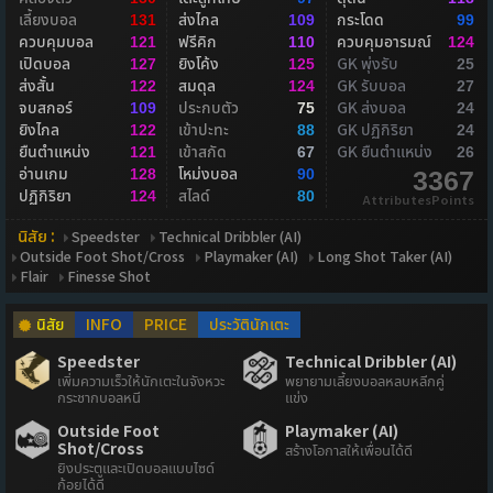
เลี้ยงบอล
ส่งไกล
กระโดด
131
109
99
ควบคุมบอล
ฟรีคิก
ควบคุมอารมณ์
121
110
124
เปิดบอล
ยิงโค้ง
GK พุ่งรับ
127
125
25
ส่งสั้น
สมดุล
GK รับบอล
122
124
27
จบสกอร์
ประกบตัว
GK ส่งบอล
109
75
24
ยิงไกล
เข้าปะทะ
GK ปฏิกิริยา
122
88
24
ยืนตำแหน่ง
เข้าสกัด
GK ยืนตำแหน่ง
121
67
26
อ่านเกม
โหม่งบอล
128
90
3367
ปฏิกิริยา
สไลด์
124
80
AttributesPoints
นิสัย :
Speedster
Technical Dribbler (AI)
Outside Foot Shot/Cross
Playmaker (AI)
Long Shot Taker (AI)
Flair
Finesse Shot
นิสัย
INFO
PRICE
ประวัตินักเตะ
Speedster
Technical Dribbler (AI)
เพิ่มความเร็วให้นักเตะในจังหวะ
พยายามเลี้ยงบอลหลบหลีกคู่
กระชากบอลหนี
แข่ง
Outside Foot
Playmaker (AI)
Shot/Cross
สร้างโอกาสให้เพื่อนได้ดี
ยิงประตูและเปิดบอลแบบไซด์
ก้อยได้ดี