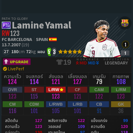
PATH TO GLORY
Lamine Yamal
RW
123
FC BARCELONA
SPAIN
13.7.2007
(19)
27
180
cm
72
kg
ผอม
5
3
WORKRATE
REPUTATION
19
UPGRADE
MID
MID
LEGENDARY
LivePerf
ความเร็ว
จบสกอร์
ส่งบอล
เลี้ยงบอล
เกมรับ
กายภาพ
124
114
121
127
79
108
OVR
ST
L/RW
CF
CAM
L/RM
123
115
123
121
122
123
CM
CDM
L/RWB
L/RB
CB
GK
116
101
105
101
91
36
สปีดต้น
พลังการยิง
แข็งแกร่ง
127
122
99
ความเร็ว
วอลเลย์
ความอึด
123
109
120
คล่องตัว
เตะลูกโทษ
ดุดัน
130
97
118