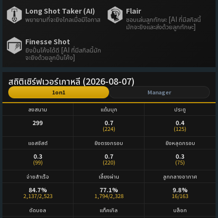
Long Shot Taker (AI)
Flair
พยายามที่จะยิงไกลเมื่อมีโอกาส
ชอบเล่นลูกทักษะ [AI ที่มีสกิลนี้
มักจะยิงและส่งด้วยลูกทักษะ]
Finesse Shot
ยิงปั่นโค้งได้ดี [AI ที่มีสกิลนี้มัก
จะยิงด้วยลูกปั่นโค้ง]
สถิติเซิร์ฟเวอร์เกาหลี (2026-08-07)
1on1
Manager
ลงสนาม
แต้มบุก
ประตู
299
0.7
0.4
(224)
(125)
แอสซิสต์
ยิงตรงกรอบ
ยิงหลุดกรอบ
0.3
0.7
0.3
(99)
(220)
(75)
จ่ายสำเร็จ
เลี้ยงผ่าน
ลูกกลางอากาศ
84.7%
77.1%
9.8%
2,137/2,523
1,794/2,328
16/163
ตัดบอล
แท็คเกิล
บล็อก