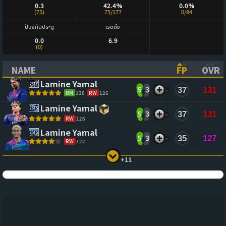
0.3
42.4%
0.0%
(75)
75/177
0/84
ป้องกันประตู
เรตติ้ง
0.0
6.9
(0)
NAME
FP
OVR
(CLICK TO SORT ASCENDING)
(CLICK TO
(CL
Lamine Yamal
5
3
37
131
RM
126
RW
126
Lamine Yamal
5
3
37
131
RW
126
Lamine Yamal
5
3
35
127
RW
122
+11