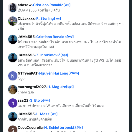
adasdw
Cristiano Ronaldo
[ws]
»
@JAMs555 +5หรือ+8 ครับ
CLJaxxxx
R. Sterling
[ws]
»
เก่งมากครับตัวนี้ฟูลได้หลายทีม พริ้วคล่อง แถมมีม้าทอง วิ่งหลุดยับๆ ขอ
งดีย์
JAMs555
Cristiano Ronaldo
[ws]
»
ปีนี้ No.1 ของเกมส์เลยโหดฉิบหาย มหาเทพ CR7 ไม่แปลกใจเลยทำไม
เกาหลีถึงแพงสุดในเกมส์
JAMs555
Z. Ibrahimović
[spt]
»
อย่างอื่นดีหมด เสียอย่างเดียวโหม่งบอลกากฉิบหายสู้ปี WS ไม่ได้เลยปี 
WS ครบเครื่องมากกว่า
NTTyeuPAT
Nguyễn Hai Long
[26vb]
»
Ngon
mutrongtoi2027
H. Maguire
[spt]
»
chậm quá
sss22
S. Eto'o
[ws]
»
แม่งเก่งชิปหาย กด W แทงตัวเดียวพอ เดี๋ยวมันเก็บให้หมด
JAMs555
L. Messi
[ws]
»
กากฉิบหายเสียดายเงิน
CucuCucurella
N. Schlotterbeck
[26ts]
»