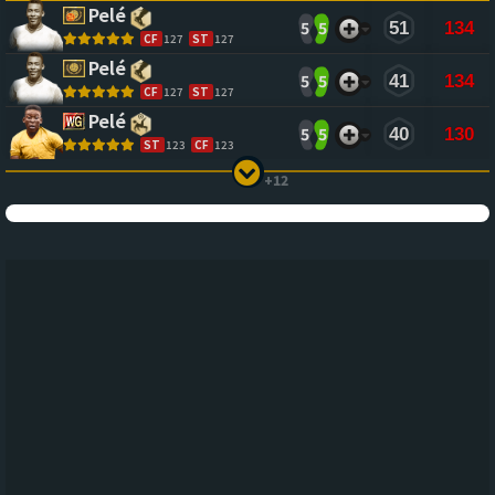
(CLICK TO SORT ASCENDING)
(CLICK TO
(CL
Pelé
5
5
51
134
CF
127
ST
127
Pelé
5
5
41
134
CF
127
ST
127
Pelé
5
5
40
130
ST
123
CF
123
+12