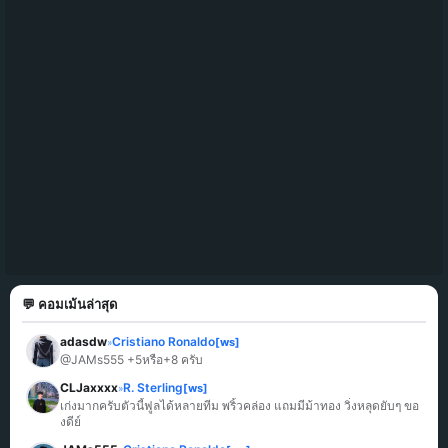
💬 คอมเม้นล่าสุด
adasdw
Cristiano Ronaldo
[ws]
»
@JAMs555 +5หรือ+8 ครับ
CLJaxxxx
R. Sterling
[ws]
»
เก่งมากครับตัวนี้ฟูลได้หลายทีม พริ้วคล่อง แถมมีม้าทอง วิ่งหลุดยับๆ ขอ
งดีย์