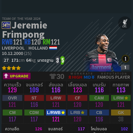
TEAM OF THE YEAR 2024
Jeremie
Frimpong
RWB
121
RB
120
RM
121
LIVERPOOL
HOLLAND
10.12.2000
(25)
27
171
cm
64
kg
มาตรฐาน
3
5
WORKRATE
REPUTATION
30
UPGRADE
HIGH
MID
FAMOUS PLAYER
ความเร็ว
จบสกอร์
ส่งบอล
เลี้ยงบอล
เกมรับ
กายภาพ
129
109
116
123
116
113
OVR
ST
L/RW
CF
CAM
L/RM
121
116
121
120
120
121
CM
CDM
L/RWB
L/RB
CB
GK
117
117
121
120
116
38
ความอึด
จบสกอร์
โหม่งบอล
126
117
102