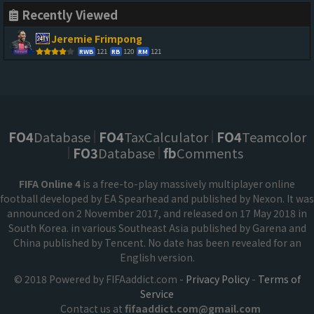
Recently Viewed
Jeremie Frimpong
121
120
121
RWB
RB
RM
FO4
Database
FO4
TaxCalculator
FO4
Teamcolor
FO3
Database
fb
Comments
FIFA Online 4
is a free-to-play massively multiplayer online
football developed by EA Spearhead and published by Nexon. It was
announced on 2 November 2017, and released on 17 May 2018 in
South Korea. in various Southeast Asia published by Garena and
China published by Tencent. No date has been revealed for an
English version.
© 2018 Powered by FIFAaddict.com -
Privacy Policy
-
Terms of
Service
Contact us at
fifaaddict.com@gmail.com