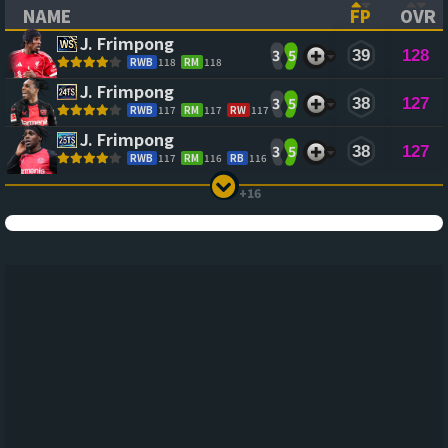
NAME
FP
OVR
(CLICK TO SORT ASCENDING)
(CLICK TO
(CL
J. Frimpong
3
5
39
128
RWB
118
RM
118
J. Frimpong
3
5
38
127
RWB
117
RM
117
RW
117
J. Frimpong
3
5
38
127
RWB
117
RM
116
RB
116
+16