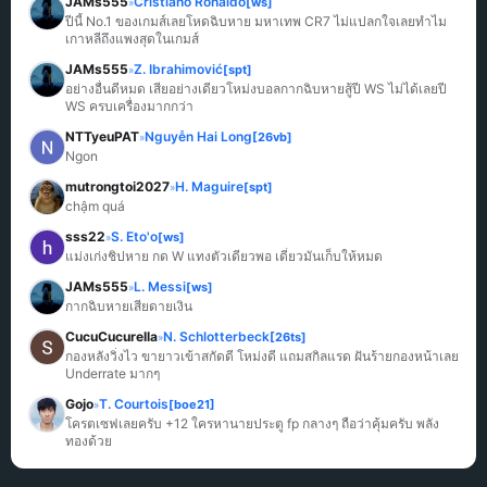
JAMs555
Cristiano Ronaldo
[ws]
»
ปีนี้ No.1 ของเกมส์เลยโหดฉิบหาย มหาเทพ CR7 ไม่แปลกใจเลยทำไม
เกาหลีถึงแพงสุดในเกมส์
JAMs555
Z. Ibrahimović
[spt]
»
อย่างอื่นดีหมด เสียอย่างเดียวโหม่งบอลกากฉิบหายสู้ปี WS ไม่ได้เลยปี 
WS ครบเครื่องมากกว่า
NTTyeuPAT
Nguyễn Hai Long
[26vb]
»
Ngon
mutrongtoi2027
H. Maguire
[spt]
»
chậm quá
sss22
S. Eto'o
[ws]
»
แม่งเก่งชิปหาย กด W แทงตัวเดียวพอ เดี๋ยวมันเก็บให้หมด
JAMs555
L. Messi
[ws]
»
กากฉิบหายเสียดายเงิน
CucuCucurella
N. Schlotterbeck
[26ts]
»
กองหลังวิ่งไว ขายาวเข้าสกัดดี โหม่งดี แถมสกิลแรด ฝันร้ายกองหน้าเลย 
Underrate มากๆ
Gojo
T. Courtois
[boe21]
»
โครตเซฟเลยครับ +12 ใครหานายประตู fp กลางๆ ถือว่าคุ้มครับ พลัง
ทองด้วย