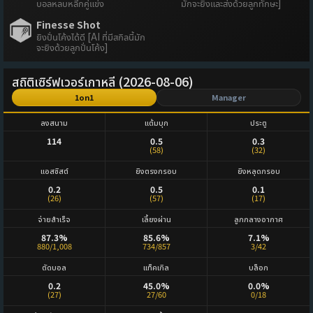
บอลหลบหลีกคู่แข่ง
มักจะยิงและส่งด้วยลูกทักษะ]
Finesse Shot
ยิงปั่นโค้งได้ดี [AI ที่มีสกิลนี้มัก
จะยิงด้วยลูกปั่นโค้ง]
สถิติเซิร์ฟเวอร์เกาหลี (2026-08-06)
1on1
Manager
ลงสนาม
แต้มบุก
ประตู
114
0.5
0.3
(58)
(32)
แอสซิสต์
ยิงตรงกรอบ
ยิงหลุดกรอบ
0.2
0.5
0.1
(26)
(57)
(17)
จ่ายสำเร็จ
เลี้ยงผ่าน
ลูกกลางอากาศ
87.3%
85.6%
7.1%
880/1,008
734/857
3/42
ตัดบอล
แท็คเกิล
บล็อก
0.2
45.0%
0.0%
(27)
27/60
0/18