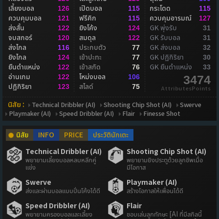
เลี้ยงบอล
เปิดบอล
กระโดด
126
115
115
ควบคุมบอล
ฟรีคิก
ควบคุมอารมณ์
121
115
127
ส่งสั้น
ยิงโค้ง
GK พุ่งรับ
122
124
31
จบสกอร์
สมดุล
GK รับบอล
120
122
31
ส่งไกล
ประกบตัว
GK ส่งบอล
116
77
32
ยิงไกล
เข้าปะทะ
GK ปฏิกิริยา
124
77
30
ยืนตำแหน่ง
เข้าสกัด
GK ยืนตำแหน่ง
122
76
33
อ่านเกม
โหม่งบอล
122
106
3474
ปฏิกิริยา
สไลด์
123
75
AttributesPoints
นิสัย :
Technical Dribbler (AI)
Shooting Chip Shot (AI)
Swerve
Playmaker (AI)
Speed Dribbler (AI)
Flair
Finesse Shot
นิสัย
INFO
PRICE
ประวัตินักเตะ
Technical Dribbler (AI)
Shooting Chip Shot (AI)
พยายามเลี้ยงบอลหลบหลีกคู่
พยายามยิงประตูด้วยลูกชิพเมื่อ
แข่ง
มีโอกาส
Swerve
Playmaker (AI)
ส่งและผ่านบอลแบบปั่นโค้งได้ดี
สร้างโอกาสให้เพื่อนได้ดี
Speed Dribbler (AI)
Flair
พยายามครองบอลและเลี้ยง
ชอบเล่นลูกทักษะ [AI ที่มีสกิลนี้