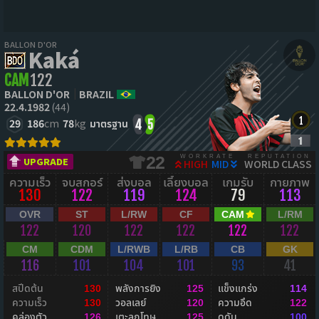
BALLON D'OR
Kaká
CAM
122
BALLON D'OR
BRAZIL
22.4.1982
(44)
29
186
cm
78
kg
มาตรฐาน
4
5
WORKRATE
REPUTATION
22
UPGRADE
HIGH
MID
WORLD CLASS
ความเร็ว
จบสกอร์
ส่งบอล
เลี้ยงบอล
เกมรับ
กายภาพ
130
122
119
124
79
113
OVR
ST
L/RW
CF
CAM
L/RM
122
120
122
122
122
122
CM
CDM
L/RWB
L/RB
CB
GK
116
101
104
101
93
41
สปีดต้น
พลังการยิง
แข็งแกร่ง
130
125
114
ความเร็ว
วอลเลย์
ความอึด
130
120
122
คล่องตัว
เตะลูกโทษ
ดุดัน
126
125
100