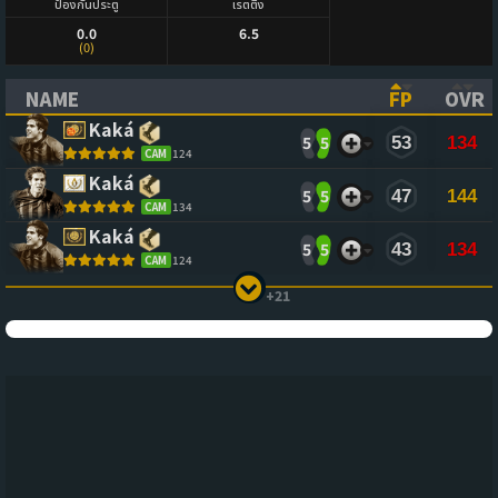
ป้องกันประตู
เรตติ้ง
0.0
6.5
(0)
NAME
FP
OVR
(CLICK TO SORT ASCENDING)
(CLICK TO
(CL
Kaká
5
5
53
134
CAM
124
Kaká
5
5
47
144
CAM
134
Kaká
5
5
43
134
CAM
124
+21