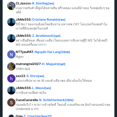
CLJaxxxx
R. Sterling
[ws]
»
เก่งมากครับตัวนี้ฟูลได้หลายทีม พริ้วคล่อง แถมมีม้าทอง วิ่งหลุดยับๆ ขอ
งดีย์
JAMs555
Cristiano Ronaldo
[ws]
»
ปีนี้ No.1 ของเกมส์เลยโหดฉิบหาย มหาเทพ CR7 ไม่แปลกใจเลยทำไม
เกาหลีถึงแพงสุดในเกมส์
JAMs555
Z. Ibrahimović
[spt]
»
อย่างอื่นดีหมด เสียอย่างเดียวโหม่งบอลกากฉิบหายสู้ปี WS ไม่ได้เลยปี 
WS ครบเครื่องมากกว่า
NTTyeuPAT
Nguyễn Hai Long
[26vb]
»
Ngon
mutrongtoi2027
H. Maguire
[spt]
»
chậm quá
sss22
S. Eto'o
[ws]
»
แม่งเก่งชิปหาย กด W แทงตัวเดียวพอ เดี๋ยวมันเก็บให้หมด
JAMs555
L. Messi
[ws]
»
กากฉิบหายเสียดายเงิน
CucuCucurella
N. Schlotterbeck
[26ts]
»
กองหลังวิ่งไว ขายาวเข้าสกัดดี โหม่งดี แถมสกิลแรด ฝันร้ายกองหน้าเลย 
Underrate มากๆ
Gojo
T. Courtois
[boe21]
»