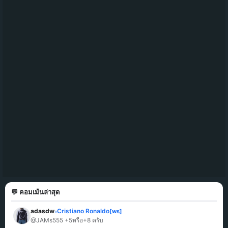
💬 คอมเม้นล่าสุด
adasdw
Cristiano Ronaldo
[ws]
»
@JAMs555 +5หรือ+8 ครับ