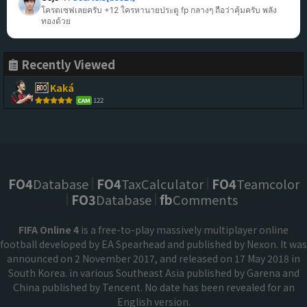
โครตเซฟเลยครับ +12 ใครหานายประตู fp กลางๆ ถือว่าคุ้มครับ พลัง
ทองด้วย
Recently Viewed
Kaká
122
CAM
FO4
Database
FO4
TaxCalculator
FO4
Teamcolor
FO3
Database
fb
Comments
FIFA Online 4
is a free-to-play massively multiplayer online
football developed by EA Spearhead and published by Nexon. It was
announced on 2 November 2017, and released on 17 May 2018 in
South Korea. in various Southeast Asia published by Garena and
China published by Tencent. No date has been revealed for an
English version.