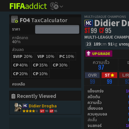
FIFA
addict
MULTI-LEAGUE CHAMPIONS
FO4
TaxCalculator
Didier 
ราคา
ST
99
CF
95
MULTI-LEAGUE CHAMP
ภาษีตลาด
40%
23
189
cm
91
kg
มาตร
ส่วนลด
UPGRADE
SVIP
20%
VIP
10%
PC
10%
ความเร็ว
CP
40%
CP
35%
CP
30%
97
CP
20%
CP
10%
OVR
ST
L/
99
99
9
คงเหลือ
แข็งแกร่ง
1
Recently Viewed
สปีดต้น
ความเร็ว
Didier Drogba
เลี้ยงบอล
99
95
ST
CF
ควบคุมบอล
ส่งสั้น
จบสกอร์
1