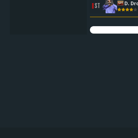
D. Dr
ST