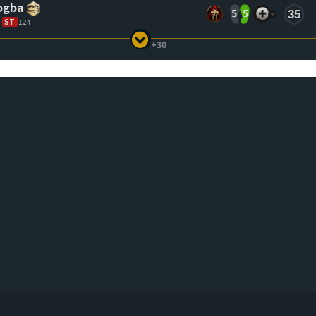
ogba
5
5
35
ST
124
+30