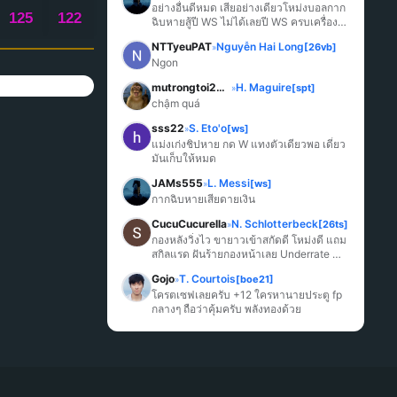
อย่างอื่นดีหมด เสียอย่างเดียวโหม่งบอลกาก
125
122
ฉิบหายสู้ปี WS ไม่ได้เลยปี WS ครบเครื่อง
มากกว่า
NTTyeuPAT
Nguyễn Hai Long
[26vb]
»
Ngon
mutrongtoi2027
H. Maguire
[spt]
»
chậm quá
sss22
S. Eto'o
[ws]
»
แม่งเก่งชิปหาย กด W แทงตัวเดียวพอ เดี๋ยว
มันเก็บให้หมด
JAMs555
L. Messi
[ws]
»
กากฉิบหายเสียดายเงิน
CucuCucurella
N. Schlotterbeck
[26ts]
»
กองหลังวิ่งไว ขายาวเข้าสกัดดี โหม่งดี แถม
สกิลแรด ฝันร้ายกองหน้าเลย Underrate 
มากๆ
Gojo
T. Courtois
[boe21]
»
โครตเซฟเลยครับ +12 ใครหานายประตู fp 
กลางๆ ถือว่าคุ้มครับ พลังทองด้วย