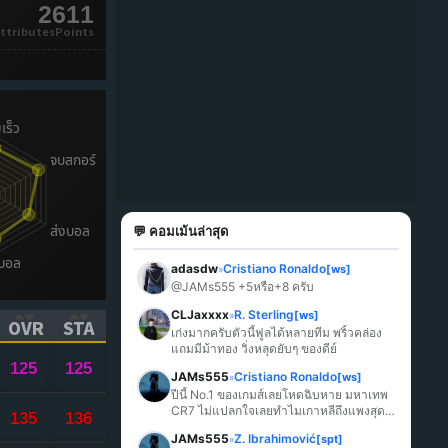
2611
ttributesPoints
💬 คอมเม้นล่าสุด
adasdw
Cristiano Ronaldo
[ws]
»
@JAMs555 +5หรือ+8 ครับ
CLJaxxxx
R. Sterling
[ws]
»
OVR
STA
เก่งมากครับตัวนี้ฟูลได้หลายทีม พริ้วคล่อง 
ICK TO SORT ASCENDING)
(CLICK TO SORT ASCENDING)
(CLICK TO SORT ASCENDING)
แถมมีม้าทอง วิ่งหลุดยับๆ ของดีย์
125
125
JAMs555
Cristiano Ronaldo
[ws]
»
ปีนี้ No.1 ของเกมส์เลยโหดฉิบหาย มหาเทพ 
CR7 ไม่แปลกใจเลยทำไมเกาหลีถึงแพงสุด
135
136
ในเกมส์
JAMs555
Z. Ibrahimović
[spt]
»