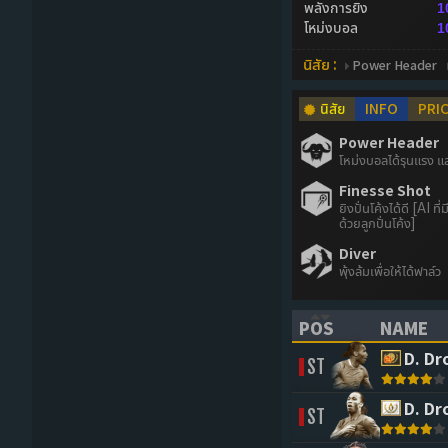
พลังการยิง
1
โหม่งบอล
1
นิสัย :
Power Header
นิสัย
INFO
PRI
Power Header
โหม่งบอลได้รุนแรง แ
Finesse Shot
ยิงปั่นโค้งได้ดี [AI ที่
ด้วยลูกปั่นโค้ง]
Diver
พุ้งล้มเพื่อให้ได้ฟาล์ว
POS
NAME
(CLICK TO SORT 
(CLICK 
D. Dr
ST
D. Dr
ST