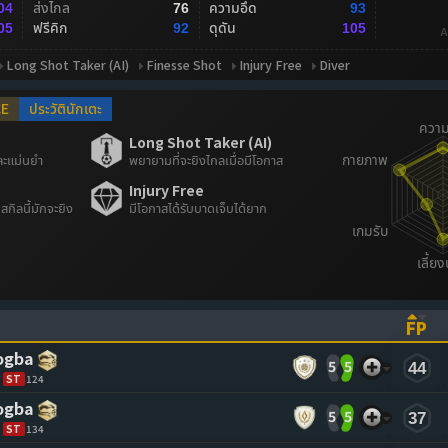
ส่งไกล
ความอึด
04
76
93
ฟรีคิก
ดุดัน
05
92
105
A
Long Shot Taker (AI)
Finesse Shot
Injury Free
Diver
CE
ประวัตินักเตะ
Long Shot Taker (AI)
ละแม่นยำ
พยายามที่จะยิงไกลเมื่อมีโอกาส
Injury Free
มีสกิลนี้มักจะยิง
มีโอกาสได้รับบาดเจ็บได้ยาก
FP
ASCENDING)
TO SORT ASCENDING)
(CL
ogba
5
5
44
ST
124
ogba
5
5
37
ST
134