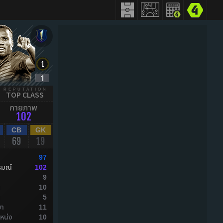
REPUTATION
TOP CLASS
กายภาพ
102
CB
GK
69
19
97
รมณ์
102
9
ล
10
ล
5
ยา
11
หน่ง
10