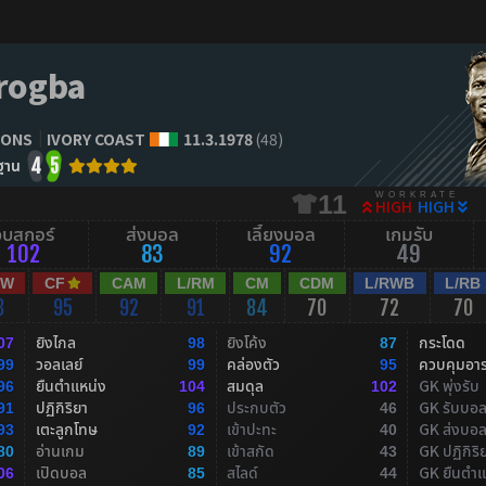
Drogba
IONS
IVORY COAST
11.3.1978
(48)
ฐาน
4
5
WORKRATE
11
HIGH
HIGH
จบสกอร์
ส่งบอล
เลี้ยงบอล
เกมรับ
102
83
92
49
RW
CF
CAM
L/RM
CM
CDM
L/RWB
L/RB
3
95
92
91
84
70
72
70
ยิงไกล
ยิงโค้ง
กระโดด
07
98
87
วอลเลย์
คล่องตัว
ควบคุมอา
99
99
95
ยืนตำแหน่ง
สมดุล
GK พุ่งรับ
96
104
102
ปฏิกิริยา
ประกบตัว
GK รับบอ
91
96
46
เตะลูกโทษ
เข้าปะทะ
GK ส่งบอ
93
92
40
อ่านเกม
เข้าสกัด
GK ปฏิกิริ
80
89
43
เปิดบอล
สไลด์
GK ยืนตำแ
06
85
44