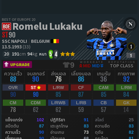
BEST OF EUROPE 20
Romelu Lukaku
ST
90
SSC NAPOLI
BELGIUM
13.5.1993
(33)
20
191
cm
94
kg
หนา
5
4
WORKRATE
REPUTATION
9
UPGRADE
MID
MID
TOP CLASS
ความเร็ว
จบสกอร์
ส่งบอล
เลี้ยงบอล
เกมรับ
กายภาพ
88
90
76
86
36
92
OVR
ST
L/RW
CF
CAM
L/RM
90
90
85
87
85
84
CM
CDM
L/RWB
L/RB
CB
GK
78
62
62
59
57
14
แข็งแกร่ง
ปฏิกิริยา
สไลด์
102
91
25
สปีดต้น
เตะลูกโทษ
ความอึด
87
83
83
ความเร็ว
อ่านเกม
ดุดัน
90
73
82
เลี้ยงบอล
เปิดบอล
กระโดด
90
68
81