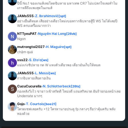
ปีนี้ No.1 ของเกมส์เลยโหดฉิบหาย มหาเทพ CR7 ไม่แปลกใจเลยทำไม
เกาหลีถึงแพงสุดในเกมส์
JAMs555
Z. Ibrahimović
[spt]
»
อย่างอื่นดีหมด เสียอย่างเดียวโหม่งบอลกากฉิบหายสู้ปี WS ไม่ได้เลยปี 
WS ครบเครื่องมากกว่า
NTTyeuPAT
Nguyễn Hai Long
[26vb]
»
Ngon
mutrongtoi2027
H. Maguire
[spt]
»
chậm quá
sss22
S. Eto'o
[ws]
»
แม่งเก่งชิปหาย กด W แทงตัวเดียวพอ เดี๋ยวมันเก็บให้หมด
JAMs555
L. Messi
[ws]
»
กากฉิบหายเสียดายเงิน
CucuCucurella
N. Schlotterbeck
[26ts]
»
กองหลังวิ่งไว ขายาวเข้าสกัดดี โหม่งดี แถมสกิลแรด ฝันร้ายกองหน้าเลย 
Underrate มากๆ
Gojo
T. Courtois
[boe21]
»
โครตเซฟเลยครับ +12 ใครหานายประตู fp กลางๆ ถือว่าคุ้มครับ พลัง
ทองด้วย