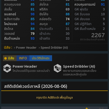
ควบคุมบอล
ส่งไกล
ควบคุมอารมณ์
85
81
91
ส่งสั้น
ฟรีคิก
GK พุ่งรับ
81
69
3
จบสกอร์
ยิงโค้ง
GK รับบอล
98
88
10
พลังการยิง
คล่องตัว
GK ส่งบอล
85
74
9
โหม่งบอล
สมดุล
GK ปฏิกิริยา
94
87
5
ยิงไกล
ประกบตัว
GK ยืนตำแหน่ง
84
31
2
วอลเลย์
เข้าปะทะ
79
30
2267
ยืนตำแหน่ง
เข้าสกัด
93
33
AttributesPoints
นิสัย :
Power Header
Speed Dribbler (AI)
นิสัย
INFO
ประวัตินักเตะ
Power Header
Speed Dribbler (AI)
โหม่งบอลได้รุนแรง และแม่นยำ
พยายามครองบอลและเลี้ยง
บอลหลบหลีกคู่แข่ง
สถิติเซิร์ฟเวอร์เกาหลี (2026-08-06)
กรุณาปิด AdBlock เพื่อดูข้อมูล