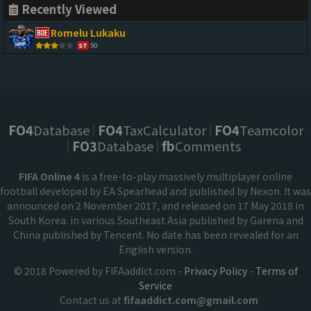
Recently Viewed
Romelu Lukaku
90
ST
FO4
Database
FO4
TaxCalculator
FO4
Teamcolor
FO3
Database
fb
Comments
FIFA Online 4
is a free-to-play massively multiplayer online
football developed by EA Spearhead and published by Nexon. It was
announced on 2 November 2017, and released on 17 May 2018 in
South Korea. in various Southeast Asia published by Garena and
China published by Tencent. No date has been revealed for an
English version.
© 2018 Powered by FIFAaddict.com -
Privacy Policy
-
Terms of
Service
Contact us at
fifaaddict.com@gmail.com