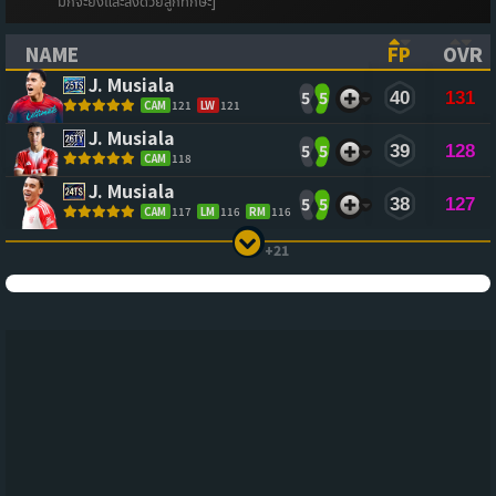
มักจะยิงและส่งด้วยลูกทักษะ]
NAME
FP
OVR
(CLICK TO SORT ASCENDING)
(CLICK TO
(CL
J. Musiala
5
5
40
131
CAM
121
LW
121
J. Musiala
5
5
39
128
CAM
118
J. Musiala
5
5
38
127
CAM
117
LM
116
RM
116
+21