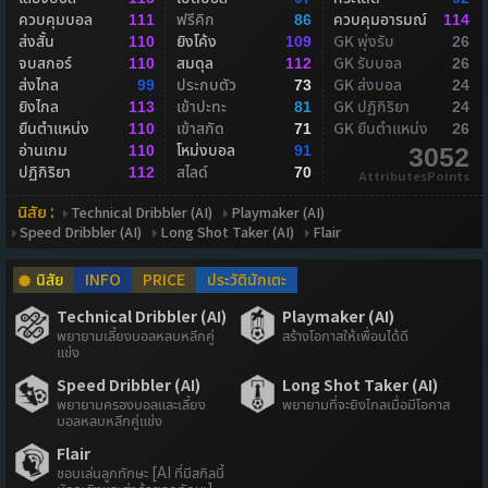
ควบคุมบอล
ฟรีคิก
ควบคุมอารมณ์
111
86
114
ส่งสั้น
ยิงโค้ง
GK พุ่งรับ
110
109
26
จบสกอร์
สมดุล
GK รับบอล
110
112
26
ส่งไกล
ประกบตัว
GK ส่งบอล
99
73
24
ยิงไกล
เข้าปะทะ
GK ปฏิกิริยา
113
81
24
ยืนตำแหน่ง
เข้าสกัด
GK ยืนตำแหน่ง
110
71
26
อ่านเกม
โหม่งบอล
110
91
3052
ปฏิกิริยา
สไลด์
112
70
AttributesPoints
นิสัย :
Technical Dribbler (AI)
Playmaker (AI)
Speed Dribbler (AI)
Long Shot Taker (AI)
Flair
นิสัย
INFO
PRICE
ประวัตินักเตะ
Technical Dribbler (AI)
Playmaker (AI)
พยายามเลี้ยงบอลหลบหลีกคู่
สร้างโอกาสให้เพื่อนได้ดี
แข่ง
Speed Dribbler (AI)
Long Shot Taker (AI)
พยายามครองบอลและเลี้ยง
พยายามที่จะยิงไกลเมื่อมีโอกาส
บอลหลบหลีกคู่แข่ง
Flair
ชอบเล่นลูกทักษะ [AI ที่มีสกิลนี้