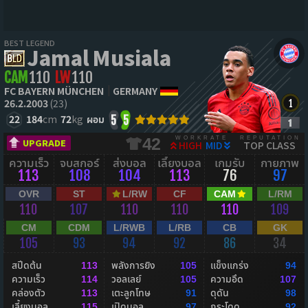
BEST LEGEND
Jamal Musiala
CAM
110
LW
110
FC BAYERN MÜNCHEN
GERMANY
26.2.2003
(23)
22
184
cm
72
kg
ผอม
5
5
WORKRATE
REPUTATION
42
UPGRADE
HIGH
MID
TOP CLASS
ความเร็ว
จบสกอร์
ส่งบอล
เลี้ยงบอล
เกมรับ
กายภาพ
113
108
104
113
76
97
OVR
ST
L/RW
CF
CAM
L/RM
110
107
110
110
110
109
CM
CDM
L/RWB
L/RB
CB
GK
105
93
94
92
86
34
สปีดต้น
พลังการยิง
แข็งแกร่ง
113
105
94
ความเร็ว
วอลเลย์
ความอึด
114
105
107
คล่องตัว
เตะลูกโทษ
ดุดัน
113
91
98
เลี้ยงบอล
เปิดบอล
กระโดด
115
97
92