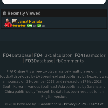
Recently Viewed
Jamal Musiala
110
110
CAM
LW
FO4
Database
FO4
TaxCalculator
FO4
Teamcolor
FO3
Database
fb
Comments
FIFA Online 4
is a free-to-play massively multiplayer online
football developed by EA Spearhead and published by Nexon. It was
announced on 2 November 2017, and released on 17 May 2018 in
South Korea. in various Southeast Asia published by Garena and
China published by Tencent. No date has been revealed for an
English version.
© 2018 Powered by FIFAaddict.com -
Privacy Policy
-
Terms of