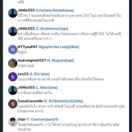
งดีย์
JAMs555
Cristiano Ronaldo
[ws]
»
ปีนี้ No.1 ของเกมส์เลยโหดฉิบหาย มหาเทพ CR7 ไม่แปลกใจเลยทำไม
เกาหลีถึงแพงสุดในเกมส์
JAMs555
Z. Ibrahimović
[spt]
»
อย่างอื่นดีหมด เสียอย่างเดียวโหม่งบอลกากฉิบหายสู้ปี WS ไม่ได้เลยปี 
WS ครบเครื่องมากกว่า
NTTyeuPAT
Nguyễn Hai Long
[26vb]
»
Ngon
mutrongtoi2027
H. Maguire
[spt]
»
chậm quá
sss22
S. Eto'o
[ws]
»
แม่งเก่งชิปหาย กด W แทงตัวเดียวพอ เดี๋ยวมันเก็บให้หมด
JAMs555
L. Messi
[ws]
»
กากฉิบหายเสียดายเงิน
CucuCucurella
N. Schlotterbeck
[26ts]
»
กองหลังวิ่งไว ขายาวเข้าสกัดดี โหม่งดี แถมสกิลแรด ฝันร้ายกองหน้าเลย 
Underrate มากๆ
Gojo
T. Courtois
[boe21]
»
โครตเซฟเลยครับ +12 ใครหานายประตู fp กลางๆ ถือว่าคุ้มครับ พลัง
ทองด้วย