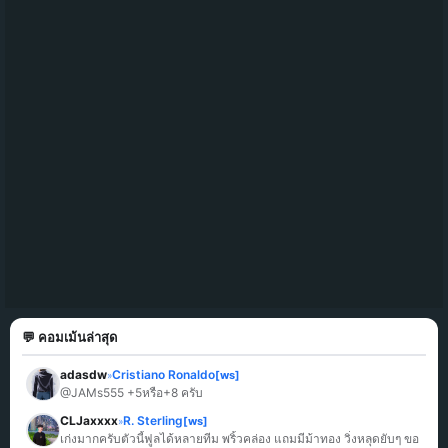
💬 คอมเม้นล่าสุด
adasdw
Cristiano Ronaldo
[ws]
»
@JAMs555 +5หรือ+8 ครับ
CLJaxxxx
R. Sterling
[ws]
»
เก่งมากครับตัวนี้ฟูลได้หลายทีม พริ้วคล่อง แถมมีม้าทอง วิ่งหลุดยับๆ ขอ