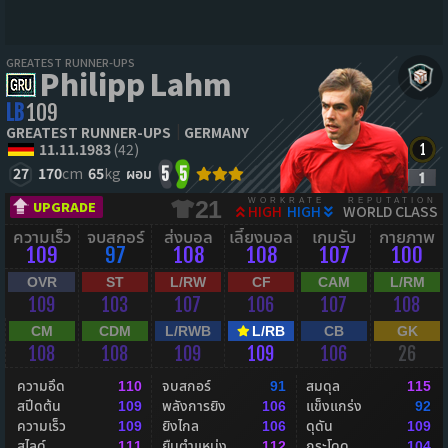
GREATEST RUNNER-UPS
Philipp Lahm
LB
109
GREATEST RUNNER-UPS
GERMANY
11.11.1983
(42)
27
170
cm
65
kg
ผอม
5
5
WORKRATE
REPUTATION
21
UPGRADE
HIGH
HIGH
WORLD CLASS
ความเร็ว
จบสกอร์
ส่งบอล
เลี้ยงบอล
เกมรับ
กายภาพ
109
97
108
108
107
100
OVR
ST
L/RW
CF
CAM
L/RM
109
103
107
106
107
108
CM
CDM
L/RWB
L/RB
CB
GK
108
108
109
109
106
26
ความอึด
จบสกอร์
สมดุล
110
91
115
สปีดต้น
พลังการยิง
แข็งแกร่ง
109
106
92
ความเร็ว
ยิงไกล
ดุดัน
109
106
109
สไลด์
ยืนตำแหน่ง
กระโดด
111
112
104