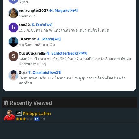
Ngon
mutrongtoi2027
H. Maguire
[spt]
»
chậm quá
sss22
S. Eto'o
[ws]
»
แม่งเก่งชิปหาย กด W แทงตัวเดียวพอ เดี๋ยวมันเก็บให้หมด
JAMs555
L. Messi
[ws]
»
กากฉิบหายเสียดายเงิน
CucuCucurella
N. Schlotterbeck
[26ts]
»
กองหลังวิ่งไว ขายาวเข้าสกัดดี โหม่งดี แถมสกิลแรด ฝันร้ายกองหน้าเลย 
Underrate มากๆ
Gojo
T. Courtois
[boe21]
»
โครตเซฟเลยครับ +12 ใครหานายประตู fp กลางๆ ถือว่าคุ้มครับ พลัง
ทองด้วย
Recently Viewed
Philipp Lahm
109
LB