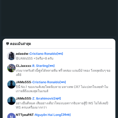
💬 คอมเม้นล่าสุด
adasdw
Cristiano Ronaldo
[ws]
»
@JAMs555 +5หรือ+8 ครับ
CLJaxxxx
R. Sterling
[ws]
»
เก่งมากครับตัวนี้ฟูลได้หลายทีม พริ้วคล่อง แถมมีม้าทอง วิ่งหลุดยับๆ ขอ
งดีย์
JAMs555
Cristiano Ronaldo
[ws]
»
ปีนี้ No.1 ของเกมส์เลยโหดฉิบหาย มหาเทพ CR7 ไม่แปลกใจเลยทำไม
เกาหลีถึงแพงสุดในเกมส์
JAMs555
Z. Ibrahimović
[spt]
»
อย่างอื่นดีหมด เสียอย่างเดียวโหม่งบอลกากฉิบหายสู้ปี WS ไม่ได้เลยปี 
WS ครบเครื่องมากกว่า
NTTyeuPAT
Nguyễn Hai Long
[26vb]
»