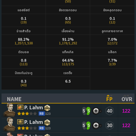
(50)
(31)
แอสซิสต์
ยิงตรงกรอบ
ยิงหลุดกรอบ
0.1
0.5
0.1
(19)
(65)
(12)
จ่ายสำเร็จ
เลี้ยงผ่าน
ลูกกลางอากาศ
88.2%
91.2%
7.0%
1,357/1,538
1,178/1,292
12/172
ตัดบอล
แท็คเกิล
บล็อก
0.8
64.6%
7.7%
(113)
113/175
3/39
ป้องกันประตู
เรตติ้ง
0.3
6.5
(43)
NAME
FP
OVR
(CLICK TO SORT ASCENDING)
(CLICK TO
(CL
P. Lahm
5
5
40
122
RB
123
P. Lahm
5
5
30
122
RB
123