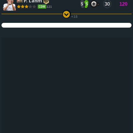
P. Lahm
5
5
30
120
CDM
121
+18