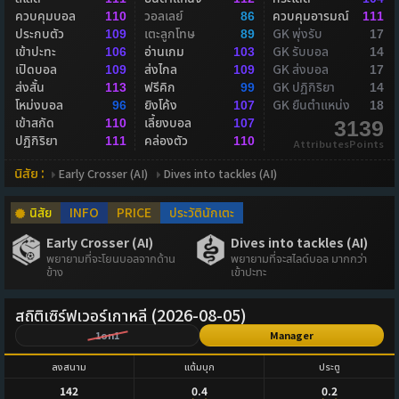
ควบคุมบอล
วอลเลย์
ควบคุมอารมณ์
110
86
111
ประกบตัว
เตะลูกโทษ
GK พุ่งรับ
109
89
17
เข้าปะทะ
อ่านเกม
GK รับบอล
106
103
14
เปิดบอล
ส่งไกล
GK ส่งบอล
109
109
17
ส่งสั้น
ฟรีคิก
GK ปฏิกิริยา
113
99
14
โหม่งบอล
ยิงโค้ง
GK ยืนตำแหน่ง
96
107
18
เข้าสกัด
เลี้ยงบอล
110
107
3139
ปฏิกิริยา
คล่องตัว
111
110
AttributesPoints
นิสัย :
Early Crosser (AI)
Dives into tackles (AI)
นิสัย
INFO
PRICE
ประวัตินักเตะ
Early Crosser (AI)
Dives into tackles (AI)
พยายามที่จะโยนบอลจากด้าน
พยายามที่จะสไลด์บอล มากกว่า
ข้าง
เข้าปะทะ
สถิติเซิร์ฟเวอร์เกาหลี (2026-08-05)
1on1
Manager
ลงสนาม
แต้มบุก
ประตู
142
0.4
0.2