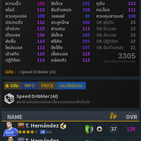
ความเร็ว
ยิงไกล
ดุดัน
120
101
113
สไลด์
ยืนตำแหน่ง
กระโดด
113
108
111
ควบคุมบอล
วอลเลย์
ควบคุมอารมณ์
109
98
108
ประกบตัว
เตะลูกโทษ
GK พุ่งรับ
112
100
25
เข้าปะทะ
อ่านเกม
GK รับบอล
115
111
23
เปิดบอล
ส่งไกล
GK ส่งบอล
116
102
22
ส่งสั้น
ฟรีคิก
GK ปฏิกิริยา
114
101
22
โหม่งบอล
ยิงโค้ง
GK ยืนตำแหน่ง
113
107
21
เข้าสกัด
เลี้ยงบอล
110
115
3305
ปฏิกิริยา
คล่องตัว
114
112
AttributesPoints
นิสัย :
Speed Dribbler (AI)
นิสัย
INFO
PRICE
ประวัตินักเตะ
Speed Dribbler (AI)
พยายามครองบอลและเลี้ยงบอลหลบหลีกคู่แข่ง
NAME
FP
OVR
(CLICK TO SORT ASCENDING)
(CLICK TO
(CL
T. Hernández
5
3
37
128
LB
122
T. Hernández