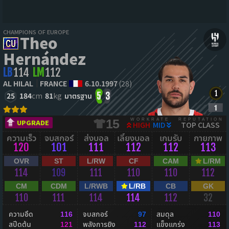
CHAMPIONS OF EUROPE
Theo
Hernández
LB
114
LM
112
AL HILAL
FRANCE
6.10.1997
(28)
25
184
cm
81
kg
มาตรฐาน
5
3
WORKRATE
REPUTATION
15
UPGRADE
HIGH
MID
TOP CLASS
ความเร็ว
จบสกอร์
ส่งบอล
เลี้ยงบอล
เกมรับ
กายภาพ
120
101
111
112
112
113
OVR
ST
L/RW
CF
CAM
L/RM
114
109
111
110
110
112
CM
CDM
L/RWB
L/RB
CB
GK
110
111
114
114
112
32
ความอึด
จบสกอร์
สมดุล
116
97
110
สปีดต้น
พลังการยิง
แข็งแกร่ง
121
112
113