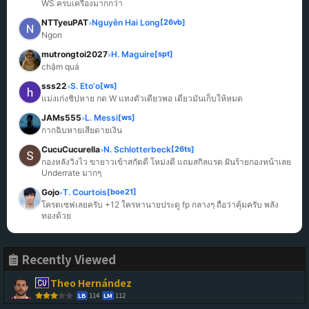
WS ครบเครื่องมากกว่า
NTTyeuPAT
Nguyễn Hai Long
[26vb]
»
Ngon
mutrongtoi2027
H. Maguire
[spt]
»
chậm quá
sss22
S. Eto'o
[ws]
»
แม่งเก่งชิปหาย กด W แทงตัวเดียวพอ เดี๋ยวมันเก็บให้หมด
JAMs555
L. Messi
[ws]
»
กากฉิบหายเสียดายเงิน
CucuCucurella
N. Schlotterbeck
[26ts]
»
กองหลังวิ่งไว ขายาวเข้าสกัดดี โหม่งดี แถมสกิลแรด ฝันร้ายกองหน้าเลย 
Underrate มากๆ
Gojo
T. Courtois
[boe21]
»
โครตเซฟเลยครับ +12 ใครหานายประตู fp กลางๆ ถือว่าคุ้มครับ พลัง
ทองด้วย
Recently Viewed
Theo Hernández
114
112
LB
LM