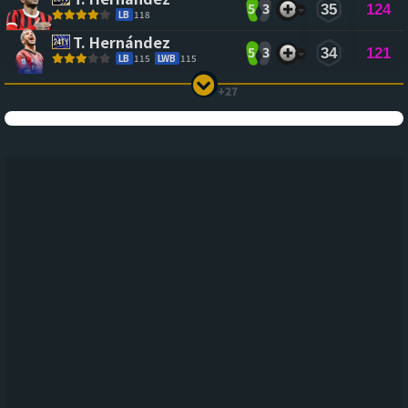
5
3
35
124
LB
118
T. Hernández
5
3
34
121
LB
115
LWB
115
+27