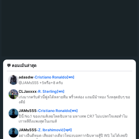
💬 คอมเม้นล่าสุด
adasdw
Cristiano Ronaldo
[ws]
»
@JAMs555 +5หรือ+8 ครับ
CLJaxxxx
R. Sterling
[ws]
»
เก่งมากครับตัวนี้ฟูลได้หลายทีม พริ้วคล่อง แถมมีม้าทอง วิ่งหลุดยับๆ ขอ
งดีย์
JAMs555
Cristiano Ronaldo
[ws]
»
ปีนี้ No.1 ของเกมส์เลยโหดฉิบหาย มหาเทพ CR7 ไม่แปลกใจเลยทำไม
เกาหลีถึงแพงสุดในเกมส์
JAMs555
Z. Ibrahimović
[spt]
»
อย่างอื่นดีหมด เสียอย่างเดียวโหม่งบอลกากฉิบหายสู้ปี WS ไม่ได้เลยปี 