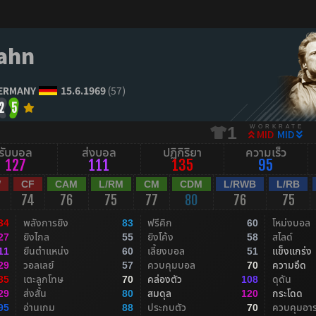
Kahn
ERMANY
15.6.1969
(57)
2
5
WORKRATE
1
MID
MID
รับบอล
ส่งบอล
ปฏิกิริยา
ความเร็ว
127
111
135
95
W
CF
CAM
L/RM
CM
CDM
L/RWB
L/RB
74
76
75
77
80
76
75
พลังการยิง
ฟรีคิก
โหม่งบอล
34
83
60
ยิงไกล
ยิงโค้ง
สไลด์
27
55
58
ยืนตำแหน่ง
เลี้ยงบอล
แข็งแกร่ง
11
60
51
วอลเลย์
ควบคุมบอล
ความอึด
29
57
70
เตะลูกโทษ
คล่องตัว
ดุดัน
35
70
108
ส่งสั้น
สมดุล
กระโดด
29
80
120
อ่านเกม
ประกบตัว
ควบคุมอา
95
88
70