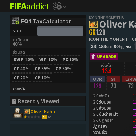
FIFA
addict
ICON THE MOMENT B
FO4
TaxCalculator
Oliver 
ราคา
GK
129
ICON THE MOMENT
G
ภาษีตลาด
40%
38
188
cm
90
kg
หนา
ส่วนลด
UPGRADE
SVIP
20%
VIP
10%
PC
10%
พุ่งรับ
CP
40%
CP
35%
CP
30%
134
CP
20%
CP
10%
OVR
ST
L/R
129
73
73
คงเหลือ
GK พุ่งรับ
1
Recently Viewed
GK รับบอล
1
GK ส่งบอล
1
Oliver Kahn
GK ยืนตำแหน่ง
1
129
GK
GK ปฏิกิริยา
1
ปฏิกิริยา
1
ความเร็ว