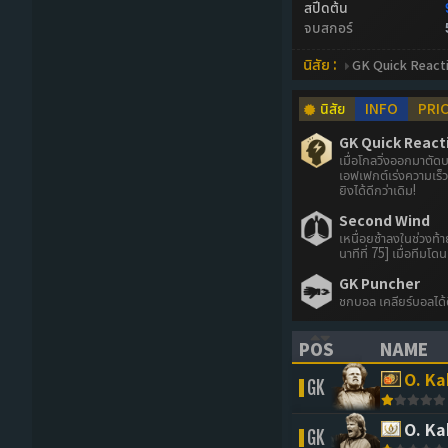
สปีดต้น
จบสกอร์
นิสัย :
GK Quick React
นิสัย
INFO
PRI
GK Quick React
เมื่อโกลวิ่งออกมาตัดบ
เอฟเฟกต์เร่งความเร็ว
ยิงได้ดีกว่าเดิม!
Second Wind
เหนื่อยช้าลงในช่วงท้
นาทีที่ 75] เมื่อทีมโด
GK Puncher
ชกบอล เคลียร์บอลได้
POS
NAME
(CLICK TO SORT 
(CLICK 
O. K
GK
O. K
GK