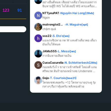
อย่างอื่นดีหมด เสียอย่างเดียวโหม่งบอลกาก
ฉิบหายสู้ปี WS ไม่ได้เลยปี WS ครบเครื่อง
123
91
มากกว่า
NTTyeuPAT
Nguyễn Hai Long
[26vb]
»
Ngon
mutrongtoi2027
H. Maguire
[spt]
»
chậm quá
sss22
S. Eto'o
[ws]
»
แม่งเก่งชิปหาย กด W แทงตัวเดียวพอ เดี๋ยว
มันเก็บให้หมด
JAMs555
L. Messi
[ws]
»
กากฉิบหายเสียดายเงิน
CucuCucurella
N. Schlotterbeck
[26ts]
»
กองหลังวิ่งไว ขายาวเข้าสกัดดี โหม่งดี แถม
สกิลแรด ฝันร้ายกองหน้าเลย Underrate 
มากๆ
Gojo
T. Courtois
[boe21]
»
โครตเซฟเลยครับ +12 ใครหานายประตู fp 
กลางๆ ถือว่าคุ้มครับ พลังทองด้วย