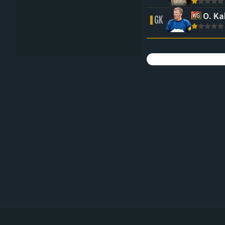
O. K
GK