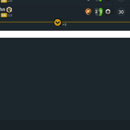
GK
135
ahn
2
5
30
GK
122
+8