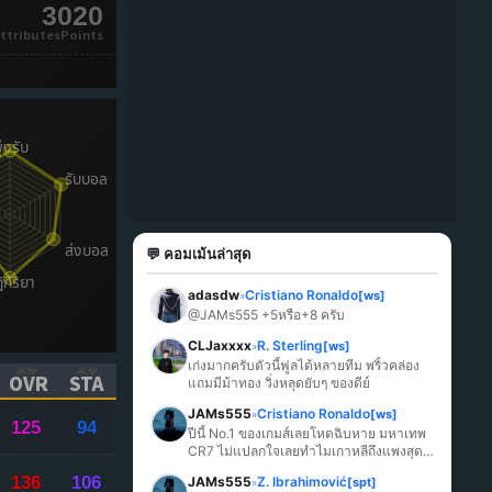
3020
ttributesPoints
💬 คอมเม้นล่าสุด
adasdw
Cristiano Ronaldo
[ws]
»
@JAMs555 +5หรือ+8 ครับ
CLJaxxxx
R. Sterling
[ws]
»
เก่งมากครับตัวนี้ฟูลได้หลายทีม พริ้วคล่อง 
OVR
STA
แถมมีม้าทอง วิ่งหลุดยับๆ ของดีย์
ICK TO SORT ASCENDING)
(CLICK TO SORT ASCENDING)
(CLICK TO SORT ASCENDING)
JAMs555
Cristiano Ronaldo
[ws]
»
125
94
ปีนี้ No.1 ของเกมส์เลยโหดฉิบหาย มหาเทพ 
CR7 ไม่แปลกใจเลยทำไมเกาหลีถึงแพงสุด
ในเกมส์
136
106
JAMs555
Z. Ibrahimović
[spt]
»