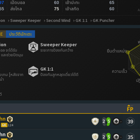
เปิดบอล
เข้าปะทะ
97
60
65
ส่งไกล
เข้าสกัด
55
75
60
A
ion
Sweeper Keeper
Second Wind
GK 1:1
GK Puncher
CE
ประวัตินักเตะ
ion
Sweeper Keeper
อล จะได้รับ
ระยะการป้องกันกว้าง
 และช่วยปิดมุม
GK 1:1
ายเกม [หลังจาก
ป้องกันลูกหลุดเดี่ยวได้ดี
นนำ
ดี
FP
ASCENDING)
TO SORT ASCENDING)
(CL
ahn
2
5
39
GK
124
ahn
2
5
35