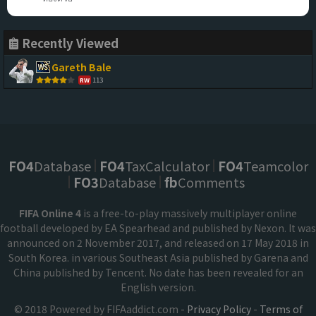
Recently Viewed
Gareth Bale
113
RW
FO4
Database
FO4
TaxCalculator
FO4
Teamcolor
FO3
Database
fb
Comments
FIFA Online 4
is a free-to-play massively multiplayer online
football developed by EA Spearhead and published by Nexon. It was
announced on 2 November 2017, and released on 17 May 2018 in
South Korea. in various Southeast Asia published by Garena and
China published by Tencent. No date has been revealed for an
English version.
© 2018 Powered by FIFAaddict.com -
Privacy Policy
-
Terms of