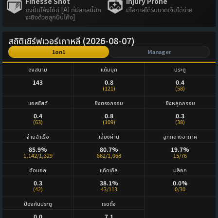
Finesse Shot
Injury Prone
ยิงปั่นโค้งได้ดี [AI ที่มีสกิลนี้มัก
มีโอกาสได้รับบาดเจ็บได้ง่าย
จะยิงด้วยลูกปั่นโค้ง]
สถิติเซิร์ฟเวอร์เกาหลี (2026-08-07)
1on1
Manager
ลงสนาม
แต้มบุก
ประตู
143
0.8
0.4
(121)
(58)
แอสซิสต์
ยิงตรงกรอบ
ยิงหลุดกรอบ
0.4
0.8
0.3
(63)
(109)
(38)
จ่ายสำเร็จ
เลี้ยงผ่าน
ลูกกลางอากาศ
85.9%
80.7%
19.7%
1,142/1,329
862/1,068
15/76
ตัดบอล
แท็คเกิล
บล็อก
0.3
38.1%
0.0%
(42)
43/113
0/30
ป้องกันประตู
เรตติ้ง
0.0
7.1