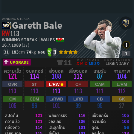
WINNING STREAK
Gareth Bale
RW
113
WINNING STREAK
WALES
16.7.1989
(37)
31
183
cm
74
kg
ผอม
5
3
WORKRATE
REPUTATION
11
UPGRADE
MID
MID
LEGENDARY
ความเร็ว
จบสกอร์
ส่งบอล
เลี้ยงบอล
เกมรับ
กายภาพ
121
114
108
112
87
104
OVR
ST
L/RW
CF
CAM
L/RM
113
113
113
113
111
112
CM
CDM
L/RWB
L/RB
CB
GK
105
96
101
99
95
27
สปีดต้น
พลังการยิง
แข็งแกร่ง
121
116
105
ความเร็ว
วอลเลย์
ความอึด
121
106
108
คล่องตัว
เตะลูกโทษ
ดุดัน
114
101
96
เลี้ยงบอล
ส่งไกล
กระโดด
115
101
118