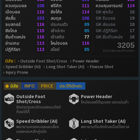
ควบคุมบอล
ฟรีคิก
ควบคุมอารมณ์
108
111
114
เปิดบอล
ยิงโค้ง
GK พุ่งรับ
116
114
16
ส่งสั้น
สมดุล
GK รับบอล
103
106
19
จบสกอร์
ประกบตัว
GK ส่งบอล
116
89
18
ยิงไกล
เข้าปะทะ
GK ปฏิกิริยา
115
85
17
ยืนตำแหน่ง
เข้าสกัด
GK ยืนตำแหน่ง
116
77
16
อ่านเกม
โหม่งบอล
113
116
3205
ปฏิกิริยา
สไลด์
113
85
AttributesPoints
นิสัย :
Outside Foot Shot/Cross
Power Header
Speed Dribbler (AI)
Long Shot Taker (AI)
Finesse Shot
Injury Prone
นิสัย
INFO
PRICE
ประวัตินักเตะ
Outside Foot
Power Header
Shot/Cross
โหม่งบอลได้รุนแรง และแม่นยำ
ยิงประตูและเปิดบอลแบบไซด์
ก้อยได้ดี
Speed Dribbler (AI)
Long Shot Taker (AI)
พยายามครองบอลและเลี้ยง
พยายามที่จะยิงไกลเมื่อมีโอกาส
บอลหลบหลีกคู่แข่ง