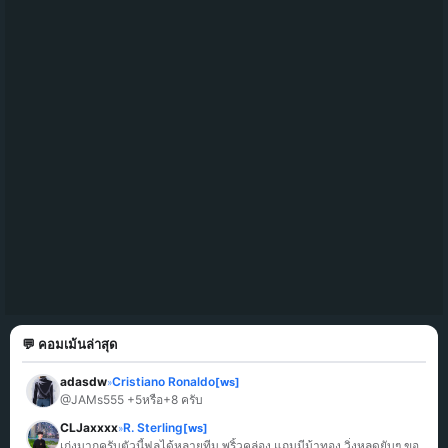
💬 คอมเม้นล่าสุด
adasdw
Cristiano Ronaldo
[ws]
»
@JAMs555 +5หรือ+8 ครับ
CLJaxxxx
R. Sterling
[ws]
»
เก่งมากครับตัวนี้ฟูลได้หลายทีม พริ้วคล่อง แถมมีม้าทอง วิ่งหลุดยับๆ ขอ