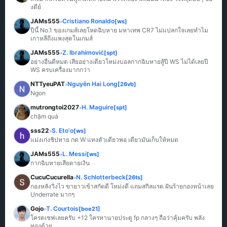
งดีย์
JAMs555
Cristiano Ronaldo
[ws]
»
ปีนี้ No.1 ของเกมส์เลยโหดฉิบหาย มหาเทพ CR7 ไม่แปลกใจเลยทำไม
เกาหลีถึงแพงสุดในเกมส์
JAMs555
Z. Ibrahimović
[spt]
»
อย่างอื่นดีหมด เสียอย่างเดียวโหม่งบอลกากฉิบหายสู้ปี WS ไม่ได้เลยปี 
WS ครบเครื่องมากกว่า
NTTyeuPAT
Nguyễn Hai Long
[26vb]
»
Ngon
mutrongtoi2027
H. Maguire
[spt]
»
chậm quá
sss22
S. Eto'o
[ws]
»
แม่งเก่งชิปหาย กด W แทงตัวเดียวพอ เดี๋ยวมันเก็บให้หมด
JAMs555
L. Messi
[ws]
»
กากฉิบหายเสียดายเงิน
CucuCucurella
N. Schlotterbeck
[26ts]
»
กองหลังวิ่งไว ขายาวเข้าสกัดดี โหม่งดี แถมสกิลแรด ฝันร้ายกองหน้าเลย 
Underrate มากๆ
Gojo
T. Courtois
[boe21]
»
โครตเซฟเลยครับ +12 ใครหานายประตู fp กลางๆ ถือว่าคุ้มครับ พลัง
ทองด้วย