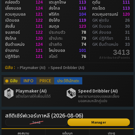
คล่องตัว
เตะลูกโทษ
ดุดัน
124
113
111
เลี้ยงบอล
ส่งไกล
กระโดด
124
116
113
ควบคุมบอล
ฟรีคิก
ควบคุมอารมณ์
121
104
120
เปิดบอล
ยิงโค้ง
GK พุ่งรับ
122
119
26
ส่งสั้น
สมดุล
GK รับบอล
121
123
30
จบสกอร์
ประกบตัว
GK ส่งบอล
122
78
31
ยิงไกล
เข้าปะทะ
GK ปฏิกิริยา
120
79
31
ยืนตำแหน่ง
เข้าสกัด
GK ยืนตำแหน่ง
124
74
33
อ่านเกม
โหม่งบอล
121
101
3413
ปฏิกิริยา
สไลด์
121
76
AttributesPoints
นิสัย :
Playmaker (AI)
Speed Dribbler (AI)
นิสัย
INFO
PRICE
ประวัตินักเตะ
Playmaker (AI)
Speed Dribbler (AI)
สร้างโอกาสให้เพื่อนได้ดี
พยายามครองบอลและเลี้ยง
บอลหลบหลีกคู่แข่ง
สถิติเซิร์ฟเวอร์เกาหลี (2026-08-06)
1on1
Manager
ลงสนาม
แต้มบุก
ประตู