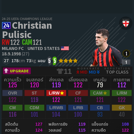
24-25 UEFA CHAMPIONS LEAGUE
Christian
Pulisic
RW
122
CAM
121
MILANO FC
UNITED STATES
18.9.1998
(27)
27
178
cm
73
kg
ผอม
5
5
WORKRATE
REPUTATION
11
UPGRADE
MID
MID
TOP CLASS
ความเร็ว
จบสกอร์
ส่งบอล
เลี้ยงบอล
เกมรับ
กายภาพ
125
120
119
122
79
112
OVR
ST
L/RW
CF
CAM
L/RM
122
119
122
121
121
122
CM
CDM
L/RWB
L/RB
CB
GK
116
101
104
100
93
40
สปีดต้น
พลังการยิง
แข็งแกร่ง
127
119
108
ความเร็ว
วอลเลย์
ความอึด
124
115
122