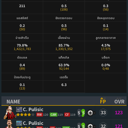
211
0.5
0.3
(106)
(56)
แอสซิสต์
ยิงตรงกรอบ
ยิงหลุดกรอบ
0.2
0.5
0.1
(50)
(96)
(14)
จ่ายสำเร็จ
เลี้ยงผ่าน
ลูกกลางอากาศ
79.8%
85.7%
4.5%
1,422/1,783
1,330/1,552
17/375
ตัดบอล
แท็คเกิล
บล็อก
0.4
63.9%
0.0%
(89)
92/144
0/48
ป้องกันประตู
เรตติ้ง
0.1
6.3
(13)
NAME
FP
OVR
(CLICK TO SORT ASCENDING)
(CLICK TO
(CL
C. Pulisic
5
5
33
123
RW
120
CAM
119
CF
119
C. Pulisic
5
5
32
121