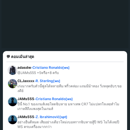
💬 คอมเม้นล่าสุด
adasdw
Cristiano Ronaldo
[ws]
»
@JAMs555 +5หรือ+8 ครับ
CLJaxxxx
R. Sterling
[ws]
»
เก่งมากครับตัวนี้ฟูลได้หลายทีม พริ้วคล่อง แถมมีม้าทอง วิ่งหลุดยับๆ ขอ
งดีย์
JAMs555
Cristiano Ronaldo
[ws]
»
ปีนี้ No.1 ของเกมส์เลยโหดฉิบหาย มหาเทพ CR7 ไม่แปลกใจเลยทำไม
เกาหลีถึงแพงสุดในเกมส์
JAMs555
Z. Ibrahimović
[spt]
»
อย่างอื่นดีหมด เสียอย่างเดียวโหม่งบอลกากฉิบหายสู้ปี WS ไม่ได้เลยปี 
WS ครบเครื่องมากกว่า