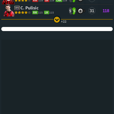
RW
118
LW
118
CAM
118
C. Pulisic
5
5
31
118
RM
115
LM
115
+22