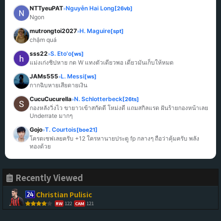
NTTyeuPAT
Nguyễn Hai Long
[26vb]
»
Ngon
mutrongtoi2027
H. Maguire
[spt]
»
chậm quá
sss22
S. Eto'o
[ws]
»
แม่งเก่งชิปหาย กด W แทงตัวเดียวพอ เดี๋ยวมันเก็บให้หมด
JAMs555
L. Messi
[ws]
»
กากฉิบหายเสียดายเงิน
CucuCucurella
N. Schlotterbeck
[26ts]
»
กองหลังวิ่งไว ขายาวเข้าสกัดดี โหม่งดี แถมสกิลแรด ฝันร้ายกองหน้าเลย 
Underrate มากๆ
Gojo
T. Courtois
[boe21]
»
โครตเซฟเลยครับ +12 ใครหานายประตู fp กลางๆ ถือว่าคุ้มครับ พลัง
ทองด้วย
Recently Viewed
Christian Pulisic
122
121
RW
CAM