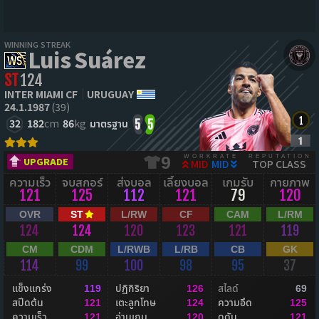
WINNING STREAK
Luis Suárez
ST
124
INTER MIAMI CF
URUGUAY
24.1.1987
(39)
32
182
cm
86
kg
มาตรฐาน
5
5
WORKRATE
REPUTATION
9
UPGRADE
MID
MID
TOP CLASS
ความเร็ว
จบสกอร์
ส่งบอล
เลี้ยงบอล
เกมรับ
กายภาพ
121
125
112
121
79
120
OVR
ST
L/RW
CF
CAM
L/RM
124
124
120
123
121
119
CM
CDM
L/RWB
L/RB
CB
GK
114
99
100
98
95
37
แข็งแกร่ง
ปฏิกิริยา
สไลด์
119
126
69
สปีดต้น
เตะลูกโทษ
ความอึด
121
124
125
ความเร็ว
อ่านเกม
ดุดัน
121
120
121