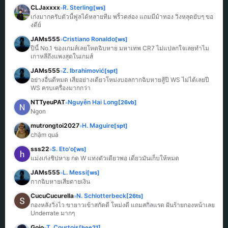
CLJaxxxx
R. Sterling
[ws]
»
เก่งมากครับตัวนี้ฟูลได้หลายทีม พริ้วคล่อง แถมมีม้าทอง วิ่งหลุดยับๆ ขอ
งดีย์
JAMs555
Cristiano Ronaldo
[ws]
»
ปีนี้ No.1 ของเกมส์เลยโหดฉิบหาย มหาเทพ CR7 ไม่แปลกใจเลยทำไม
เกาหลีถึงแพงสุดในเกมส์
JAMs555
Z. Ibrahimović
[spt]
»
อย่างอื่นดีหมด เสียอย่างเดียวโหม่งบอลกากฉิบหายสู้ปี WS ไม่ได้เลยปี 
WS ครบเครื่องมากกว่า
NTTyeuPAT
Nguyễn Hai Long
[26vb]
»
Ngon
mutrongtoi2027
H. Maguire
[spt]
»
chậm quá
sss22
S. Eto'o
[ws]
»
แม่งเก่งชิปหาย กด W แทงตัวเดียวพอ เดี๋ยวมันเก็บให้หมด
JAMs555
L. Messi
[ws]
»
กากฉิบหายเสียดายเงิน
CucuCucurella
N. Schlotterbeck
[26ts]
»
กองหลังวิ่งไว ขายาวเข้าสกัดดี โหม่งดี แถมสกิลแรด ฝันร้ายกองหน้าเลย 
Underrate มากๆ
Gojo
T. Courtois
[boe21]
»