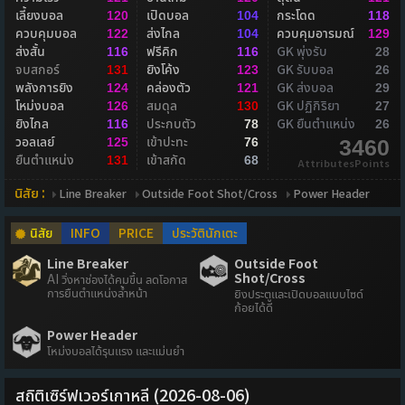
เลี้ยงบอล
เปิดบอล
กระโดด
120
104
118
ควบคุมบอล
ส่งไกล
ควบคุมอารมณ์
122
104
129
ส่งสั้น
ฟรีคิก
GK พุ่งรับ
116
116
28
จบสกอร์
ยิงโค้ง
GK รับบอล
131
123
26
พลังการยิง
คล่องตัว
GK ส่งบอล
124
121
29
โหม่งบอล
สมดุล
GK ปฏิกิริยา
126
130
27
ยิงไกล
ประกบตัว
GK ยืนตำแหน่ง
116
78
26
วอลเลย์
เข้าปะทะ
125
76
3460
ยืนตำแหน่ง
เข้าสกัด
131
68
AttributesPoints
นิสัย :
Line Breaker
Outside Foot Shot/Cross
Power Header
นิสัย
INFO
PRICE
ประวัตินักเตะ
Line Breaker
Outside Foot
Shot/Cross
AI วิ่งหาช่องได้คมขึ้น ลดโอกาส
การยืนตำแหน่งล้ำหน้า
ยิงประตูและเปิดบอลแบบไซด์
ก้อยได้ดี
Power Header
โหม่งบอลได้รุนแรง และแม่นยำ
สถิติเซิร์ฟเวอร์เกาหลี (2026-08-06)