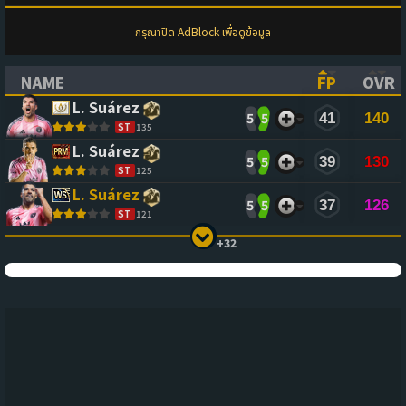
กรุณาปิด AdBlock เพื่อดูข้อมูล
NAME
FP
OVR
(CLICK TO SORT ASCENDING)
(CLICK TO
(CL
L. Suárez
5
5
41
140
ST
135
L. Suárez
5
5
39
130
ST
125
L. Suárez
5
5
37
126
ST
121
+32