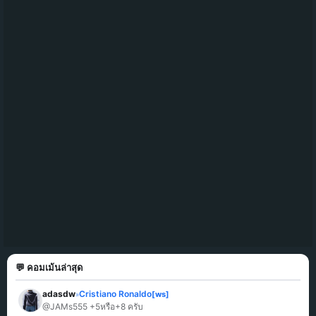
💬 คอมเม้นล่าสุด
adasdw
Cristiano Ronaldo
[ws]
»
@JAMs555 +5หรือ+8 ครับ