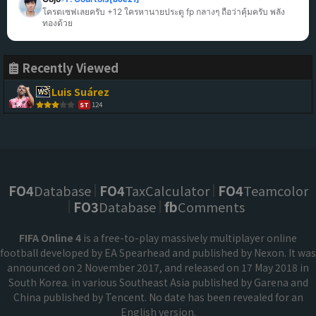
โครตเซฟเลยครับ +12 ใครหานายประตู fp กลางๆ ถือว่าคุ้มครับ พลัง
ทองด้วย
Recently Viewed
Luis Suárez
124
ST
FO4
Database
FO4
TaxCalculator
FO4
Teamcolor
FO3
Database
fb
Comments
FIFA Online 4
is a free-to-play massively multiplayer online
football developed by EA Spearhead and published by Nexon. It was
announced on 2 November 2017, and released on 17 May 2018 in
South Korea. in various Southeast Asia published by Garena and
China published by Tencent. No date has been revealed for an
English version.