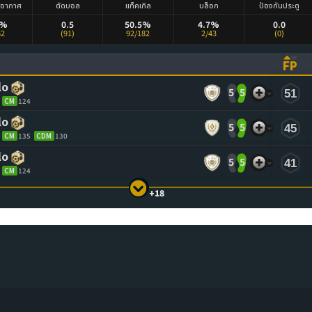
งอากาศ
ตัดบอล
แท็คเกิล
บล็อก
ป้องกันประตู
5%
0.5
50.5%
4.7%
0.0
62
(91)
92/182
2/43
(0)
FP
ASCENDING)
TO SORT ASCENDING)
(CL
lo
5
5
51
CM
124
lo
5
5
45
CM
135
CDM
130
lo
5
5
41
CM
124
+18