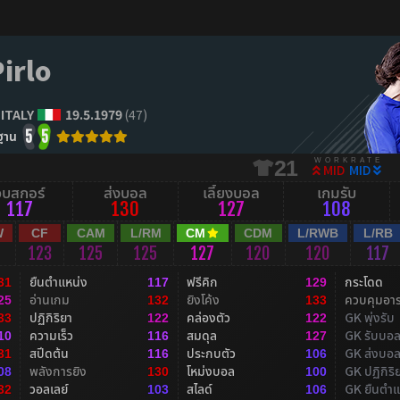
irlo
ITALY
19.5.1979
(47)
ฐาน
5
5
WORKRATE
21
MID
MID
จบสกอร์
ส่งบอล
เลี้ยงบอล
เกมรับ
117
130
127
108
W
CF
CAM
L/RM
CM
CDM
L/RWB
L/RB
123
125
125
127
120
120
117
ยืนตำแหน่ง
ฟรีคิก
กระโดด
31
117
129
อ่านเกม
ยิงโค้ง
ควบคุมอา
25
132
133
ปฏิกิริยา
คล่องตัว
GK พุ่งรับ
33
122
122
ความเร็ว
สมดุล
GK รับบอ
10
116
127
สปีดต้น
ประกบตัว
GK ส่งบอ
31
116
106
พลังการยิง
โหม่งบอล
GK ปฏิกิริ
08
130
100
วอลเลย์
สไลด์
GK ยืนตำแ
32
103
106