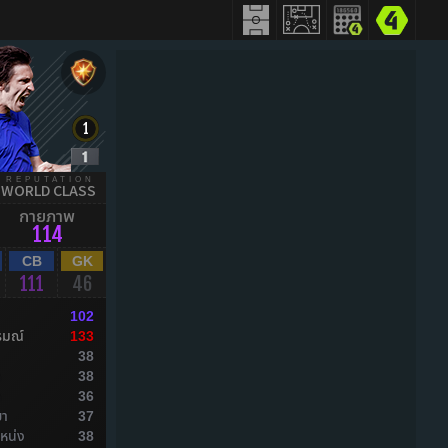
REPUTATION
WORLD CLASS
กายภาพ
114
CB
GK
111
46
102
รมณ์
133
38
ล
38
ล
36
ยา
37
หน่ง
38