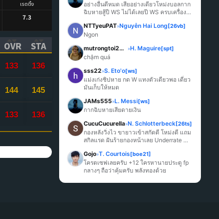
เรตติ้ง
อย่างอื่นดีหมด เสียอย่างเดียวโหม่งบอลกาก
ฉิบหายสู้ปี WS ไม่ได้เลยปี WS ครบเครื่อง
7.3
มากกว่า
NTTyeuPAT
Nguyễn Hai Long
[26vb]
»
Ngon
OVR
STA
mutrongtoi2027
H. Maguire
[spt]
»
ICK TO SORT ASCENDING)
(CLICK TO SORT ASCENDING)
(CLICK TO SORT ASCENDING)
chậm quá
133
136
sss22
S. Eto'o
[ws]
»
แม่งเก่งชิปหาย กด W แทงตัวเดียวพอ เดี๋ยว
มันเก็บให้หมด
144
145
JAMs555
L. Messi
[ws]
»
กากฉิบหายเสียดายเงิน
133
136
CucuCucurella
N. Schlotterbeck
[26ts]
»
กองหลังวิ่งไว ขายาวเข้าสกัดดี โหม่งดี แถม
สกิลแรด ฝันร้ายกองหน้าเลย Underrate 
มากๆ
Gojo
T. Courtois
[boe21]
»
โครตเซฟเลยครับ +12 ใครหานายประตู fp 
กลางๆ ถือว่าคุ้มครับ พลังทองด้วย