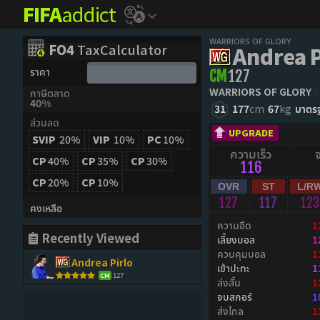
FIFA
addict
WARRIORS OF GLORY
FO4
TaxCalculator
Andrea P
ราคา
CM
127
WARRIORS OF GLORY
ภาษีตลาด
40%
31
177
cm
67
kg
มาตร
ส่วนลด
UPGRADE
SVIP
20%
VIP
10%
PC
10%
ความเร็ว
CP
40%
CP
35%
CP
30%
116
CP
20%
CP
10%
OVR
ST
L/R
127
117
123
คงเหลือ
ความอึด
1
Recently Viewed
เลี้ยงบอล
1
ควบคุมบอล
1
Andrea Pirlo
เข้าปะทะ
1
127
CM
ส่งสั้น
1
จบสกอร์
1
ส่งไกล
1