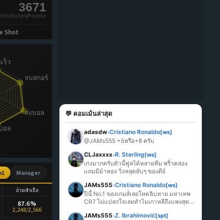
3671
ttributesPoints
e Shot
💬 คอมเม้นล่าสุด
adasdw
Cristiano Ronaldo
[ws]
»
@JAMs555 +5หรือ+8 ครับ
CLJaxxxx
R. Sterling
[ws]
»
เก่งมากครับตัวนี้ฟูลได้หลายทีม พริ้วคล่อง 
แถมมีม้าทอง วิ่งหลุดยับๆ ของดีย์
n1
Manager
JAMs555
Cristiano Ronaldo
[ws]
»
จ่ายสำเร็จ
ปีนี้ No.1 ของเกมส์เลยโหดฉิบหาย มหาเทพ 
CR7 ไม่แปลกใจเลยทำไมเกาหลีถึงแพงสุด
87.6%
2,248/2,566
ในเกมส์
JAMs555
Z. Ibrahimović
[spt]
»