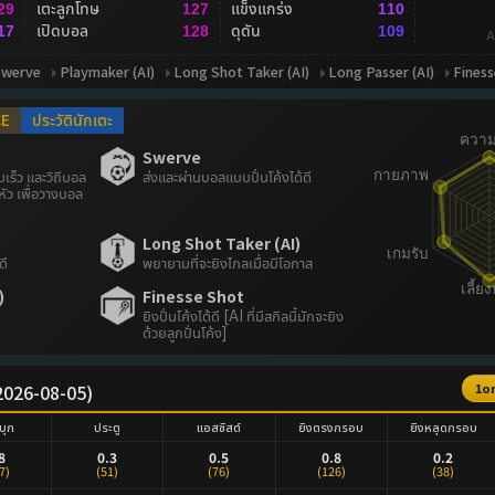
เตะลูกโทษ
แข็งแกร่ง
29
127
110
เปิดบอล
ดุดัน
17
128
109
A
Swerve
Playmaker (AI)
Long Shot Taker (AI)
Long Passer (AI)
Finess
CE
ประวัตินักเตะ
Swerve
เร็ว และวิถีบอล
ส่งและผ่านบอลแบบปั่นโค้งได้ดี
หัว เพื่อวางบอล
Long Shot Taker (AI)
ดี
พยายามที่จะยิงไกลเมื่อมีโอกาส
)
Finesse Shot
ยิงปั่นโค้งได้ดี [AI ที่มีสกิลนี้มักจะยิง
ด้วยลูกปั่นโค้ง]
 (2026-08-05)
1o
บุก
ประตู
แอสซิสต์
ยิงตรงกรอบ
ยิงหลุดกรอบ
8
0.3
0.5
0.8
0.2
7)
(51)
(76)
(126)
(38)