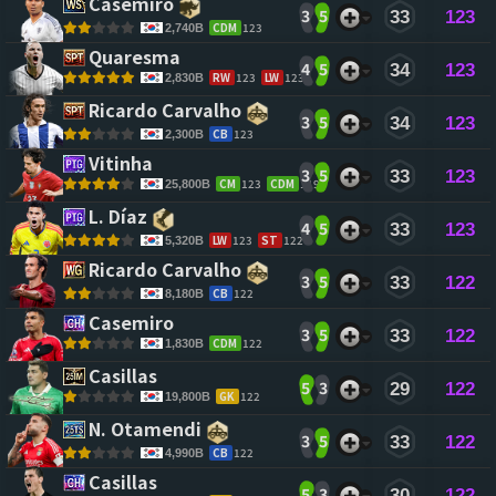
Casemiro 
3
5
33
123
CDM
123
2,740B
Quaresma 
4
5
34
123
RW
123
LW
123
2,830B
Ricardo Carvalho 
3
5
34
123
CB
123
2,300B
Vitinha 
3
5
33
123
CM
123
CDM
119
25,800B
L. Díaz 
4
5
33
123
LW
123
ST
122
5,320B
Ricardo Carvalho 
3
5
33
122
CB
122
8,180B
Casemiro 
3
5
33
122
CDM
122
1,830B
Casillas 
5
3
29
122
GK
122
19,800B
N. Otamendi 
3
5
33
122
CB
122
4,990B
Casillas 
5
3
30
122