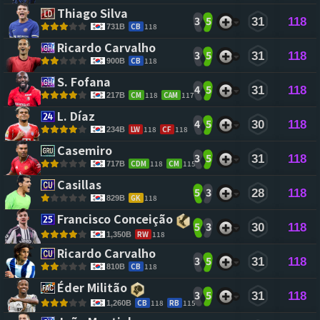
Thiago Silva 
3
5
31
118
CB
118
731B
Ricardo Carvalho 
3
5
31
118
CB
118
900B
S. Fofana 
4
5
31
118
CM
118
CAM
117
217B
L. Díaz 
4
5
30
118
LW
118
CF
118
234B
Casemiro 
3
5
31
118
CDM
118
CM
115
717B
Casillas 
5
3
28
118
GK
118
829B
Francisco Conceição 
5
3
30
118
RW
118
1,350B
Ricardo Carvalho 
3
5
31
118
CB
118
810B
Éder Militão 
3
5
31
118
CB
118
RB
115
1,260B