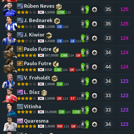
Rúben Neves 
4
5
35
125
CDM
125
6,500B
J. Bednarek 
3
5
35
125
CB
125
5,130B
J. Kiwior 
5
3
33
124
CB
124
LB
122
4,330B
Paulo Futre 
5
5
34
124
CAM
124
LW
124
367,000B
Paulo Futre 
5
5
44
124
CAM
124
LW
124
835B
V. Froholdt 
4
5
34
123
CM
123
1,990B
L. Díaz 
4
5
33
123
LW
123
ST
122
2,580B
Vitinha 
3
5
33
123
CM
123
CDM
120
10,000B
Quaresma 
4
5
34
123
RW
123
LW
123
3,360B