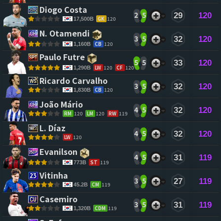
Diogo Costa 
2
5
29
120
GK
120
17,500B
N. Otamendi 
3
5
32
120
CB
120
1,160B
Paulo Futre 
5
5
33
120
LW
120
CF
120
1,290B
Ricardo Carvalho 
3
5
32
120
CB
120
1,830B
João Mário 
4
5
32
120
RM
120
LM
120
RW
119
L. Díaz 
4
5
32
120
LW
120
Evanilson 
4
5
31
119
ST
119
773B
Vitinha 
3
5
27
119
CM
119
45.2B
Casemiro 
3
5
31
119
CDM
119
1,320B