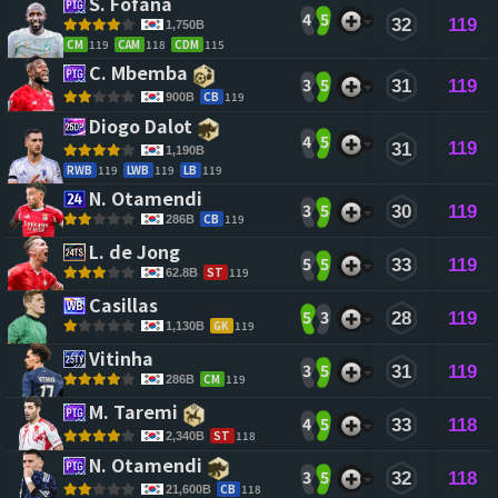
S. Fofana 
4
5
32
119
1,750B
CM
119
CAM
118
CDM
115
C. Mbemba 
3
5
31
119
CB
119
900B
Diogo Dalot 
4
5
119
31
1,190B
RWB
119
LWB
119
LB
119
N. Otamendi 
3
5
30
119
CB
119
286B
L. de Jong 
5
5
33
119
ST
119
62.8B
Casillas 
5
3
28
119
GK
119
1,130B
Vitinha 
3
5
31
119
CM
119
286B
M. Taremi 
4
5
33
118
ST
118
2,340B
N. Otamendi 
3
5
32
118
CB
118
21,600B