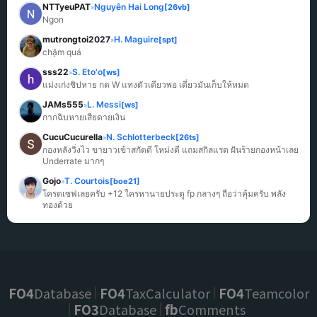
NTTyeuPAT
Nguyễn Hai Long
[26vb]
»
Ngon
mutrongtoi2027
H. Maguire
[spt]
»
chậm quá
sss22
S. Eto'o
[ws]
»
แม่งเก่งชิปหาย กด W แทงตัวเดียวพอ เดี๋ยวมันเก็บให้หมด
JAMs555
L. Messi
[ws]
»
กากฉิบหายเสียดายเงิน
CucuCucurella
N. Schlotterbeck
[26ts]
»
กองหลังวิ่งไว ขายาวเข้าสกัดดี โหม่งดี แถมสกิลแรด ฝันร้ายกองหน้าเลย 
Underrate มากๆ
Gojo
T. Courtois
[boe21]
»
โครตเซฟเลยครับ +12 ใครหานายประตู fp กลางๆ ถือว่าคุ้มครับ พลัง
ทองด้วย
FO4
Database
FO4
TaxCalculator
FO4
Teamcolor
FO3
Database
fb
Comments