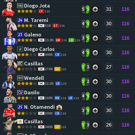
Diogo Jota 
5
5
31
116
CF
116
M. Taremi 
4
5
30
116
ST
116
61B
Galeno 
3
5
29
116
LW
116
LM
116
13.3B
Diego Carlos 
4
5
30
116
CB
116
498B
Casillas 
5
3
27
116
GK
116
274B
Wendell 
5
2
30
116
LB
116
12.2B
Danilo 
4
5
30
116
RB
116
LB
116
169B
N. Otamendi 
3
5
30
116
CB
116
208B
Casillas 
5
3
26
116
GK
116
340B