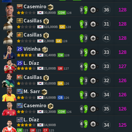
Casemiro 
3
5
36
128
CDM
128
30,800B
Casillas 
5
3
31
128
GK
128
515,000B
Casillas 
5
3
41
128
GK
128
2,300B
Vitinha 
3
5
33
128
CM
128
32,400B
L. Díaz 
4
5
33
127
LW
127
21,000B
Casillas 
5
3
32
126
GK
126
30,000B
M. Sarr 
5
3
34
126
CB
126
14,000B
Casemiro 
4
5
35
126
CDM
126
22,300B
L. Díaz 
4
5
34
125
14,900B
LM
125
LW
125
CF
125