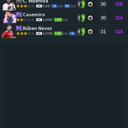
C. Mbemba 
3
5
30
116
CB
116
RB
114
212B
Casemiro 
3
5
30
114
CDM
114
1,640B
Rúben Neves 
4
5
31
114
CDM
114
CB
110
3,070B