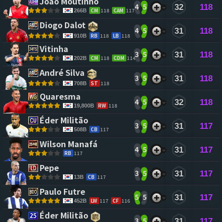
João Moutinho 
4
5
32
118
CM
118
CAM
117
266B
Diogo Dalot 
4
5
31
118
RB
118
LB
118
910B
Vitinha 
3
5
31
118
CM
118
CDM
114
202B
André Silva 
3
5
31
118
ST
118
708B
Quaresma 
4
5
32
118
RW
118
19,800B
Éder Militão 
3
5
31
117
CB
117
508B
Wilson Manafá 
4
5
31
117
RB
117
Pepe 
3
5
31
117
CB
117
13B
Paulo Futre 
5
5
31
117
LW
117
CF
116
452B
Éder Militão 
3
5
31
117