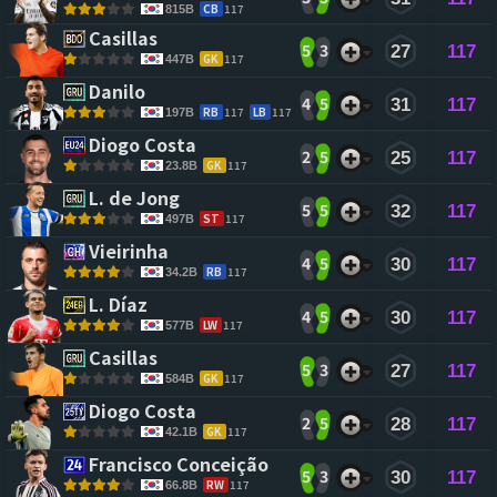
CB
117
815B
Casillas 
5
3
27
117
GK
117
447B
Danilo 
4
5
31
117
RB
117
LB
117
197B
Diogo Costa 
2
5
25
117
GK
117
23.8B
L. de Jong 
5
5
32
117
ST
117
497B
Vieirinha 
4
5
30
117
RB
117
34.2B
L. Díaz 
4
5
30
117
LW
117
577B
Casillas 
5
3
27
117
GK
117
584B
Diogo Costa 
2
5
28
117
GK
117
42.1B
Francisco Conceição 
5
3
30
117
RW
117
66.8B