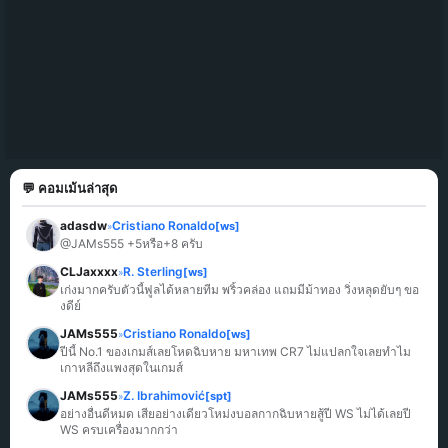
💬 คอมเม้นล่าสุด
adasdw
Cristiano Ronaldo
[ws]
»
@JAMs555 +5หรือ+8 ครับ
CLJaxxxx
R. Sterling
[ws]
»
เก่งมากครับตัวนี้ฟูลได้หลายทีม พริ้วคล่อง แถมมีม้าทอง วิ่งหลุดยับๆ ขอ
งดีย์
JAMs555
Cristiano Ronaldo
[ws]
»
ปีนี้ No.1 ของเกมส์เลยโหดฉิบหาย มหาเทพ CR7 ไม่แปลกใจเลยทำไม
เกาหลีถึงแพงสุดในเกมส์
JAMs555
Z. Ibrahimović
[spt]
»
อย่างอื่นดีหมด เสียอย่างเดียวโหม่งบอลกากฉิบหายสู้ปี WS ไม่ได้เลยปี 
WS ครบเครื่องมากกว่า