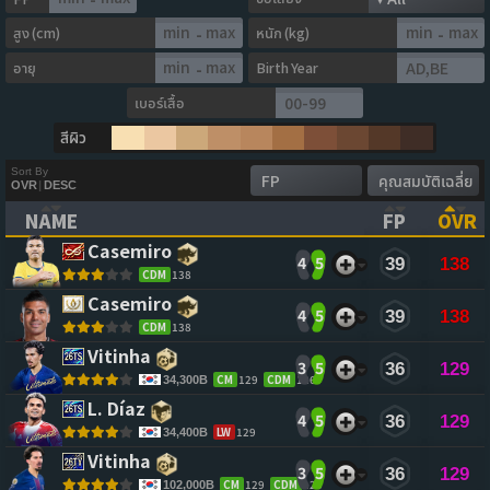
สูง (cm)
หนัก (kg)
-
-
อายุ
Birth Year
-
เบอร์เสื้อ
สีผิว
Sort By
OVR
|
DESC
NAME
FP
OVR
(CLICK TO CLEAR SORTING)
(CLICK TO
(CL
Casemiro 
4
5
39
138
CDM
138
Casemiro 
4
5
39
138
CDM
138
Vitinha 
3
5
36
129
CM
129
CDM
126
34,300B
L. Díaz 
4
5
36
129
LW
129
34,400B
Vitinha 
3
5
36
129
CM
129
CDM
125
102,000B