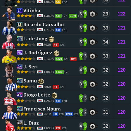
GK
122
1,980B
Vitinha 
3
5
29
122
CM
122
CDM
118
1,380B
Ricardo Carvalho 
3
5
33
121
CB
121
1,710B
L. de Jong 
5
5
34
121
ST
121
503B
J. Rodríguez 
5
3
33
121
CAM
121
RW
119
2,130B
J. Seri 
4
5
32
120
CDM
120
1,080B
Samu 
3
5
32
120
ST
120
686B
Diogo Leite 
5
3
32
120
CB
120
1,250B
Francisco Moura 
5
2
31
120
LB
120
LWB
120
261B
L. Díaz 
4
5
32
120
LW
120
1,690B