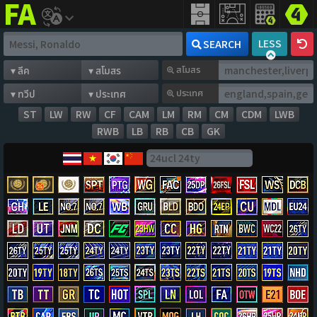
FIFA
addict
LESS
SEARCH
สโมสร
ประเทศ
ST
LW
RW
CF
CAM
LM
RM
CM
CDM
LWB
RWB
LB
RB
CB
GK