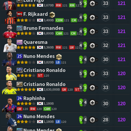
5
5
33
121
RW
121
RM
121
2,670B
F. Rijkaard 
4
5
33
121
CDM
121
CM
121
3,400B
Bruno Fernandes 
4
5
33
121
CAM
121
CM
121
6,800B
Quaresma 
4
5
32
121
RW
121
LW
121
3,360B
Nuno Mendes 
5
4
30
121
LB
121
3,820B
Cristiano Ronaldo 
5
5
33
120
ST
120
Cristiano Ronaldo 
5
5
33
120
LW
120
ST
120
2,630,000B
Raphinha 
5
4
30
120
1,180B
LW
120
RW
120
CAM
120
Nuno Mendes 
5
4
28
120
LB
120
1,180B
Nuno Mendes 