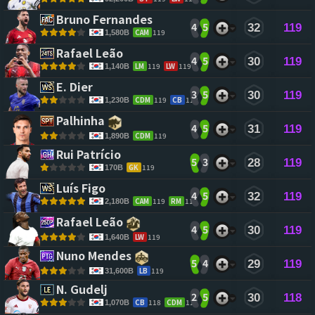
Bruno Fernandes 
4
5
32
119
CAM
119
1,580B
Rafael Leão 
4
5
30
119
LM
119
LW
119
1,140B
E. Dier 
3
5
30
119
CDM
119
CB
119
1,230B
Palhinha 
4
5
31
119
CDM
119
1,890B
Rui Patrício 
5
3
28
119
GK
119
170B
Luís Figo 
4
5
32
119
CAM
119
RM
119
2,180B
Rafael Leão 
4
5
30
119
LW
119
1,640B
Nuno Mendes 
5
4
29
119
LB
119
31,600B
N. Gudelj 
2
5
30
118
CB
118
CDM
116
1,070B