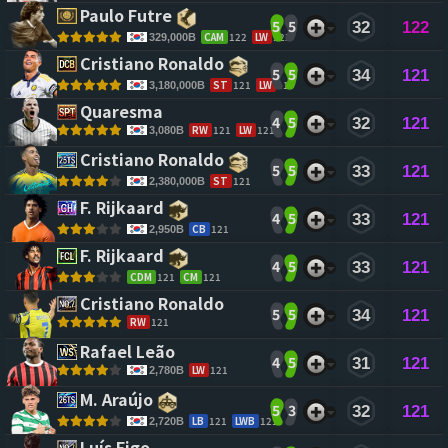
Paulo Futre 
5
5
32
122
CAM
122
LW
122
329,000B
Cristiano Ronaldo 
5
5
34
121
ST
121
LW
119
3,180,000B
Quaresma 
4
5
32
121
RW
121
LW
121
3,080B
Cristiano Ronaldo 
5
5
33
121
ST
121
2,380,000B
F. Rijkaard 
4
5
33
121
CB
121
2,950B
F. Rijkaard 
4
5
33
121
CDM
121
CM
121
Cristiano Ronaldo 
5
5
34
121
RW
121
Rafael Leão 
4
5
31
121
LW
121
2,780B
M. Araújo 
5
3
32
121
LB
121
LWB
121
2,720B
Luís Figo 