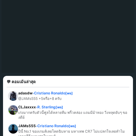
💬 คอมเม้นล่าสุด
adasdw
Cristiano Ronaldo
[ws]
»
@JAMs555 +5หรือ+8 ครับ
CLJaxxxx
R. Sterling
[ws]
»
เก่งมากครับตัวนี้ฟูลได้หลายทีม พริ้วคล่อง แถมมีม้าทอง วิ่งหลุดยับๆ ขอ
งดีย์
JAMs555
Cristiano Ronaldo
[ws]
»
ปีนี้ No.1 ของเกมส์เลยโหดฉิบหาย มหาเทพ CR7 ไม่แปลกใจเลยทำไม