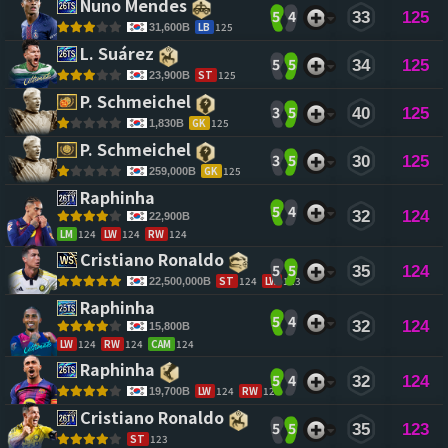
Nuno Mendes 
5
4
33
125
LB
125
31,600B
L. Suárez 
5
5
34
125
ST
125
23,900B
P. Schmeichel 
3
5
40
125
GK
125
1,830B
P. Schmeichel 
3
5
30
125
GK
125
259,000B
Raphinha 
5
4
32
124
22,900B
LM
124
LW
124
RW
124
Cristiano Ronaldo 
5
5
35
124
ST
124
LW
123
22,500,000B
Raphinha 
5
4
32
124
15,800B
LW
124
RW
124
CAM
124
Raphinha 
5
4
32
124
LW
124
RW
124
19,700B
Cristiano Ronaldo 
5
5
35
123
ST
123