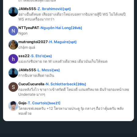
เกาหลีถึงแพงสุดในเกมส์
JAMs555
Z. Ibrahimović
[spt]
»
อย่างอื่นดีหมด เสียอย่างเดียวโหม่งบอลกากฉิบหายสู้ปี WS ไม่ได้เลยปี 
WS ครบเครื่องมากกว่า
NTTyeuPAT
Nguyễn Hai Long
[26vb]
»
Ngon
mutrongtoi2027
H. Maguire
[spt]
»
chậm quá
sss22
S. Eto'o
[ws]
»
แม่งเก่งชิปหาย กด W แทงตัวเดียวพอ เดี๋ยวมันเก็บให้หมด
JAMs555
L. Messi
[ws]
»
กากฉิบหายเสียดายเงิน
CucuCucurella
N. Schlotterbeck
[26ts]
»
กองหลังวิ่งไว ขายาวเข้าสกัดดี โหม่งดี แถมสกิลแรด ฝันร้ายกองหน้าเลย 
Underrate มากๆ
Gojo
T. Courtois
[boe21]
»
โครตเซฟเลยครับ +12 ใครหานายประตู fp กลางๆ ถือว่าคุ้มครับ พลัง
ทองด้วย