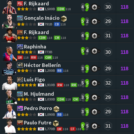
F. Rijkaard 
4
5
30
118
CDM
118
1,500B
Gonçalo Inácio 
5
2
29
118
CB
118
791B
F. Rijkaard 
4
5
31
118
CDM
118
CM
118
Raphinha 
5
4
30
118
773B
LW
118
RW
118
CAM
118
Héctor Bellerín 
3
5
29
118
RB
118
1,200B
Luís Figo 
5
5
32
118
RW
118
RM
118
1,910B
M. Hjulmand 
3
5
29
118
CDM
118
CM
117
1,030B
Pedro Porro 
3
5
29
118
RB
118
1,090B
Paulo Futre 
5
5
31
118
LW
118
CF
118
1,770B