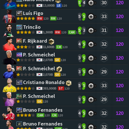
5
4
30
120
LB
120
13,000B
Luís Figo 
5
5
33
120
RW
120
RM
120
Trincão 
5
3
31
120
RW
120
CAM
120
1,300B
F. Rijkaard 
4
5
32
120
CM
120
11,600B
P. Schmeichel 
3
5
29
120
GK
120
2,070B
P. Schmeichel 
3
5
29
120
GK
120
2,070B
Cristiano Ronaldo 
5
5
33
120
ST
120
393,000B
P. Schmeichel 
3
5
29
120
GK
120
Bruno Fernandes 
4
5
32
120
CAM
120
CM
120
Bruno Fernandes 
4
5
32
120
CAM
120
2,050B