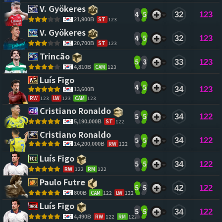
V. Gyökeres 
4
5
32
123
ST
123
21,900B
V. Gyökeres 
4
5
32
123
ST
123
20,700B
Trincão 
5
3
33
123
CAM
123
4,810B
Luís Figo 
4
5
34
123
13,600B
RW
123
LW
123
CAM
123
Cristiano Ronaldo 
5
5
34
122
ST
122
5,190,000B
Cristiano Ronaldo 
5
5
34
122
RW
122
14,200,000B
Luís Figo 
5
5
34
122
RW
122
RM
122
Paulo Futre 
5
5
42
122
CAM
122
LW
122
800B
Luís Figo 
5
5
34
122
RW
122
RM
122
4,490B