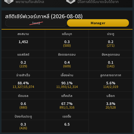
พยายามที่จะส่งไกล
มีโอกาสได้รับบาดเจ็บได้ยาก
สถิติเซิร์ฟเวอร์เกาหลี (2026-08-08)
1on1
Manager
ลงสนาม
แต้มบุก
ประตู
1,452
0.3
0.2
(500)
(271)
แอสซิสต์
ยิงตรงกรอบ
ยิงหลุดกรอบ
0.2
0.4
0.1
(229)
(609)
(142)
จ่ายสำเร็จ
เลี้ยงผ่าน
ลูกกลางอากาศ
88.4%
90.1%
5.6%
13,327/15,074
11,093/12,314
114/2,019
ตัดบอล
แท็คเกิล
บล็อก
0.6
67.7%
3.8%
(880)
891/1,316
20/528
ป้องกันประตู
เรตติ้ง
0.3
6.5
(426)