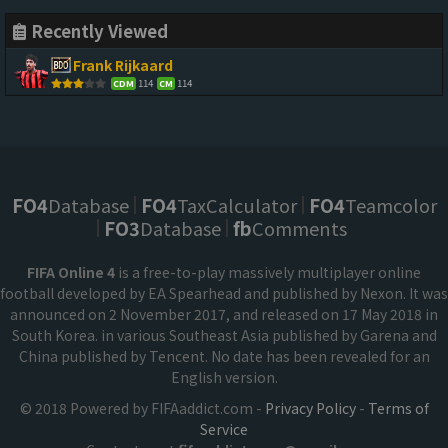
Recently Viewed
Frank Rijkaard
114
114
CDM
CM
FO4
Database
FO4
TaxCalculator
FO4
Teamcolor
FO3
Database
fb
Comments
FIFA Online 4
is a free-to-play massively multiplayer online
football developed by EA Spearhead and published by Nexon. It was
announced on 2 November 2017, and released on 17 May 2018 in
South Korea. in various Southeast Asia published by Garena and
China published by Tencent. No date has been revealed for an
English version.
© 2018 Powered by FIFAaddict.com -
Privacy Policy
-
Terms of
Service