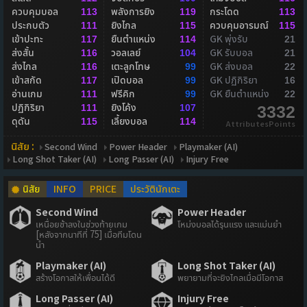
ควบคุมบอล
พลังการยิง
กระโดด
113
119
113
ประกบตัว
ยิงไกล
ควบคุมอารมณ์
111
115
115
เข้าปะทะ
ยืนตำแหน่ง
GK พุ่งรับ
117
114
21
ส่งสั้น
วอลเลย์
GK รับบอล
116
104
21
ส่งไกล
เตะลูกโทษ
GK ส่งบอล
116
99
22
เข้าสกัด
เปิดบอล
GK ปฏิกิริยา
117
99
16
อ่านเกม
ฟรีคิก
GK ยืนตำแหน่ง
111
99
22
ปฏิกิริยา
ยิงโค้ง
111
107
3332
ดุดัน
เลี้ยงบอล
115
114
AttributesPoints
นิสัย :
Second Wind
Power Header
Playmaker (AI)
Long Shot Taker (AI)
Long Passer (AI)
Injury Free
นิสัย
INFO
PRICE
ประวัตินักเตะ
Second Wind
Power Header
เหนื่อยช้าลงในช่วงท้ายเกม
โหม่งบอลได้รุนแรง และแม่นยำ
[หลังจากนาทีที่ 75] เมื่อทีมโดน
นำ
Playmaker (AI)
Long Shot Taker (AI)
สร้างโอกาสให้เพื่อนได้ดี
พยายามที่จะยิงไกลเมื่อมีโอกาส
Long Passer (AI)
Injury Free