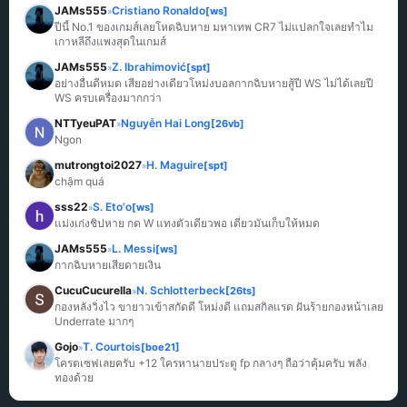
JAMs555
Cristiano Ronaldo
[ws]
»
ปีนี้ No.1 ของเกมส์เลยโหดฉิบหาย มหาเทพ CR7 ไม่แปลกใจเลยทำไม
เกาหลีถึงแพงสุดในเกมส์
JAMs555
Z. Ibrahimović
[spt]
»
อย่างอื่นดีหมด เสียอย่างเดียวโหม่งบอลกากฉิบหายสู้ปี WS ไม่ได้เลยปี 
WS ครบเครื่องมากกว่า
NTTyeuPAT
Nguyễn Hai Long
[26vb]
»
Ngon
mutrongtoi2027
H. Maguire
[spt]
»
chậm quá
sss22
S. Eto'o
[ws]
»
แม่งเก่งชิปหาย กด W แทงตัวเดียวพอ เดี๋ยวมันเก็บให้หมด
JAMs555
L. Messi
[ws]
»
กากฉิบหายเสียดายเงิน
CucuCucurella
N. Schlotterbeck
[26ts]
»
กองหลังวิ่งไว ขายาวเข้าสกัดดี โหม่งดี แถมสกิลแรด ฝันร้ายกองหน้าเลย 
Underrate มากๆ
Gojo
T. Courtois
[boe21]
»
โครตเซฟเลยครับ +12 ใครหานายประตู fp กลางๆ ถือว่าคุ้มครับ พลัง
ทองด้วย