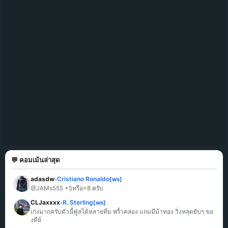
💬 คอมเม้นล่าสุด
adasdw
Cristiano Ronaldo
[ws]
»
@JAMs555 +5หรือ+8 ครับ
CLJaxxxx
R. Sterling
[ws]
»
เก่งมากครับตัวนี้ฟูลได้หลายทีม พริ้วคล่อง แถมมีม้าทอง วิ่งหลุดยับๆ ขอ
งดีย์