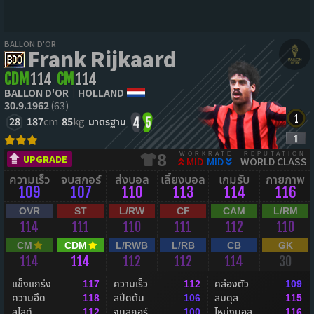
BALLON D'OR
Frank Rijkaard
CDM
114
CM
114
BALLON D'OR
HOLLAND
30.9.1962
(63)
28
187
cm
85
kg
มาตรฐาน
4
5
WORKRATE
REPUTATION
8
UPGRADE
MID
MID
WORLD CLASS
ความเร็ว
จบสกอร์
ส่งบอล
เลี้ยงบอล
เกมรับ
กายภาพ
109
107
110
113
114
116
OVR
ST
L/RW
CF
CAM
L/RM
114
111
110
111
112
110
CM
CDM
L/RWB
L/RB
CB
GK
114
114
112
112
114
30
แข็งแกร่ง
ความเร็ว
คล่องตัว
117
112
109
ความอึด
สปีดต้น
สมดุล
118
106
115
สไลด์
จบสกอร์
โหม่งบอล
112
100
116