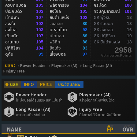
ควบคุมบอล
พลังการยิง
กระโดด
105
104
100
ประกบตัว
ยิงไกล
ควบคุมอารมณ์
103
105
101
เข้าปะทะ
ยืนตำแหน่ง
GK พุ่งรับ
107
102
13
ส่งสั้น
วอลเลย์
GK รับบอล
102
80
13
ส่งไกล
เตะลูกโทษ
GK ส่งบอล
103
98
16
เข้าสกัด
เปิดบอล
GK ปฏิกิริยา
107
89
10
อ่านเกม
ฟรีคิก
GK ยืนตำแหน่ง
105
88
18
ปฏิกิริยา
ยิงโค้ง
104
83
2958
ดุดัน
เลี้ยงบอล
95
97
AttributesPoints
นิสัย :
Power Header
Playmaker (AI)
Long Passer (AI)
Injury Free
นิสัย
INFO
PRICE
ประวัตินักเตะ
Power Header
Playmaker (AI)
โหม่งบอลได้รุนแรง และแม่นยำ
สร้างโอกาสให้เพื่อนได้ดี
Long Passer (AI)
Injury Free
พยายามที่จะส่งไกล
มีโอกาสได้รับบาดเจ็บได้ยาก
NAME
FP
OVR
(CLICK TO SORT ASCENDING)
(CLICK TO
(CL