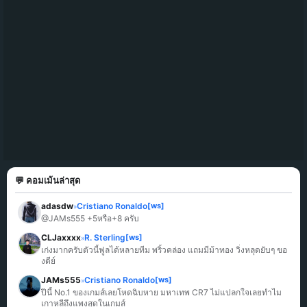
💬 คอมเม้นล่าสุด
adasdw
Cristiano Ronaldo
[ws]
»
@JAMs555 +5หรือ+8 ครับ
CLJaxxxx
R. Sterling
[ws]
»
เก่งมากครับตัวนี้ฟูลได้หลายทีม พริ้วคล่อง แถมมีม้าทอง วิ่งหลุดยับๆ ขอ
งดีย์
JAMs555
Cristiano Ronaldo
[ws]
»
ปีนี้ No.1 ของเกมส์เลยโหดฉิบหาย มหาเทพ CR7 ไม่แปลกใจเลยทำไม
เกาหลีถึงแพงสุดในเกมส์