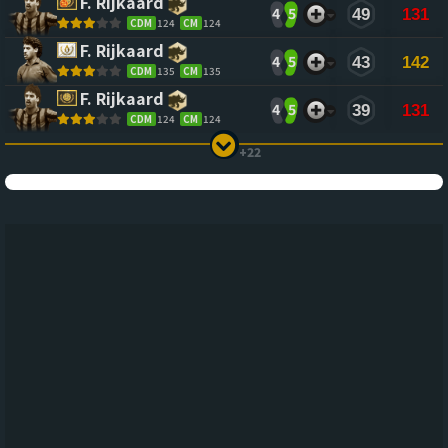
F. Rijkaard
4
5
49
131
CDM
124
CM
124
F. Rijkaard
4
5
43
142
CDM
135
CM
135
F. Rijkaard
4
5
39
131
CDM
124
CM
124
+22