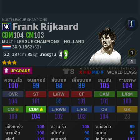
MULTI-LEAGUE CHAMPIONS
Frank Rijkaard
CDM
104
CM
103
MULTI-LEAGUE CHAMPIONS
HOLLAND
30.9.1962
(63)
22
187
cm
85
kg
มาตรฐาน
4
5
WORKRATE
REPUTATION
8
UPGRADE
MID
MID
WORLD CLASS
ความเร็ว
จบสกอร์
ส่งบอล
เลี้ยงบอล
เกมรับ
กายภาพ
100
99
98
99
105
104
OVR
ST
L/RW
CF
CAM
L/RM
104
101
99
101
101
100
CM
CDM
L/RWB
L/RB
CB
GK
103
104
102
103
104
23
แข็งแกร่ง
ความเร็ว
คล่องตัว
106
105
99
ความอึด
สปีดต้น
สมดุล
108
96
90
สไลด์
จบสกอร์
โหม่งบอล
103
96
107