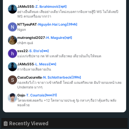
JAMs555
Z. Ibrahimović
[spt]
»
อย่างอื่นดีหมด เสียอย่างเดียวโหม่งบอลกากฉิบหายสู้ปี WS ไม่ได้เลยปี 
WS ครบเครื่องมากกว่า
NTTyeuPAT
Nguyễn Hai Long
[26vb]
»
Ngon
mutrongtoi2027
H. Maguire
[spt]
»
chậm quá
sss22
S. Eto'o
[ws]
»
แม่งเก่งชิปหาย กด W แทงตัวเดียวพอ เดี๋ยวมันเก็บให้หมด
JAMs555
L. Messi
[ws]
»
กากฉิบหายเสียดายเงิน
CucuCucurella
N. Schlotterbeck
[26ts]
»
กองหลังวิ่งไว ขายาวเข้าสกัดดี โหม่งดี แถมสกิลแรด ฝันร้ายกองหน้าเลย 
Underrate มากๆ
Gojo
T. Courtois
[boe21]
»
โครตเซฟเลยครับ +12 ใครหานายประตู fp กลางๆ ถือว่าคุ้มครับ พลัง
ทองด้วย
Recently Viewed