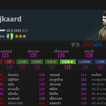
jkaard
30.9.1962
(63)
ฐาน
4
5
WORKRATE
8
MID
MID
จบสกอร์
ส่งบอล
เลี้ยงบอล
เกมรับ
123
125
126
128
W
CF
CAM
L/RM
CM
CDM
L/RWB
L/RB
126
127
125
128
128
126
127
อ่านเกม
วอลเลย์
กระโดด
31
128
121
ปฏิกิริยา
เตะลูกโทษ
ควบคุมอา
33
127
115
ดุดัน
เปิดบอล
GK พุ่งรับ
29
128
116
ความเร็ว
ฟรีคิก
GK รับบอ
24
128
113
สปีดต้น
ยิงโค้ง
GK ส่งบอ
26
123
125
จบสกอร์
เลี้ยงบอล
GK ปฏิกิริ
31
118
128
พลังการยิง
คล่องตัว
GK ยืนตำแ
30
132
125