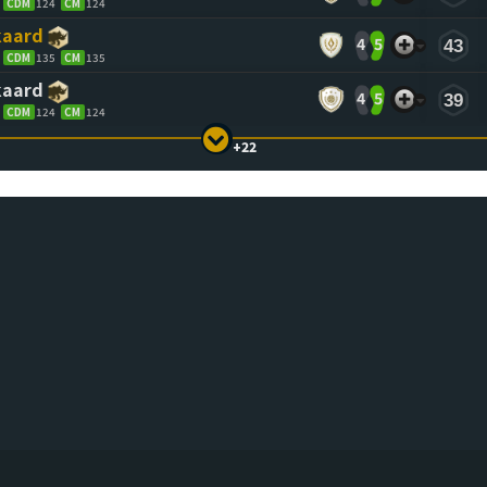
CDM
124
CM
124
jkaard
4
5
43
CDM
135
CM
135
jkaard
4
5
39
CDM
124
CM
124
+22