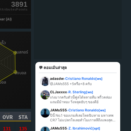
3891
ttributesPoints
er (AI)
💬 คอมเม้นล่าสุด
adasdw
Cristiano Ronaldo
[ws]
»
@JAMs555 +5หรือ+8 ครับ
CLJaxxxx
R. Sterling
[ws]
»
เก่งมากครับตัวนี้ฟูลได้หลายทีม พริ้วคล่อง 
แถมมีม้าทอง วิ่งหลุดยับๆ ของดีย์
JAMs555
Cristiano Ronaldo
[ws]
»
ปีนี้ No.1 ของเกมส์เลยโหดฉิบหาย มหาเทพ 
OVR
STA
CR7 ไม่แปลกใจเลยทำไมเกาหลีถึงแพงสุด
ICK TO SORT ASCENDING)
(CLICK TO SORT ASCENDING)
(CLICK TO SORT ASCENDING)
ในเกมส์
131
135
JAMs555
Z. Ibrahimović
[spt]
»