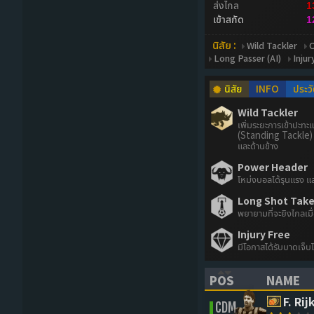
ส่งไกล
1
เข้าสกัด
1
นิสัย :
Wild Tackler
O
Long Passer (AI)
Injur
นิสัย
INFO
ประวั
Wild Tackler
เพิ่มระยะการเข้าปะทะ
(Standing Tackle) 
และด้านข้าง
Power Header
โหม่งบอลได้รุนแรง แ
Long Shot Taker
พยายามที่จะยิงไกลเมื
Injury Free
มีโอกาสได้รับบาดเจ็บ
POS
NAME
(CLICK TO SORT 
(CLICK 
F. Ri
CDM