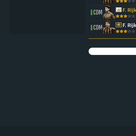
F. Ri
CDM
F. Ri
CDM