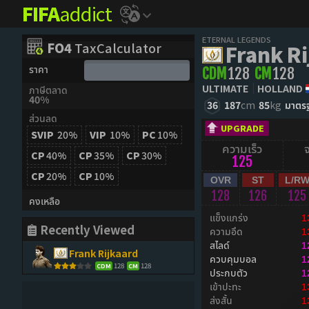
FIFA
addict
ETERNAL LEGENDS
FO4
TaxCalculator
Frank Ri
ราคา
CDM
128
CM
128
ULTIMATE
HOLLAND
ภาษีตลาด
40%
36
187
cm
85
kg
มาตร
ส่วนลด
UPGRADE
SVIP
20%
VIP
10%
PC
10%
ความเร็ว
CP
40%
CP
35%
CP
30%
125
CP
20%
CP
10%
OVR
ST
L/R
128
126
125
คงเหลือ
แข็งแกร่ง
1
Recently Viewed
ความอึด
1
สไลด์
1
Frank Rijkaard
ควบคุมบอล
1
128
128
CDM
CM
ประกบตัว
1
เข้าปะทะ
1
ส่งสั้น
1