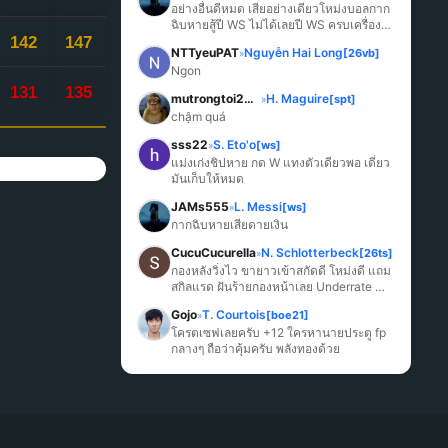
อย่างอื่นดีหมด เสียอย่างเดียวโหม่งบอลกาก
ฉิบหายสู้ปี WS ไม่ได้เลยปี WS ครบเครื่อง
142
147
มากกว่า
NTTyeuPAT
Nguyễn Hai Long
[26vb]
»
Ngon
131
135
mutrongtoi2027
H. Maguire
[spt]
»
chậm quá
sss22
S. Eto'o
[ws]
»
แม่งเก่งชิปหาย กด W แทงตัวเดียวพอ เดี๋ยว
มันเก็บให้หมด
JAMs555
L. Messi
[ws]
»
กากฉิบหายเสียดายเงิน
CucuCucurella
N. Schlotterbeck
[26ts]
»
กองหลังวิ่งไว ขายาวเข้าสกัดดี โหม่งดี แถม
สกิลแรด ฝันร้ายกองหน้าเลย Underrate 
มากๆ
Gojo
T. Courtois
[boe21]
»
โครตเซฟเลยครับ +12 ใครหานายประตู fp 
กลางๆ ถือว่าคุ้มครับ พลังทองด้วย