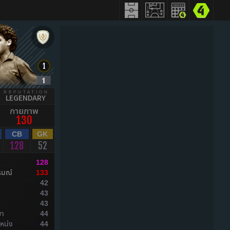
REPUTATION
LEGENDARY
กายภาพ
130
CB
GK
128
52
128
รมณ์
133
42
ล
43
ล
43
ยา
44
หน่ง
44