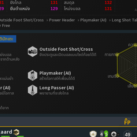
ยิงไกล
สมดุล
31
131
132
ยืนตำแหน่ง
โหม่งบอล
29
129
131
A
utside Foot Shot/Cross
Power Header
Playmaker (AI)
Long Shot Tak
y Free
ตินักเตะ
Outside Foot Shot/Cross
แย่งบอล
ยิงประตูและเปิดบอลแบบไซด์ก้อยได้ดี
จากด้านหลัง
Playmaker (AI)
ละแม่นยำ
สร้างโอกาสให้เพื่อนได้ดี
 (AI)
Long Passer (AI)
่อมีโอกาส
พยายามที่จะส่งไกล
ได้ยาก
FP
ASCENDING)
TO SORT ASCENDING)
(CL
jkaard
4
5
49