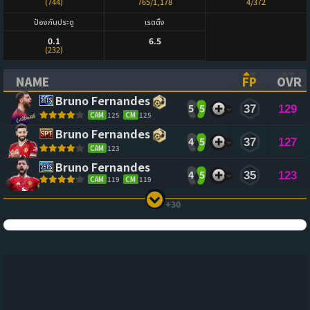
(744)
765/1,178
4/372
ป้องกันประตู
เรตติ้ง
0.1
6.5
(232)
NAME
FP
OVR
(CLICK TO SORT ASCENDING)
(CLICK TO
(CL
Bruno Fernandes
5
5
37
129
CAM
125
CM
125
Bruno Fernandes
4
5
37
127
CAM
123
Bruno Fernandes
4
5
35
123
CAM
119
CM
119
+30