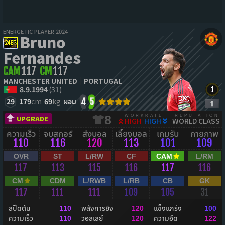
ENERGETIC PLAYER 2024
Bruno
Fernandes
CAM
117
CM
117
MANCHESTER UNITED
PORTUGAL
8.9.1994
(31)
29
179
cm
69
kg
ผอม
4
5
WORKRATE
REPUTATION
8
UPGRADE
HIGH
HIGH
WORLD CLASS
ความเร็ว
จบสกอร์
ส่งบอล
เลี้ยงบอล
เกมรับ
กายภาพ
110
116
120
113
101
109
OVR
ST
L/RW
CF
CAM
L/RM
117
113
115
116
117
116
CM
CDM
L/RWB
L/RB
CB
GK
117
111
111
109
105
31
สปีดต้น
พลังการยิง
แข็งแกร่ง
110
120
100
ความเร็ว
วอลเลย์
ความอึด
110
120
122