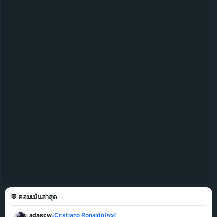
💬 คอมเม้นล่าสุด
adasdw
Cristiano Ronaldo
[ws]
»