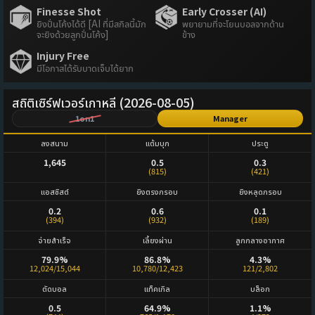
Finesse Shot
Early Crosser (AI)
ยิงปั่นโค้งได้ดี [AI ที่มีสกิลนี้มัก
พยายามที่จะโยนบอลจากด้าน
จะยิงด้วยลูกปั่นโค้ง]
ข้าง
Injury Free
มีโอกาสได้รับบาดเจ็บได้ยาก
สถิติเซิร์ฟเวอร์เกาหลี (2026-08-05)
1on1
Manager
ลงสนาม
แต้มบุก
ประตู
1,645
0.5
0.3
(815)
(421)
แอสซิสต์
ยิงตรงกรอบ
ยิงหลุดกรอบ
0.2
0.6
0.1
(394)
(932)
(189)
จ่ายสำเร็จ
เลี้ยงผ่าน
ลูกกลางอากาศ
79.9%
86.8%
4.3%
12,024/15,044
10,780/12,423
121/2,802
ตัดบอล
แท็คเกิล
บล็อก
0.5
64.9%
1.1%