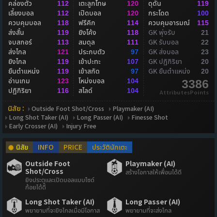
คล่องตัว
เตะลูกโทษ
ดุดัน
112
120
119
เลี้ยงบอล
เปิดบอล
กระโดด
112
120
100
ควบคุมบอล
ฟรีคิก
ควบคุมอารมณ์
118
114
115
ส่งสั้น
ยิงโค้ง
GK พุ่งรับ
119
118
21
จบสกอร์
สมดุล
GK รับบอล
113
111
22
ส่งไกล
ประกบตัว
GK ส่งบอล
121
97
23
ยิงไกล
เข้าปะทะ
GK ปฏิกิริยา
119
107
20
ยืนตำแหน่ง
เข้าสกัด
GK ยืนตำแหน่ง
119
97
20
อ่านเกม
โหม่งบอล
123
104
3386
ปฏิกิริยา
สไลด์
116
104
AttributesPoints
นิสัย :
Outside Foot Shot/Cross
Playmaker (AI)
Long Shot Taker (AI)
Long Passer (AI)
Finesse Shot
Early Crosser (AI)
Injury Free
นิสัย
INFO
PRICE
ประวัตินักเตะ
Outside Foot
Playmaker (AI)
Shot/Cross
สร้างโอกาสให้เพื่อนได้ดี
ยิงประตูและเปิดบอลแบบไซด์
ก้อยได้ดี
Long Shot Taker (AI)
Long Passer (AI)
พยายามที่จะยิงไกลเมื่อมีโอกาส
พยายามที่จะส่งไกล