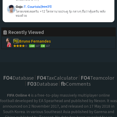
Gojo
T. Courtois
[boe21]
»
โครตเซฟเลยครับ +12 ใครหานายประตู fp กลางๆ ถือว่าคุ้มครับ พลัง
ทองด้วย
Recently Viewed
Bruno Fernandes
117
117
CAM
CM
FO4
Database
FO4
TaxCalculator
FO4
Teamcolor
FO3
Database
fb
Comments
FIFA Online 4
is a free-to-play massively multiplayer online
football developed by EA Spearhead and published by Nexon. It was
announced on 2 November 2017, and released on 17 May 2018 in
South Korea. in various Southeast Asia published by Garena and
China published by Tencent. No date has been revealed for an