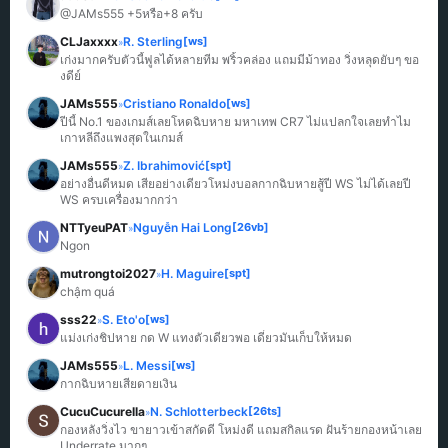
@JAMs555 +5หรือ+8 ครับ
CLJaxxxx
R. Sterling
[ws]
»
เก่งมากครับตัวนี้ฟูลได้หลายทีม พริ้วคล่อง แถมมีม้าทอง วิ่งหลุดยับๆ ขอ
งดีย์
JAMs555
Cristiano Ronaldo
[ws]
»
ปีนี้ No.1 ของเกมส์เลยโหดฉิบหาย มหาเทพ CR7 ไม่แปลกใจเลยทำไม
เกาหลีถึงแพงสุดในเกมส์
JAMs555
Z. Ibrahimović
[spt]
»
อย่างอื่นดีหมด เสียอย่างเดียวโหม่งบอลกากฉิบหายสู้ปี WS ไม่ได้เลยปี 
WS ครบเครื่องมากกว่า
NTTyeuPAT
Nguyễn Hai Long
[26vb]
»
Ngon
mutrongtoi2027
H. Maguire
[spt]
»
chậm quá
sss22
S. Eto'o
[ws]
»
แม่งเก่งชิปหาย กด W แทงตัวเดียวพอ เดี๋ยวมันเก็บให้หมด
JAMs555
L. Messi
[ws]
»
กากฉิบหายเสียดายเงิน
CucuCucurella
N. Schlotterbeck
[26ts]
»
กองหลังวิ่งไว ขายาวเข้าสกัดดี โหม่งดี แถมสกิลแรด ฝันร้ายกองหน้าเลย 
Underrate มากๆ