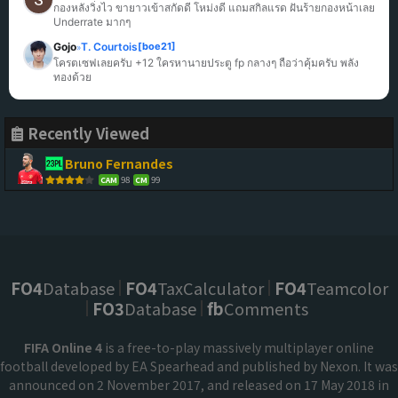
กองหลังวิ่งไว ขายาวเข้าสกัดดี โหม่งดี แถมสกิลแรด ฝันร้ายกองหน้าเลย 
Underrate มากๆ
Gojo
T. Courtois
[boe21]
»
โครตเซฟเลยครับ +12 ใครหานายประตู fp กลางๆ ถือว่าคุ้มครับ พลัง
ทองด้วย
Recently Viewed
Bruno Fernandes
98
99
CAM
CM
FO4
Database
FO4
TaxCalculator
FO4
Teamcolor
FO3
Database
fb
Comments
FIFA Online 4
is a free-to-play massively multiplayer online
football developed by EA Spearhead and published by Nexon. It was
announced on 2 November 2017, and released on 17 May 2018 in