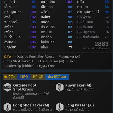
คล่องตัว
เตะลูกโทษ
ดุดัน
91
102
96
เลี้ยงบอล
เปิดบอล
กระโดด
94
99
86
ควบคุมบอล
ฟรีคิก
ควบคุมอารมณ์
100
97
94
ส่งสั้น
ยิงโค้ง
GK พุ่งรับ
102
98
32
จบสกอร์
สมดุล
GK รับบอล
95
92
34
ส่งไกล
ประกบตัว
GK ส่งบอล
103
83
35
ยิงไกล
เข้าปะทะ
GK ปฏิกิริยา
100
87
34
ยืนตำแหน่ง
เข้าสกัด
GK ยืนตำแหน่ง
100
80
29
อ่านเกม
โหม่งบอล
105
80
2883
ปฏิกิริยา
สไลด์
102
79
AttributesPoints
นิสัย :
Outside Foot Shot/Cross
Playmaker (AI)
Long Shot Taker (AI)
Long Passer (AI)
Flair
Leadership (Hidden)
Injury Free
นิสัย
INFO
PRICE
ประวัตินักเตะ
Outside Foot
Playmaker (AI)
Shot/Cross
สร้างโอกาสให้เพื่อนได้ดี
ยิงประตูและเปิดบอลแบบไซด์
ก้อยได้ดี
Long Shot Taker (AI)
Long Passer (AI)
พยายามที่จะยิงไกลเมื่อมีโอกาส
พยายามที่จะส่งไกล