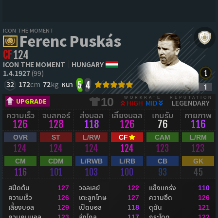
ICON THE MOMENT
Ferenc Puskás
CF
124
ICON THE MOMENT
HUNGARY
1.4.1927
(99)
32
172
cm
72
kg
หนา
5
4
WORKRATE
REPUTATION
10
UPGRADE
HIGH
MID
LEGENDARY
ความเร็ว
จบสกอร์
ส่งบอล
เลี้ยงบอล
เกมรับ
กายภาพ
126
128
118
126
76
116
OVR
ST
L/RW
CF
CAM
L/RM
124
124
124
124
123
123
CM
CDM
L/RWB
L/RB
CB
GK
116
101
103
100
93
45
สปีดต้น
วอลเลย์
แข็งแกร่ง
127
122
110
ความเร็ว
เตะลูกโทษ
ความอึด
126
127
126
เลี้ยงบอล
เปิดบอล
ดุดัน
129
118
121
ควบคุมบอล
ส่งไกล
กระโดด
123
117
122