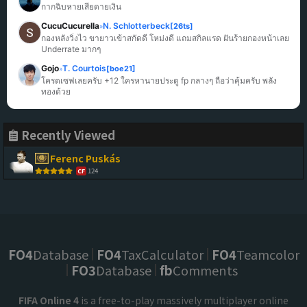
กากฉิบหายเสียดายเงิน
CucuCucurella
N. Schlotterbeck
[26ts]
»
กองหลังวิ่งไว ขายาวเข้าสกัดดี โหม่งดี แถมสกิลแรด ฝันร้ายกองหน้าเลย 
Underrate มากๆ
Gojo
T. Courtois
[boe21]
»
โครตเซฟเลยครับ +12 ใครหานายประตู fp กลางๆ ถือว่าคุ้มครับ พลัง
ทองด้วย
Recently Viewed
Ferenc Puskás
124
CF
FO4
Database
FO4
TaxCalculator
FO4
Teamcolor
FO3
Database
fb
Comments
FIFA Online 4
is a free-to-play massively multiplayer online