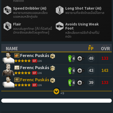
ก้อยได้ดี
Speed Dribbler (AI)
Long Shot Taker (AI)
พยายามครองบอลและเลี้ยง
พยายามที่จะยิงไกลเมื่อมีโอกาส
บอลหลบหลีกคู่แข่ง
Flair
Avoids Using Weak
Foot
ชอบเล่นลูกทักษะ [AI ที่มีสกิลนี้
มักจะยิงและส่งด้วยลูกทักษะ]
หลีกเลี่ยงการใช้เท้าข้างที่ไม่
ถนัด
NAME
FP
OVR
(CLICK TO SORT ASCENDING)
(CLICK TO
(CL
Ferenc Puskás
5
4
49
133
CF
126
Ferenc Puskás
5
4
43
143
CF
136
Ferenc Puskás
5
4
39
133
CF
126
+9