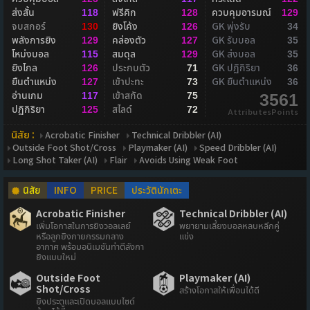
ส่งสั้น
ฟรีคิก
ควบคุมอารมณ์
118
128
129
จบสกอร์
ยิงโค้ง
GK พุ่งรับ
130
126
34
พลังการยิง
คล่องตัว
GK รับบอล
129
127
35
โหม่งบอล
สมดุล
GK ส่งบอล
115
129
35
ยิงไกล
ประกบตัว
GK ปฏิกิริยา
126
71
36
ยืนตำแหน่ง
เข้าปะทะ
GK ยืนตำแหน่ง
127
73
36
อ่านเกม
เข้าสกัด
117
75
3561
ปฏิกิริยา
สไลด์
125
72
AttributesPoints
นิสัย :
Acrobatic Finisher
Technical Dribbler (AI)
Outside Foot Shot/Cross
Playmaker (AI)
Speed Dribbler (AI)
Long Shot Taker (AI)
Flair
Avoids Using Weak Foot
นิสัย
INFO
PRICE
ประวัตินักเตะ
Acrobatic Finisher
Technical Dribbler (AI)
เพิ่มโอกาสในการยิงวอลเลย์
พยายามเลี้ยงบอลหลบหลีกคู่
หรือลูกยิงกายกรรมกลาง
แข่ง
อากาศ พร้อมอนิเมชันท่าตีลังกา
ยิงแบบใหม่
Outside Foot
Playmaker (AI)
Shot/Cross
สร้างโอกาสให้เพื่อนได้ดี
ยิงประตูและเปิดบอลแบบไซด์