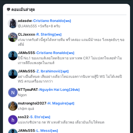
💬 คอมเม้นล่าสุด
adasdw
Cristiano Ronaldo
[ws]
»
@JAMs555 +5หรือ+8 ครับ
CLJaxxxx
R. Sterling
[ws]
»
เก่งมากครับตัวนี้ฟูลได้หลายทีม พริ้วคล่อง แถมมีม้าทอง วิ่งหลุดยับๆ ขอ
งดีย์
JAMs555
Cristiano Ronaldo
[ws]
»
ปีนี้ No.1 ของเกมส์เลยโหดฉิบหาย มหาเทพ CR7 ไม่แปลกใจเลยทำไม
เกาหลีถึงแพงสุดในเกมส์
JAMs555
Z. Ibrahimović
[spt]
»
อย่างอื่นดีหมด เสียอย่างเดียวโหม่งบอลกากฉิบหายสู้ปี WS ไม่ได้เลยปี 
WS ครบเครื่องมากกว่า
NTTyeuPAT
Nguyễn Hai Long
[26vb]
»
Ngon
mutrongtoi2027
H. Maguire
[spt]
»
chậm quá
sss22
S. Eto'o
[ws]
»
แม่งเก่งชิปหาย กด W แทงตัวเดียวพอ เดี๋ยวมันเก็บให้หมด
JAMs555
L. Messi
[ws]
»