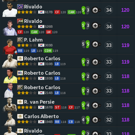
Rivaldo 
5
3
34
120
CF
120
CAM
120
617B
Rivaldo 
5
3
34
120
526B
CF
120
CAM
120
LW
120
P. Lahm 
5
5
33
119
303B
RB
119
LB
119
CDM
119
Roberto Carlos 
5
2
33
119
LB
119
310B
Roberto Carlos 
5
2
33
118
LB
118
193B
Roberto Carlos 
5
2
33
118
LB
118
214B
R. van Persie 
5
4
33
118
ST
118
CF
117
167B
Carlos Alberto 
4
5
32
118
RB
118
CB
118
194B
Rivaldo 
5
2
33
118