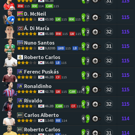
31
115
45.3B
RW
115
RM
114
CAM
115
D. McNeil 
5
2
31
115
LM
115
RM
115
43.9B
Á. Di María 
5
2
32
115
RW
115
LW
115
45.9B
Nuno Santos 
5
2
31
115
LWB
115
LB
113
9,820B
Roberto Carlos 
5
2
32
115
LB
115
54.4B
Ferenc Puskás 
5
3
31
115
CF
115
46.2B
Ronaldinho 
4
5
32
115
LW
115
CAM
115
42.7B
Rivaldo 
5
3
32
115
CAM
115
CF
115
46.2B
Carlos Alberto 
4
5
31
114
RB
114
1.54B
Roberto Carlos 
5
2
31
114
LB
114
4.15B