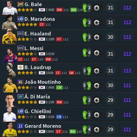
G. Bale 
5
3
31
112
RW
112
RM
110
7.96B
D. Maradona 
5
3
31
112
CF
112
E. Haaland 
5
3
30
112
ST
112
2.18B
L. Messi 
5
4
31
112
3.91B
CF
112
ST
110
RW
112
B. Laudrup 
3
5
31
112
CF
112
LW
112
150B
João Moutinho 
5
5
30
111
CM
111
7.96B
Á. Di María 
5
2
29
111
RW
111
8.15B
G. Chiellini 
5
2
29
111
CB
111
7.01B
Gerard Moreno 
5
4
29
111
ST
111
RM
110
538M