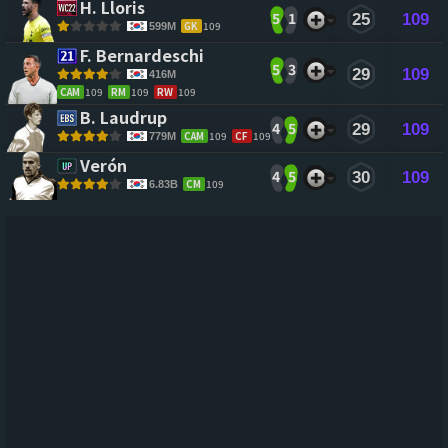
H. Lloris 
5
1
25
109
GK
109
599M
F. Bernardeschi 
5
3
29
109
416M
CAM
109
RM
109
RW
109
B. Laudrup 
4
5
29
109
CAM
109
CF
109
779M
Verón 
4
5
30
109
CM
109
6.83B