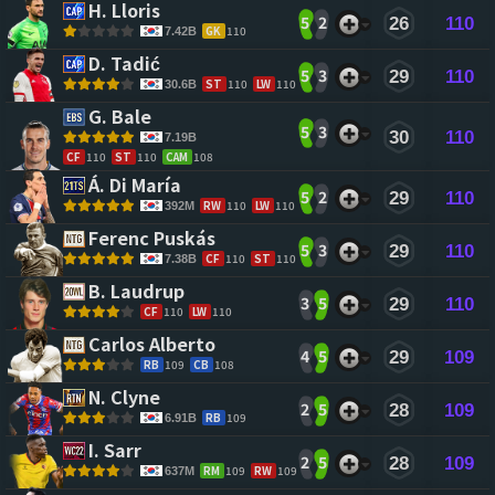
H. Lloris 
5
2
26
110
GK
110
7.42B
D. Tadić 
5
3
29
110
ST
110
LW
110
30.6B
G. Bale 
5
3
30
110
7.19B
CF
110
ST
110
CAM
108
Á. Di María 
5
2
29
110
RW
110
LW
110
392M
Ferenc Puskás 
5
3
29
110
CF
110
ST
110
7.38B
B. Laudrup 
3
5
29
110
CF
110
LW
110
Carlos Alberto 
4
5
29
109
RB
109
CB
108
N. Clyne 
2
5
28
109
RB
109
6.91B
I. Sarr 
2
5
28
109
RM
109
RW
109
637M