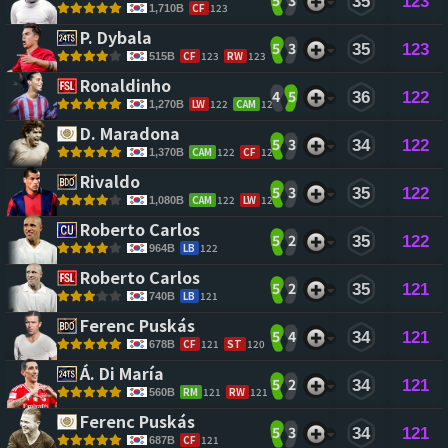
5
3
35
123
CF
123
1,710B
P. Dybala 
5
3
35
123
CF
123
RW
123
515B
Ronaldinho 
4
5
36
122
LW
122
CAM
122
1,270B
D. Maradona 
5
3
34
122
CAM
122
CF
122
1,370B
Rivaldo 
5
3
35
122
CAM
122
LW
122
1,080B
Roberto Carlos 
5
2
35
122
LB
122
964B
Roberto Carlos 
5
2
35
121
LB
121
740B
Ferenc Puskás 
5
4
34
121
CF
121
ST
120
678B
Á. Di María 
5
2
34
121
RM
121
RW
121
560B
Ferenc Puskás 
5
3
34
121
CF
121
687B