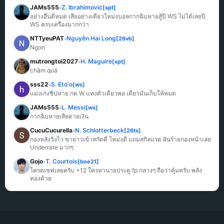
JAMs555
Z. Ibrahimović
[spt]
»
อย่างอื่นดีหมด เสียอย่างเดียวโหม่งบอลกากฉิบหายสู้ปี WS ไม่ได้เลยปี 
WS ครบเครื่องมากกว่า
NTTyeuPAT
Nguyễn Hai Long
[26vb]
»
Ngon
mutrongtoi2027
H. Maguire
[spt]
»
chậm quá
sss22
S. Eto'o
[ws]
»
แม่งเก่งชิปหาย กด W แทงตัวเดียวพอ เดี๋ยวมันเก็บให้หมด
JAMs555
L. Messi
[ws]
»
กากฉิบหายเสียดายเงิน
CucuCucurella
N. Schlotterbeck
[26ts]
»
กองหลังวิ่งไว ขายาวเข้าสกัดดี โหม่งดี แถมสกิลแรด ฝันร้ายกองหน้าเลย 
Underrate มากๆ
Gojo
T. Courtois
[boe21]
»
โครตเซฟเลยครับ +12 ใครหานายประตู fp กลางๆ ถือว่าคุ้มครับ พลัง
ทองด้วย