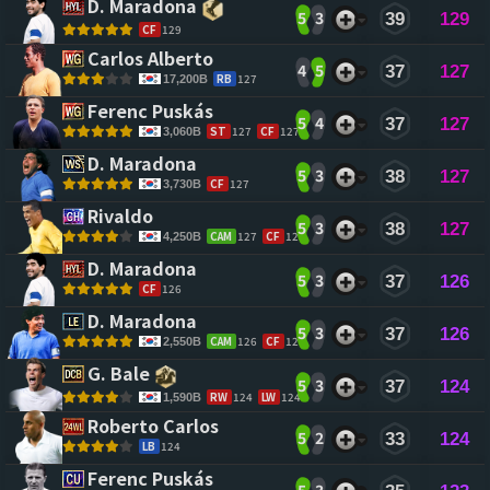
D. Maradona 
5
3
39
129
CF
129
Carlos Alberto 
4
5
37
127
RB
127
17,200B
Ferenc Puskás 
5
4
37
127
ST
127
CF
127
3,060B
D. Maradona 
5
3
38
127
CF
127
3,730B
Rivaldo 
5
3
38
127
CAM
127
CF
127
4,250B
D. Maradona 
5
3
37
126
CF
126
D. Maradona 
5
3
37
126
CAM
126
CF
126
2,550B
G. Bale 
5
3
37
124
RW
124
LW
124
1,590B
Roberto Carlos 
5
2
33
124
LB
124
Ferenc Puskás 