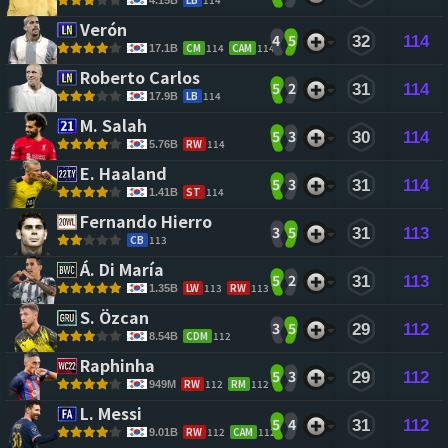
Verón 
4
5
32
114
CM
114
CAM
114
17.1B
Roberto Carlos 
5
2
31
114
LB
114
17.9B
M. Salah 
5
3
30
114
RW
114
5.76B
E. Haaland 
5
3
31
114
ST
114
1.41B
Fernando Hierro 
3
5
31
113
CB
113
Á. Di María 
5
2
31
113
LW
113
RW
113
1.35B
S. Özcan 
3
5
29
112
CDM
112
8.54B
Raphinha 
5
3
29
112
RW
112
RM
112
949M
L. Messi 
5
4
31
112
RW
112
CAM
112
9.01B