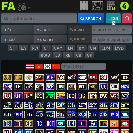
FIFA
addict
LESS
SEARCH
สโมสร
ประเทศ
ST
LW
RW
CF
CAM
LM
RM
CM
CDM
LWB
RWB
LB
RB
CB
GK