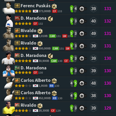
Ferenc Puskás 
5
4
39
133
CF
133
373,000B
D. Maradona 
5
3
40
132
CF
132
Rivaldo 
5
3
49
131
CAM
131
LW
131
2,010B
Rivaldo 
5
3
39
131
CAM
131
LW
131
600,000B
D. Maradona 
5
3
39
130
CAM
130
CF
130
30,900B
D. Maradona 
5
3
39
130
CF
130
Carlos Alberto 
4
5
48
130
RB
130
1,950B
Carlos Alberto 
4
5
38
130
RB
130
452,000B
Rivaldo 
5
3
39
129
CF
129
28,300B