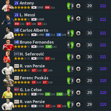
Antony 
5
3
29
111
RW
111
335B
L. Messi 
5
4
31
111
4.85B
RW
111
ST
108
CF
111
Carlos Alberto 
4
5
30
111
RB
111
CB
109
6.49B
Bruno Fernandes 
4
5
30
111
CAM
111
8.09B
H. Seferović 
5
3
30
111
ST
111
877M
R. van Persie 
5
3
29
110
ST
110
CF
109
Ferenc Puskás 
5
3
29
110
CF
110
ST
110
G. Lo Celso 
5
3
29
110
CM
110
CAM
111
379M
R. van Persie 
5
3
29
110
ST
110
CF
109
7.57B