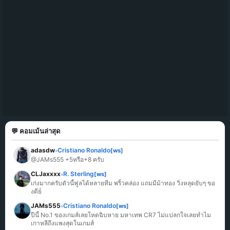
💬 คอมเม้นล่าสุด
adasdw
Cristiano Ronaldo
[ws]
»
@JAMs555 +5หรือ+8 ครับ
CLJaxxxx
R. Sterling
[ws]
»
เก่งมากครับตัวนี้ฟูลได้หลายทีม พริ้วคล่อง แถมมีม้าทอง วิ่งหลุดยับๆ ขอ
งดีย์
JAMs555
Cristiano Ronaldo
[ws]
»
ปีนี้ No.1 ของเกมส์เลยโหดฉิบหาย มหาเทพ CR7 ไม่แปลกใจเลยทำไม
เกาหลีถึงแพงสุดในเกมส์