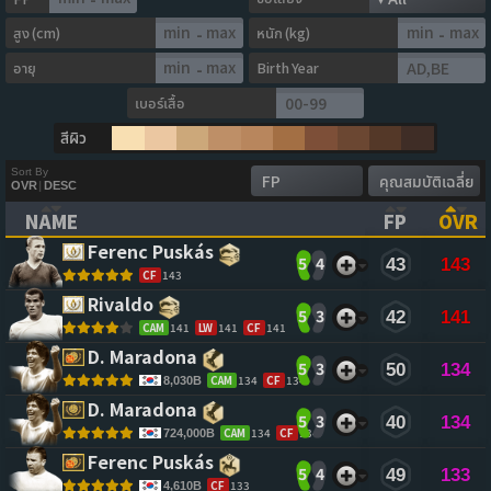
สูง (cm)
หนัก (kg)
-
-
อายุ
Birth Year
-
เบอร์เสื้อ
สีผิว
Sort By
OVR
|
DESC
NAME
FP
OVR
(CLICK TO CLEAR SORTING)
(CLICK TO
(CL
Ferenc Puskás 
5
4
43
143
CF
143
Rivaldo 
5
3
42
141
CAM
141
LW
141
CF
141
D. Maradona 
5
3
50
134
CAM
134
CF
134
8,030B
D. Maradona 
5
3
40
134
CAM
134
CF
134
724,000B
Ferenc Puskás 
5
4
49
133
CF
133
4,610B