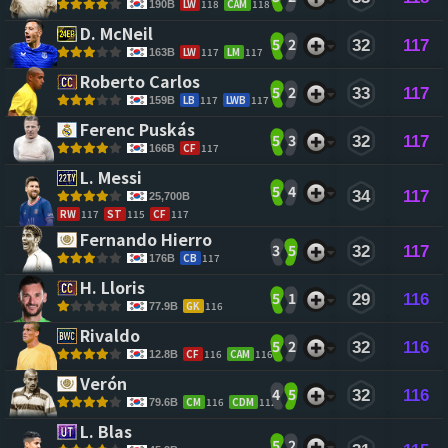
LW
118
CAM
118
190B
D. McNeil 
5
2
32
117
LW
117
LM
117
163B
Roberto Carlos 
5
2
33
117
LB
117
LWB
117
159B
Ferenc Puskás 
5
3
32
117
CF
117
166B
L. Messi 
5
4
34
117
25,700B
RW
117
ST
115
CF
117
Fernando Hierro 
3
5
32
117
CB
117
176B
H. Lloris 
5
1
29
116
GK
116
77.9B
Rivaldo 
5
2
32
116
CF
116
CAM
116
12.8B
Verón 
4
5
32
116
CM
116
CDM
112
79.6B
L. Blas 
5
2