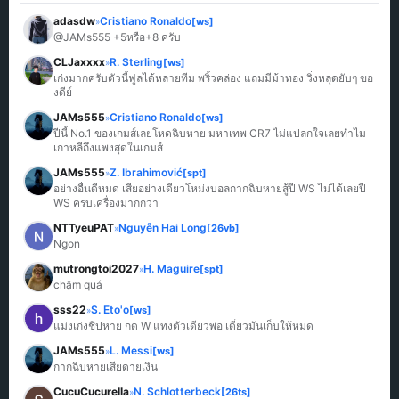
adasdw
Cristiano Ronaldo
[ws]
»
@JAMs555 +5หรือ+8 ครับ
CLJaxxxx
R. Sterling
[ws]
»
เก่งมากครับตัวนี้ฟูลได้หลายทีม พริ้วคล่อง แถมมีม้าทอง วิ่งหลุดยับๆ ขอ
งดีย์
JAMs555
Cristiano Ronaldo
[ws]
»
ปีนี้ No.1 ของเกมส์เลยโหดฉิบหาย มหาเทพ CR7 ไม่แปลกใจเลยทำไม
เกาหลีถึงแพงสุดในเกมส์
JAMs555
Z. Ibrahimović
[spt]
»
อย่างอื่นดีหมด เสียอย่างเดียวโหม่งบอลกากฉิบหายสู้ปี WS ไม่ได้เลยปี 
WS ครบเครื่องมากกว่า
NTTyeuPAT
Nguyễn Hai Long
[26vb]
»
Ngon
mutrongtoi2027
H. Maguire
[spt]
»
chậm quá
sss22
S. Eto'o
[ws]
»
แม่งเก่งชิปหาย กด W แทงตัวเดียวพอ เดี๋ยวมันเก็บให้หมด
JAMs555
L. Messi
[ws]
»
กากฉิบหายเสียดายเงิน
CucuCucurella
N. Schlotterbeck
[26ts]
»