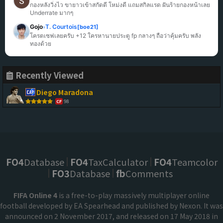
กองหลังวิ่งไว ขายาวเข้าสกัดดี โหม่งดี แถมสกิลแรด ฝันร้ายกองหน้าเลย 
Underrate มากๆ
Gojo
T. Courtois
[boe21]
»
โครตเซฟเลยครับ +12 ใครหานายประตู fp กลางๆ ถือว่าคุ้มครับ พลัง
ทองด้วย
Recently Viewed
Diego Maradona
98
CF
FO4
Database
FO4
TaxCalculator
FO4
Teamcolor
FO3
Database
fb
Comments
FIFA Online 4
is a free-to-play massively multiplayer online
football developed by EA Spearhead and published by Nexon. It was
announced on 2 November 2017, and released on 17 May 2018 in