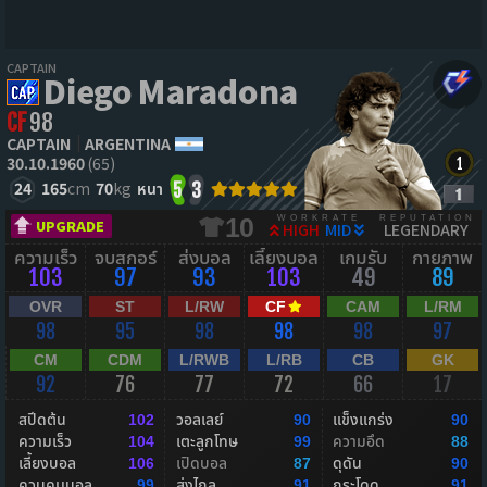
CAPTAIN
Diego Maradona
CF
98
CAPTAIN
ARGENTINA
30.10.1960
(65)
24
165
cm
70
kg
หนา
5
3
WORKRATE
REPUTATION
10
UPGRADE
HIGH
MID
LEGENDARY
ความเร็ว
จบสกอร์
ส่งบอล
เลี้ยงบอล
เกมรับ
กายภาพ
103
97
93
103
49
89
OVR
ST
L/RW
CF
CAM
L/RM
98
95
98
98
98
97
CM
CDM
L/RWB
L/RB
CB
GK
92
76
77
72
66
17
สปีดต้น
วอลเลย์
แข็งแกร่ง
102
90
90
ความเร็ว
เตะลูกโทษ
ความอึด
104
99
88
เลี้ยงบอล
เปิดบอล
ดุดัน
106
87
90
ควบคุมบอล
ส่งไกล
กระโดด
99
91
91