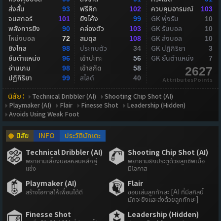
ส่งสั้น
ฟรีคิก
ควบคุมอารมณ์
93
102
103
จบสกอร์
ยิงโค้ง
GK พุ่งรับ
101
99
10
พลังการยิง
คล่องตัว
GK รับบอล
90
103
10
โหม่งบอล
สมดุล
GK ส่งบอล
72
108
10
ยิงไกล
ประกบตัว
GK ปฏิกิริยา
98
34
3
ยืนตำแหน่ง
เข้าปะทะ
GK ยืนตำแหน่ง
96
56
7
อ่านเกม
เข้าสกัด
98
58
2627
ปฏิกิริยา
สไลด์
99
40
AttributesPoints
นิสัย :
Technical Dribbler (AI)
Shooting Chip Shot (AI)
Playmaker (AI)
Flair
Finesse Shot
Leadership (Hidden)
Avoids Using Weak Foot
นิสัย
INFO
ประวัตินักเตะ
Technical Dribbler (AI)
Shooting Chip Shot (AI)
พยายามเลี้ยงบอลหลบหลีกคู่
พยายามยิงประตูด้วยลูกชิพเมื่อ
แข่ง
มีโอกาส
Playmaker (AI)
Flair
สร้างโอกาสให้เพื่อนได้ดี
ชอบเล่นลูกทักษะ [AI ที่มีสกิลนี้
มักจะยิงและส่งด้วยลูกทักษะ]
Finesse Shot
Leadership (Hidden)