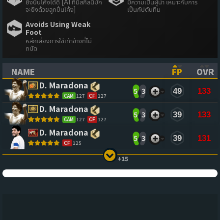
ยิงปั่นโค้งได้ดี [AI ที่มีสกิลนี้มัก
มีความเป็นผู้นำ เหมาะกับการ
จะยิงด้วยลูกปั่นโค้ง]
เป็นกัปตันทีม
Avoids Using Weak
Foot
หลีกเลี่ยงการใช้เท้าข้างที่ไม่
ถนัด
NAME
FP
OVR
(CLICK TO SORT ASCENDING)
(CLICK TO
(CL
D. Maradona
5
3
49
133
CAM
127
CF
127
D. Maradona
5
3
39
133
CAM
127
CF
127
D. Maradona
5
3
39
131
CF
125
+15