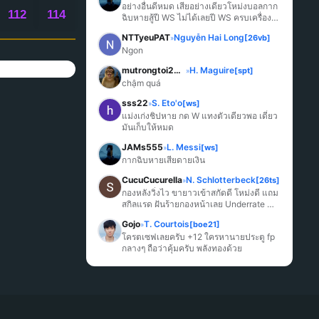
อย่างอื่นดีหมด เสียอย่างเดียวโหม่งบอลกาก
112
114
ฉิบหายสู้ปี WS ไม่ได้เลยปี WS ครบเครื่อง
มากกว่า
NTTyeuPAT
Nguyễn Hai Long
[26vb]
»
Ngon
mutrongtoi2027
H. Maguire
[spt]
»
chậm quá
sss22
S. Eto'o
[ws]
»
แม่งเก่งชิปหาย กด W แทงตัวเดียวพอ เดี๋ยว
มันเก็บให้หมด
JAMs555
L. Messi
[ws]
»
กากฉิบหายเสียดายเงิน
CucuCucurella
N. Schlotterbeck
[26ts]
»
กองหลังวิ่งไว ขายาวเข้าสกัดดี โหม่งดี แถม
สกิลแรด ฝันร้ายกองหน้าเลย Underrate 
มากๆ
Gojo
T. Courtois
[boe21]
»
โครตเซฟเลยครับ +12 ใครหานายประตู fp 
กลางๆ ถือว่าคุ้มครับ พลังทองด้วย