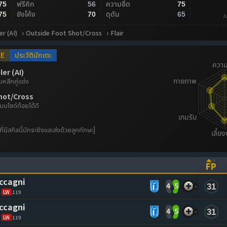
ฟรีคิก
ความอึด
75
56
75
ยิงโค้ง
ดุดัน
75
70
65
A
er (AI)
Outside Foot Shot/Cross
Flair
CE
ประวัตินักเตะ
er (AI)
ลีกคู่แข่ง
hot/Cross
บบไซด์ก้อยได้ดี
ี่มีสกิลนี้มักจะยิงและส่งด้วยลูกทักษะ]
FP
ASCENDING)
TO SORT ASCENDING)
(CL
ccagni
4
5
31
LW
119
ccagni
4
5
31
LW
119