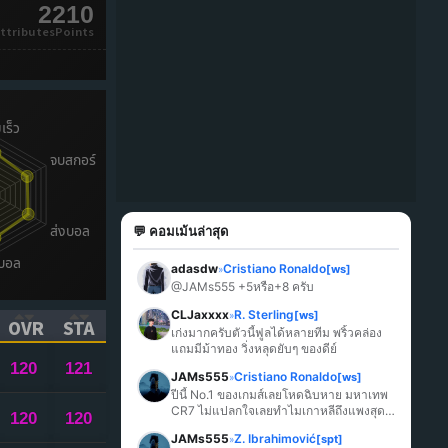
2210
ttributesPoints
💬 คอมเม้นล่าสุด
adasdw
Cristiano Ronaldo
[ws]
»
@JAMs555 +5หรือ+8 ครับ
CLJaxxxx
R. Sterling
[ws]
»
OVR
STA
เก่งมากครับตัวนี้ฟูลได้หลายทีม พริ้วคล่อง 
ICK TO SORT ASCENDING)
(CLICK TO SORT ASCENDING)
(CLICK TO SORT ASCENDING)
แถมมีม้าทอง วิ่งหลุดยับๆ ของดีย์
120
121
JAMs555
Cristiano Ronaldo
[ws]
»
ปีนี้ No.1 ของเกมส์เลยโหดฉิบหาย มหาเทพ 
CR7 ไม่แปลกใจเลยทำไมเกาหลีถึงแพงสุด
120
120
ในเกมส์
JAMs555
Z. Ibrahimović
[spt]
»