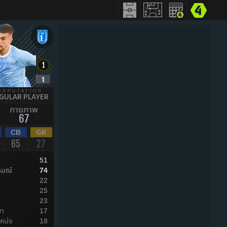
REPUTATION
GULAR PLAYER
กายภาพ
67
CB
GK
65
27
51
รมณ์
74
22
ล
25
ล
23
ยา
17
หน่ง
18