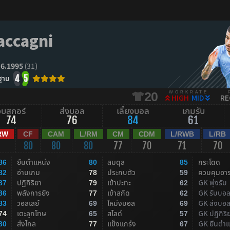
accagni
.6.1995
(31)
ฐาน
4
5
WORKRATE
20
HIGH
MID
RE
จบสกอร์
ส่งบอล
เลี้ยงบอล
เกมรับ
74
76
84
61
RW
CF
CAM
L/RM
CM
CDM
L/RWB
L/RB
80
80
80
77
70
71
70
ยืนตำแหน่ง
สมดุล
กระโดด
86
80
85
อ่านเกม
ประกบตัว
ควบคุมอา
82
78
59
ปฏิกิริยา
เข้าปะทะ
GK พุ่งรับ
87
79
62
พลังการยิง
เข้าสกัด
GK รับบอ
86
77
62
วอลเลย์
โหม่งบอล
GK ส่งบอ
83
69
69
เตะลูกโทษ
สไลด์
GK ปฏิกิริ
74
65
57
ส่งไกล
แข็งแกร่ง
GK ยืนตำแ
80
77
67