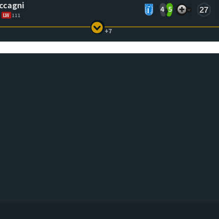
ccagni
4
5
27
LW
111
+7