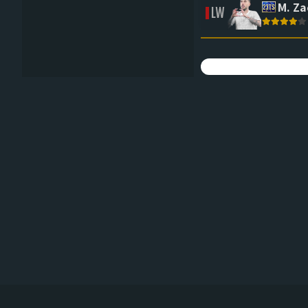
M. Za
LW