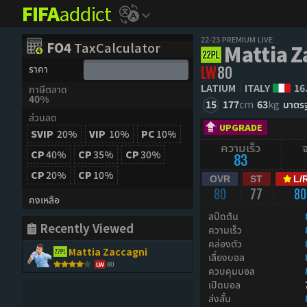
FIFA
addict
22-23 PREMIUM LIVE
FO4
TaxCalculator
Mattia Z
ราคา
LW
80
LATIUM
ITALY
16
ภาษีตลาด
40%
15
177
cm
63
kg
มาตร
ส่วนลด
UPGRADE
SVIP
20%
VIP
10%
PC
10%
ความเร็ว
CP
40%
CP
35%
CP
30%
83
CP
20%
CP
10%
OVR
ST
L/
80
77
80
คงเหลือ
สปีดต้น
Recently Viewed
ความเร็ว
คล่องตัว
Mattia Zaccagni
เลี้ยงบอล
80
LW
ควบคุมบอล
เปิดบอล
ส่งสั้น