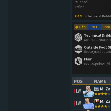
จบสกอร์
ยิงไกล
นิสัย :
Technical Dribbl
นิสัย
INFO
PRI
Technical Dribbl
พยายามเลี้ยงบอลหลบห
Outside Foot S
ยิงประตูและเปิดบอลแ
Flair
ชอบเล่นลูกทักษะ [AI ท
POS
NAME
(CLICK TO SORT 
(CLICK 
M. Za
LW
M. Za
LW