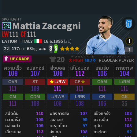
SPOTLIGHT
Mattia Zaccagni
LW
111
CF
111
LATIUM
ITALY
16.6.1995
(31)
22
177
cm
63
kg
ผอม
3
5
WORKRATE
REPUTATION
20
UPGRADE
HIGH
MID
REGULAR PLAYER
ความเร็ว
จบสกอร์
ส่งบอล
เลี้ยงบอล
เกมรับ
กายภาพ
109
107
108
112
106
104
OVR
ST
L/RW
CF
CAM
L/RM
111
109
111
111
111
111
CM
CDM
L/RWB
L/RB
CB
GK
111
108
108
108
106
36
สปีดต้น
พลังการยิง
แข็งแกร่ง
110
107
103
ความเร็ว
วอลเลย์
ความอึด
109
99
112
คล่องตัว
เตะลูกโทษ
ดุดัน
109
97
103
เลี้ยงบอล
ส่งไกล
กระโดด
113
108
92