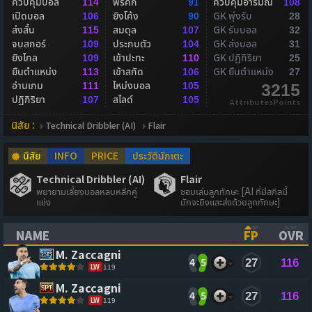
ควบคุมบอล
ฟรีคิก
ควบคุมอารมณ์
114
91
108
เปิดบอล
ยิงโค้ง
GK พุ่งรับ
106
90
28
ส่งสั้น
สมดุล
GK รับบอล
115
107
32
จบสกอร์
ประกบตัว
GK ส่งบอล
109
104
31
ยิงไกล
เข้าปะทะ
GK ปฏิกิริยา
109
110
25
ยืนตำแหน่ง
เข้าสกัด
GK ยืนตำแหน่ง
113
106
27
อ่านเกม
โหม่งบอล
111
105
3215
ปฏิกิริยา
สไลด์
107
105
AttributesPoints
นิสัย :
Technical Dribbler (AI)
Flair
นิสัย
INFO
PRICE
ประวัตินักเตะ
Technical Dribbler (AI)
Flair
พยายามเลี้ยงบอลหลบหลีกคู่
ชอบเล่นลูกทักษะ [AI ที่มีสกิลนี้
แข่ง
มักจะยิงและส่งด้วยลูกทักษะ]
NAME
FP
OVR
(CLICK TO SORT ASCENDING)
(CLICK TO
(CL
M. Zaccagni
4
5
27
116
LW
119
M. Zaccagni
4
5
27
116
LW
119