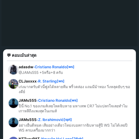
💬 คอมเม้นล่าสุด
adasdw
Cristiano Ronaldo
[ws]
»
@JAMs555 +5หรือ+8 ครับ
CLJaxxxx
R. Sterling
[ws]
»
เก่งมากครับตัวนี้ฟูลได้หลายทีม พริ้วคล่อง แถมมีม้าทอง วิ่งหลุดยับๆ ขอ
งดีย์
JAMs555
Cristiano Ronaldo
[ws]
»
ปีนี้ No.1 ของเกมส์เลยโหดฉิบหาย มหาเทพ CR7 ไม่แปลกใจเลยทำไม
เกาหลีถึงแพงสุดในเกมส์
JAMs555
Z. Ibrahimović
[spt]
»
อย่างอื่นดีหมด เสียอย่างเดียวโหม่งบอลกากฉิบหายสู้ปี WS ไม่ได้เลยปี 
WS ครบเครื่องมากกว่า
NTTyeuPAT
Nguyễn Hai Long
[26vb]
»