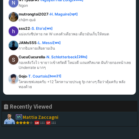
Ngon
mutrongtoi2027
H. Maguire
[spt]
»
chậm quá
sss22
S. Eto'o
[ws]
»
แม่งเก่งชิปหาย กด W แทงตัวเดียวพอ เดี๋ยวมันเก็บให้หมด
JAMs555
L. Messi
[ws]
»
กากฉิบหายเสียดายเงิน
CucuCucurella
N. Schlotterbeck
[26ts]
»
กองหลังวิ่งไว ขายาวเข้าสกัดดี โหม่งดี แถมสกิลแรด ฝันร้ายกองหน้าเลย 
Underrate มากๆ
Gojo
T. Courtois
[boe21]
»
โครตเซฟเลยครับ +12 ใครหานายประตู fp กลางๆ ถือว่าคุ้มครับ พลัง
ทองด้วย
Recently Viewed
Mattia Zaccagni
111
111
LW
CF