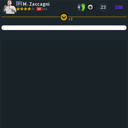
M. Zaccagni
4
5
23
108
LW
111
+7