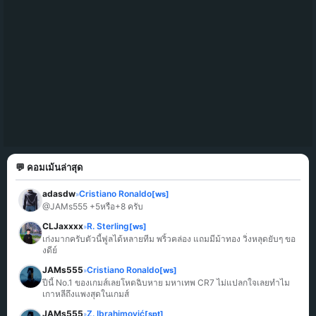
💬 คอมเม้นล่าสุด
adasdw
Cristiano Ronaldo
[ws]
»
@JAMs555 +5หรือ+8 ครับ
CLJaxxxx
R. Sterling
[ws]
»
เก่งมากครับตัวนี้ฟูลได้หลายทีม พริ้วคล่อง แถมมีม้าทอง วิ่งหลุดยับๆ ขอ
งดีย์
JAMs555
Cristiano Ronaldo
[ws]
»
ปีนี้ No.1 ของเกมส์เลยโหดฉิบหาย มหาเทพ CR7 ไม่แปลกใจเลยทำไม
เกาหลีถึงแพงสุดในเกมส์
JAMs555
Z. Ibrahimović
[spt]
»