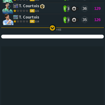
T. Courtois
5
3
36
129
GK
121
T. Courtois
5
3
35
126
GK
118
+45