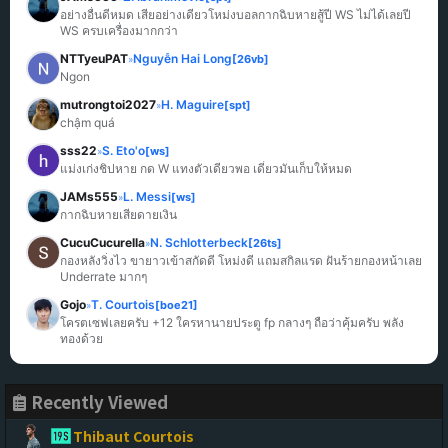
อย่างอื่นดีหมด เสียอย่างเดียวโหม่งบอลกากฉิบหายสู้ปี WS ไม่ได้เลยปี 
WS ครบเครื่องมากกว่า
NTTyeuPAT
Nguyễn Hai Long
[26vb]
»
Ngon
mutrongtoi2027
H. Maguire
[spt]
»
chậm quá
sss22
S. Eto'o
[ws]
»
แม่งเก่งชิปหาย กด W แทงตัวเดียวพอ เดี๋ยวมันเก็บให้หมด
JAMs555
L. Messi
[ws]
»
กากฉิบหายเสียดายเงิน
CucuCucurella
N. Schlotterbeck
[26ts]
»
กองหลังวิ่งไว ขายาวเข้าสกัดดี โหม่งดี แถมสกิลแรด ฝันร้ายกองหน้าเลย 
Underrate มากๆ
Gojo
T. Courtois
[boe21]
»
โครตเซฟเลยครับ +12 ใครหานายประตู fp กลางๆ ถือว่าคุ้มครับ พลัง
ทองด้วย
Recently Viewed
Thibaut Courtois