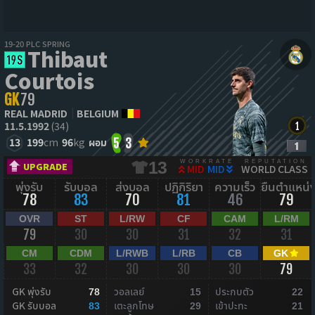
19-20 PLC SPRING
Thibaut
Courtois
GK
79
REAL MADRID
BELGIUM
11.5.1992
(34)
13
199
cm
96
kg
ผอม
5
3
WORKRATE
REPUTATION
13
UPGRADE
MID
MID
WORLD CLASS
พุ่งรับ
รับบอล
ส่งบอล
ปฏิกิริยา
ความเร็ว
ยืนตำแหน่
78
83
70
81
46
79
OVR
ST
L/RW
CF
CAM
L/RM
79
30
30
31
32
31
CM
CDM
L/RWB
L/RB
CB
GK
33
32
30
30
30
79
GK พุ่งรับ
วอลเลย์
ประกบตัว
78
15
22
GK รับบอล
เตะลูกโทษ
เข้าปะทะ
83
29
21