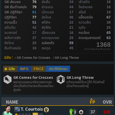
GK ส่งบอล
ส่งสั้น
เข้าสกัด
70
34
18
GK ยืนตำแหน่ง
อ่านเกม
โหม่งบอล
79
44
16
GK ปฏิกิริยา
เปิดบอล
สไลด์
81
17
19
ปฏิกิริยา
ส่งไกล
แข็งแกร่ง
77
36
67
ความเร็ว
ฟรีคิก
ความอึด
51
22
38
สปีดต้น
ยิงโค้ง
ดุดัน
42
21
25
จบสกอร์
เลี้ยงบอล
กระโดด
17
16
65
พลังการยิง
ควบคุมบอล
ควบคุมอารมณ์
37
25
63
ยิงไกล
คล่องตัว
20
59
1368
ยืนตำแหน่ง
สมดุล
16
45
AttributesPoints
นิสัย :
GK Comes for Crosses
GK Long Throw
นิสัย
INFO
PRICE
ประวัตินักเตะ
GK Comes for Crosses
GK Long Throw
พยายามออกมาตัดบอลจากลูก
ขว้างบอลได้ไกล [AI ที่มีสกิลนี้
เปิดเมื่อคิดว่าอาจจะถึงบอลก่อน
มักขว้างบอลไกล]
คู่แข่ง
NAME
FP
OVR
(CLICK TO SORT ASCENDING)
(CLICK TO
(CL
T. Courtois
5
3
37
130
GK
122