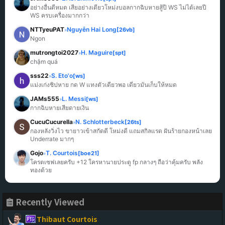
อย่างอื่นดีหมด เสียอย่างเดียวโหม่งบอลกากฉิบหายสู้ปี WS ไม่ได้เลยปี 
WS ครบเครื่องมากกว่า
NTTyeuPAT
Nguyễn Hai Long
[26vb]
»
Ngon
mutrongtoi2027
H. Maguire
[spt]
»
chậm quá
sss22
S. Eto'o
[ws]
»
แม่งเก่งชิปหาย กด W แทงตัวเดียวพอ เดี๋ยวมันเก็บให้หมด
JAMs555
L. Messi
[ws]
»
กากฉิบหายเสียดายเงิน
CucuCucurella
N. Schlotterbeck
[26ts]
»
กองหลังวิ่งไว ขายาวเข้าสกัดดี โหม่งดี แถมสกิลแรด ฝันร้ายกองหน้าเลย 
Underrate มากๆ
Gojo
T. Courtois
[boe21]
»
โครตเซฟเลยครับ +12 ใครหานายประตู fp กลางๆ ถือว่าคุ้มครับ พลัง
ทองด้วย
Recently Viewed
Thibaut Courtois