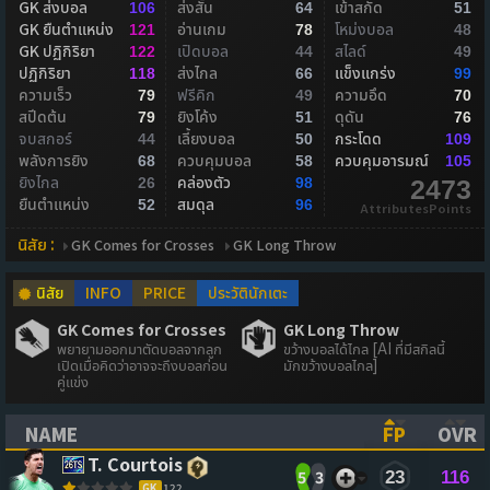
GK ส่งบอล
ส่งสั้น
เข้าสกัด
106
64
51
GK ยืนตำแหน่ง
อ่านเกม
โหม่งบอล
121
78
48
GK ปฏิกิริยา
เปิดบอล
สไลด์
122
44
49
ปฏิกิริยา
ส่งไกล
แข็งแกร่ง
118
66
99
ความเร็ว
ฟรีคิก
ความอึด
79
49
70
สปีดต้น
ยิงโค้ง
ดุดัน
79
51
76
จบสกอร์
เลี้ยงบอล
กระโดด
44
50
109
พลังการยิง
ควบคุมบอล
ควบคุมอารมณ์
68
58
105
ยิงไกล
คล่องตัว
26
98
2473
ยืนตำแหน่ง
สมดุล
52
96
AttributesPoints
นิสัย :
GK Comes for Crosses
GK Long Throw
นิสัย
INFO
PRICE
ประวัตินักเตะ
GK Comes for Crosses
GK Long Throw
พยายามออกมาตัดบอลจากลูก
ขว้างบอลได้ไกล [AI ที่มีสกิลนี้
เปิดเมื่อคิดว่าอาจจะถึงบอลก่อน
มักขว้างบอลไกล]
คู่แข่ง
NAME
FP
OVR
(CLICK TO SORT ASCENDING)
(CLICK TO
(CL
T. Courtois
5
3
23
116
GK
122