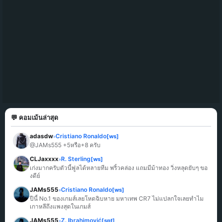
💬 คอมเม้นล่าสุด
adasdw
Cristiano Ronaldo
[ws]
»
@JAMs555 +5หรือ+8 ครับ
CLJaxxxx
R. Sterling
[ws]
»
เก่งมากครับตัวนี้ฟูลได้หลายทีม พริ้วคล่อง แถมมีม้าทอง วิ่งหลุดยับๆ ขอ
งดีย์
JAMs555
Cristiano Ronaldo
[ws]
»
ปีนี้ No.1 ของเกมส์เลยโหดฉิบหาย มหาเทพ CR7 ไม่แปลกใจเลยทำไม
เกาหลีถึงแพงสุดในเกมส์
JAMs555
Z. Ibrahimović
[spt]
»