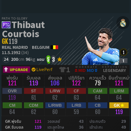
PATH TO GLORY
Thibaut
Courtois
GK
119
REAL MADRID
BELGIUM
11.5.1992
(34)
24
200
cm
96
kg
ผอม
5
3
WORKRATE
REPUTATION
1
LivePerf
UPGRADE
MID
MID
LEGENDARY
พุ่งรับ
รับบอล
ส่งบอล
ปฏิกิริยา
ความเร็ว
ยืนตำแหน่
121
119
106
122
79
121
OVR
ST
L/RW
CF
CAM
L/RM
119
61
62
63
64
64
CM
CDM
L/RWB
L/RB
CB
GK
64
62
60
59
60
119
GK พุ่งรับ
วอลเลย์
ประกบตัว
121
43
29
GK รับบอล
เตะลูกโทษ
เข้าปะทะ
119
36
49