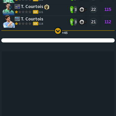
T. Courtois
5
3
22
115
GK
121
T. Courtois
5
3
21
112
GK
118
+45