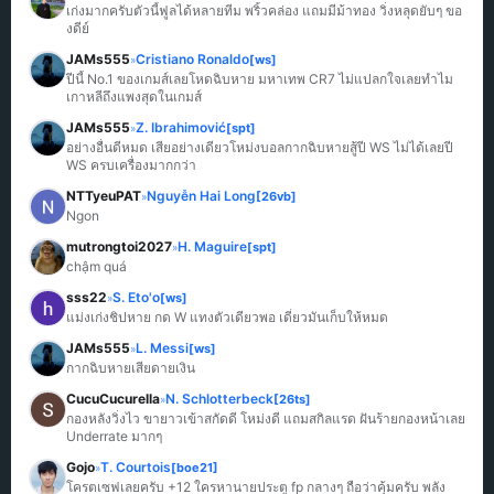
เก่งมากครับตัวนี้ฟูลได้หลายทีม พริ้วคล่อง แถมมีม้าทอง วิ่งหลุดยับๆ ขอ
งดีย์
JAMs555
Cristiano Ronaldo
[ws]
»
ปีนี้ No.1 ของเกมส์เลยโหดฉิบหาย มหาเทพ CR7 ไม่แปลกใจเลยทำไม
เกาหลีถึงแพงสุดในเกมส์
JAMs555
Z. Ibrahimović
[spt]
»
อย่างอื่นดีหมด เสียอย่างเดียวโหม่งบอลกากฉิบหายสู้ปี WS ไม่ได้เลยปี 
WS ครบเครื่องมากกว่า
NTTyeuPAT
Nguyễn Hai Long
[26vb]
»
Ngon
mutrongtoi2027
H. Maguire
[spt]
»
chậm quá
sss22
S. Eto'o
[ws]
»
แม่งเก่งชิปหาย กด W แทงตัวเดียวพอ เดี๋ยวมันเก็บให้หมด
JAMs555
L. Messi
[ws]
»
กากฉิบหายเสียดายเงิน
CucuCucurella
N. Schlotterbeck
[26ts]
»
กองหลังวิ่งไว ขายาวเข้าสกัดดี โหม่งดี แถมสกิลแรด ฝันร้ายกองหน้าเลย 
Underrate มากๆ
Gojo
T. Courtois
[boe21]
»
โครตเซฟเลยครับ +12 ใครหานายประตู fp กลางๆ ถือว่าคุ้มครับ พลัง