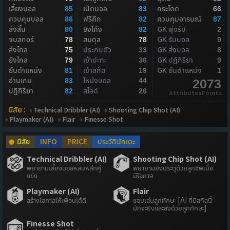
เลี้ยงบอล
เปิดบอล
กระโดด
85
83
66
ควบคุมบอล
ฟรีคิก
ควบคุมอารมณ์
86
82
87
ส่งสั้น
ยิงโค้ง
GK พุ่งรับ
80
82
2
จบสกอร์
สมดุล
GK รับบอล
78
78
9
ส่งไกล
ประกบตัว
GK ส่งบอล
75
33
8
ยิงไกล
เข้าปะทะ
GK ปฏิกิริยา
79
36
9
ยืนตำแหน่ง
เข้าสกัด
GK ยืนตำแหน่ง
81
19
1
อ่านเกม
โหม่งบอล
83
44
2073
ปฏิกิริยา
สไลด์
82
26
AttributesPoints
นิสัย :
Technical Dribbler (AI)
Shooting Chip Shot (AI)
Playmaker (AI)
Flair
Finesse Shot
นิสัย
INFO
PRICE
ประวัตินักเตะ
Technical Dribbler (AI)
Shooting Chip Shot (AI)
พยายามเลี้ยงบอลหลบหลีกคู่
พยายามยิงประตูด้วยลูกชิพเมื่อ
แข่ง
มีโอกาส
Playmaker (AI)
Flair
สร้างโอกาสให้เพื่อนได้ดี
ชอบเล่นลูกทักษะ [AI ที่มีสกิลนี้
มักจะยิงและส่งด้วยลูกทักษะ]
Finesse Shot