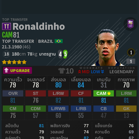
TOP TRANSFER
Ronaldinho
CAM
81
TOP TRANSFER
BRAZIL
21.3.1980
(46)
18
180
cm
78
kg
มาตรฐาน
4
5
WORKRATE
REPUTATION
10
UPGRADE
MID
LOW
LEGENDARY
ความเร็ว
จบสกอร์
ส่งบอล
เลี้ยงบอล
เกมรับ
กายภาพ
79
78
80
84
31
70
OVR
ST
L/RW
CF
CAM
L/RM
81
76
82
81
81
81
CM
CDM
L/RWB
L/RB
CB
GK
75
57
60
55
47
13
สปีดต้น
พลังการยิง
แข็งแกร่ง
81
77
76
ความเร็ว
วอลเลย์
ความอึด
79
74
69
คล่องตัว
เตะลูกโทษ
ดุดัน
79
82
62