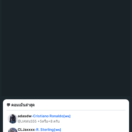
💬 คอมเม้นล่าสุด
adasdw
Cristiano Ronaldo
[ws]
»
@JAMs555 +5หรือ+8 ครับ
CLJaxxxx
R. Sterling
[ws]
»