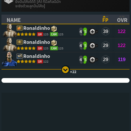
ยิงปั่นโค้งได้ดี [AI ที่มีสกิลนี้มัก
จะยิงด้วยลูกปั่นโค้ง]
NAME
FP
OVR
(CLICK TO SORT ASCENDING)
(CLICK TO
(CL
Ronaldinho
4
5
39
122
LW
125
CAM
125
Ronaldinho
4
5
29
122
LW
125
CAM
125
Ronaldinho
4
5
29
119
LW
122
+22