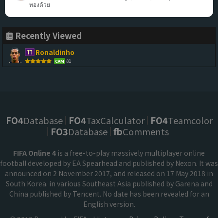
ทองด้วย
Recently Viewed
Ronaldinho
81
CAM
FO4
Database
FO4
TaxCalculator
FO4
Teamcolor
FO3
Database
fb
Comments
FIFA Online 4
is a free-to-play massively multiplayer online
football developed by EA Spearhead and published by Nexon. It was
announced on 2 November 2017, and released on 17 May 2018 in
South Korea. in various Southeast Asia published by Garena and
China published by Tencent. No date has been revealed for an
English version.