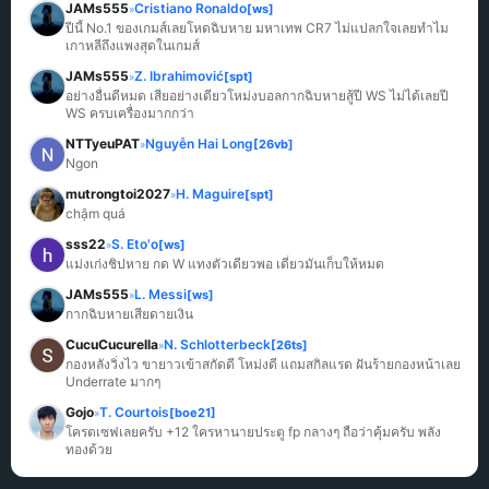
JAMs555
Cristiano Ronaldo
[ws]
»
ปีนี้ No.1 ของเกมส์เลยโหดฉิบหาย มหาเทพ CR7 ไม่แปลกใจเลยทำไม
เกาหลีถึงแพงสุดในเกมส์
JAMs555
Z. Ibrahimović
[spt]
»
อย่างอื่นดีหมด เสียอย่างเดียวโหม่งบอลกากฉิบหายสู้ปี WS ไม่ได้เลยปี 
WS ครบเครื่องมากกว่า
NTTyeuPAT
Nguyễn Hai Long
[26vb]
»
Ngon
mutrongtoi2027
H. Maguire
[spt]
»
chậm quá
sss22
S. Eto'o
[ws]
»
แม่งเก่งชิปหาย กด W แทงตัวเดียวพอ เดี๋ยวมันเก็บให้หมด
JAMs555
L. Messi
[ws]
»
กากฉิบหายเสียดายเงิน
CucuCucurella
N. Schlotterbeck
[26ts]
»
กองหลังวิ่งไว ขายาวเข้าสกัดดี โหม่งดี แถมสกิลแรด ฝันร้ายกองหน้าเลย 
Underrate มากๆ
Gojo
T. Courtois
[boe21]
»
โครตเซฟเลยครับ +12 ใครหานายประตู fp กลางๆ ถือว่าคุ้มครับ พลัง
ทองด้วย