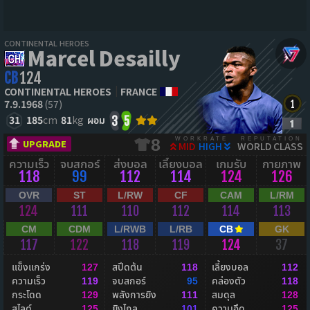
CONTINENTAL HEROES
Marcel Desailly
CB
124
CONTINENTAL HEROES
FRANCE
7.9.1968
(57)
31
185
cm
81
kg
ผอม
3
5
WORKRATE
REPUTATION
8
UPGRADE
MID
HIGH
WORLD CLASS
ความเร็ว
จบสกอร์
ส่งบอล
เลี้ยงบอล
เกมรับ
กายภาพ
118
99
112
114
124
126
OVR
ST
L/RW
CF
CAM
L/RM
124
111
110
112
114
113
CM
CDM
L/RWB
L/RB
CB
GK
117
122
118
119
124
37
แข็งแกร่ง
สปีดต้น
เลี้ยงบอล
127
118
112
ความเร็ว
จบสกอร์
คล่องตัว
119
95
118
กระโดด
พลังการยิง
สมดุล
129
111
128
สไลด์
ยิงไกล
ความอึด
125
101
125