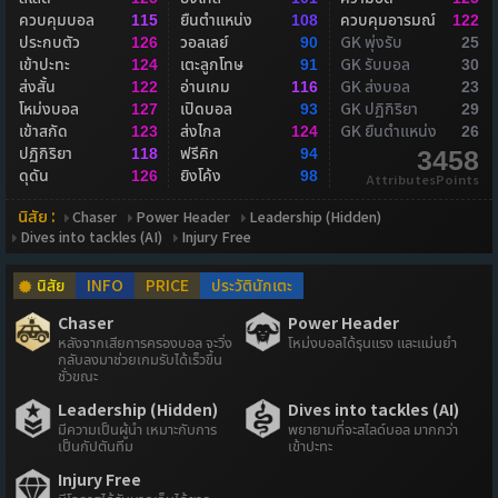
ควบคุมบอล
ยืนตำแหน่ง
ควบคุมอารมณ์
115
108
122
ประกบตัว
วอลเลย์
GK พุ่งรับ
126
90
25
เข้าปะทะ
เตะลูกโทษ
GK รับบอล
124
91
30
ส่งสั้น
อ่านเกม
GK ส่งบอล
122
116
23
โหม่งบอล
เปิดบอล
GK ปฏิกิริยา
127
93
29
เข้าสกัด
ส่งไกล
GK ยืนตำแหน่ง
123
124
26
ปฏิกิริยา
ฟรีคิก
118
94
3458
ดุดัน
ยิงโค้ง
126
98
AttributesPoints
นิสัย :
Chaser
Power Header
Leadership (Hidden)
Dives into tackles (AI)
Injury Free
นิสัย
INFO
PRICE
ประวัตินักเตะ
Chaser
Power Header
หลังจากเสียการครองบอล จะวิ่ง
โหม่งบอลได้รุนแรง และแม่นยำ
กลับลงมาช่วยเกมรับได้เร็วขึ้น
ชั่วขณะ
Leadership (Hidden)
Dives into tackles (AI)
มีความเป็นผู้นำ เหมาะกับการ
พยายามที่จะสไลด์บอล มากกว่า
เป็นกัปตันทีม
เข้าปะทะ
Injury Free