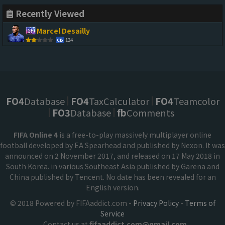
Recently Viewed
Marcel Desailly
124
CB
FO4
Database
FO4
TaxCalculator
FO4
Teamcolor
FO3
Database
fb
Comments
FIFA Online 4
is a free-to-play massively multiplayer online
football developed by EA Spearhead and published by Nexon. It was
announced on 2 November 2017, and released on 17 May 2018 in
South Korea. in various Southeast Asia published by Garena and
China published by Tencent. No date has been revealed for an
English version.
© 2018 Powered by FIFAaddict.com -
Privacy Policy
-
Terms of
Service
Contact us at
fifaaddict.com@gmail.com