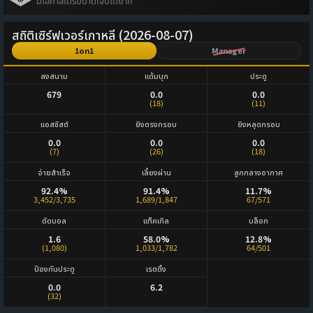
มีโอกาสได้รับบาดเจ็บได้ยาก
สถิติเซิร์ฟเวอร์เกาหลี (2026-08-07)
1on1
Manager
ลงสนาม
แต้มบุก
ประตู
679
0.0
0.0
(18)
(11)
แอสซิสต์
ยิงตรงกรอบ
ยิงหลุดกรอบ
0.0
0.0
0.0
(7)
(26)
(18)
จ่ายสำเร็จ
เลี้ยงผ่าน
ลูกกลางอากาศ
92.4%
91.4%
11.7%
3,452/3,735
1,689/1,847
67/571
ตัดบอล
แท็คเกิล
บล็อก
1.6
58.0%
12.8%
(1,080)
1,033/1,782
64/501
ป้องกันประตู
เรตติ้ง
0.0
6.2
(32)