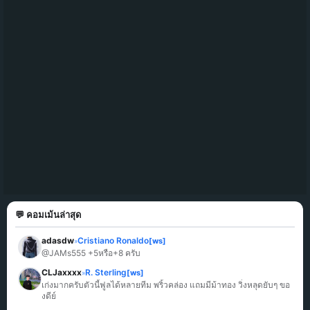
💬 คอมเม้นล่าสุด
adasdw
Cristiano Ronaldo
[ws]
»
@JAMs555 +5หรือ+8 ครับ
CLJaxxxx
R. Sterling
[ws]
»
เก่งมากครับตัวนี้ฟูลได้หลายทีม พริ้วคล่อง แถมมีม้าทอง วิ่งหลุดยับๆ ขอ
งดีย์