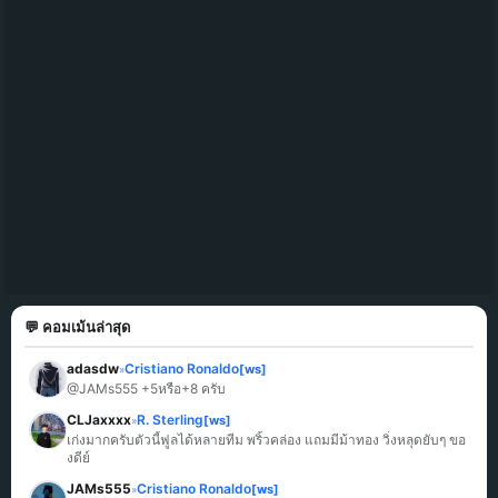
💬 คอมเม้นล่าสุด
adasdw
Cristiano Ronaldo
[ws]
»
@JAMs555 +5หรือ+8 ครับ
CLJaxxxx
R. Sterling
[ws]
»
เก่งมากครับตัวนี้ฟูลได้หลายทีม พริ้วคล่อง แถมมีม้าทอง วิ่งหลุดยับๆ ขอ
งดีย์
JAMs555
Cristiano Ronaldo
[ws]
»