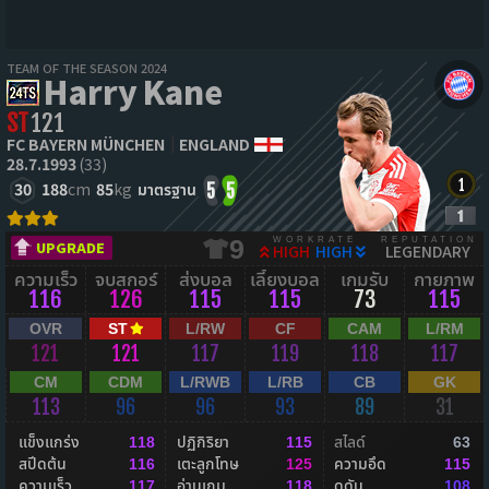
TEAM OF THE SEASON 2024
Harry Kane
ST
121
FC BAYERN MÜNCHEN
ENGLAND
28.7.1993
(33)
30
188
cm
85
kg
มาตรฐาน
5
5
WORKRATE
REPUTATION
9
UPGRADE
HIGH
HIGH
LEGENDARY
ความเร็ว
จบสกอร์
ส่งบอล
เลี้ยงบอล
เกมรับ
กายภาพ
116
126
115
115
73
115
OVR
ST
L/RW
CF
CAM
L/RM
121
121
117
119
118
117
CM
CDM
L/RWB
L/RB
CB
GK
113
96
96
93
89
31
แข็งแกร่ง
ปฏิกิริยา
สไลด์
118
115
63
สปีดต้น
เตะลูกโทษ
ความอึด
116
125
115
ความเร็ว
อ่านเกม
ดุดัน
117
118
108