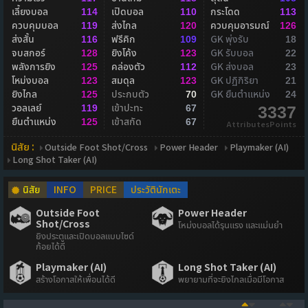
เลี้ยงบอล
เปิดบอล
กระโดด
114
110
113
ควบคุมบอล
ส่งไกล
ควบคุมอารมณ์
119
120
126
ส่งสั้น
ฟรีคิก
GK พุ่งรับ
116
109
18
จบสกอร์
ยิงโค้ง
GK รับบอล
128
123
22
พลังการยิง
คล่องตัว
GK ส่งบอล
125
112
23
โหม่งบอล
สมดุล
GK ปฏิกิริยา
123
123
21
ยิงไกล
ประกบตัว
GK ยืนตำแหน่ง
125
70
24
วอลเลย์
เข้าปะทะ
119
67
3337
ยืนตำแหน่ง
เข้าสกัด
125
67
AttributesPoints
นิสัย :
Outside Foot Shot/Cross
Power Header
Playmaker (AI)
Long Shot Taker (AI)
นิสัย
INFO
PRICE
ประวัตินักเตะ
Outside Foot
Power Header
Shot/Cross
โหม่งบอลได้รุนแรง และแม่นยำ
ยิงประตูและเปิดบอลแบบไซด์
ก้อยได้ดี
Playmaker (AI)
Long Shot Taker (AI)
สร้างโอกาสให้เพื่อนได้ดี
พยายามที่จะยิงไกลเมื่อมีโอกาส