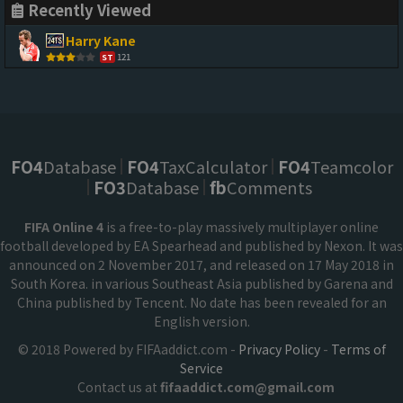
Recently Viewed
Harry Kane
121
ST
FO4
Database
FO4
TaxCalculator
FO4
Teamcolor
FO3
Database
fb
Comments
FIFA Online 4
is a free-to-play massively multiplayer online
football developed by EA Spearhead and published by Nexon. It was
announced on 2 November 2017, and released on 17 May 2018 in
South Korea. in various Southeast Asia published by Garena and
China published by Tencent. No date has been revealed for an
English version.
© 2018 Powered by FIFAaddict.com -
Privacy Policy
-
Terms of
Service
Contact us at
fifaaddict.com@gmail.com