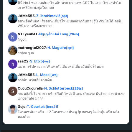
ปีนี้ No.1 ของเกมส์เลยโหดฉิบหาย มหาเทพ CR7 ไม่แปลกใจเลยทำไม
เกาหลีถึงแพงสุดในเกมส์
JAMs555
Z. Ibrahimović
[spt]
»
อย่างอื่นดีหมด เสียอย่างเดียวโหม่งบอลกากฉิบหายสู้ปี WS ไม่ได้เลยปี 
WS ครบเครื่องมากกว่า
NTTyeuPAT
Nguyễn Hai Long
[26vb]
»
Ngon
mutrongtoi2027
H. Maguire
[spt]
»
chậm quá
sss22
S. Eto'o
[ws]
»
แม่งเก่งชิปหาย กด W แทงตัวเดียวพอ เดี๋ยวมันเก็บให้หมด
JAMs555
L. Messi
[ws]
»
กากฉิบหายเสียดายเงิน
CucuCucurella
N. Schlotterbeck
[26ts]
»
กองหลังวิ่งไว ขายาวเข้าสกัดดี โหม่งดี แถมสกิลแรด ฝันร้ายกองหน้าเลย 
Underrate มากๆ
Gojo
T. Courtois
[boe21]
»
โครตเซฟเลยครับ +12 ใครหานายประตู fp กลางๆ ถือว่าคุ้มครับ พลัง
ทองด้วย