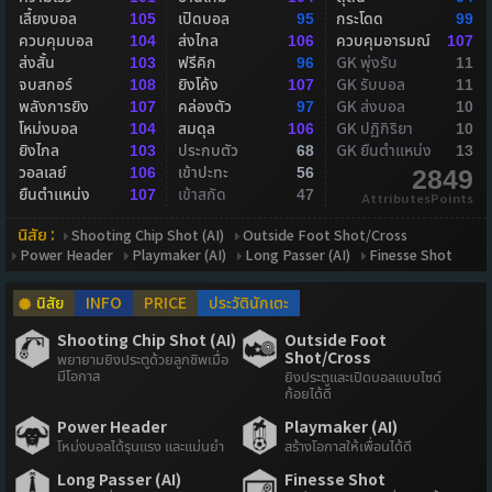
เลี้ยงบอล
เปิดบอล
กระโดด
105
95
99
ควบคุมบอล
ส่งไกล
ควบคุมอารมณ์
104
106
107
ส่งสั้น
ฟรีคิก
GK พุ่งรับ
103
96
11
จบสกอร์
ยิงโค้ง
GK รับบอล
108
107
11
พลังการยิง
คล่องตัว
GK ส่งบอล
107
97
10
โหม่งบอล
สมดุล
GK ปฏิกิริยา
104
106
10
ยิงไกล
ประกบตัว
GK ยืนตำแหน่ง
103
68
13
วอลเลย์
เข้าปะทะ
106
56
2849
ยืนตำแหน่ง
เข้าสกัด
107
47
AttributesPoints
นิสัย :
Shooting Chip Shot (AI)
Outside Foot Shot/Cross
Power Header
Playmaker (AI)
Long Passer (AI)
Finesse Shot
นิสัย
INFO
PRICE
ประวัตินักเตะ
Shooting Chip Shot (AI)
Outside Foot
Shot/Cross
พยายามยิงประตูด้วยลูกชิพเมื่อ
มีโอกาส
ยิงประตูและเปิดบอลแบบไซด์
ก้อยได้ดี
Power Header
Playmaker (AI)
โหม่งบอลได้รุนแรง และแม่นยำ
สร้างโอกาสให้เพื่อนได้ดี
Long Passer (AI)
Finesse Shot