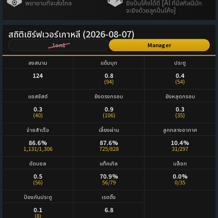
พยายามที่จะส่งไกล
ยิงปั่นโค้งได้ดี [AI ที่มีสกิลนี้มัก
จะยิงด้วยลูกปั่นโค้ง]
สถิติเซิร์ฟเวอร์เกาหลี (2026-08-07)
1on1
Manager
ลงสนาม
แต้มบุก
ประตู
124
0.8
0.4
(94)
(54)
แอสซิสต์
ยิงตรงกรอบ
ยิงหลุดกรอบ
0.3
0.9
0.3
(40)
(106)
(35)
จ่ายสำเร็จ
เลี้ยงผ่าน
ลูกกลางอากาศ
86.6%
87.6%
10.4%
1,131/1,306
725/828
31/297
ตัดบอล
แท็คเกิล
บล็อก
0.5
70.9%
0.0%
(56)
56/79
0/35
ป้องกันประตู
เรตติ้ง
0.1
6.8
(8)