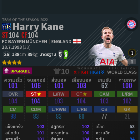
TEAM OF THE SEASON 2022
Harry Kane
ST
104
CF
104
FC BAYERN MÜNCHEN
ENGLAND
28.7.1993
(33)
26
188
cm
89
kg
มาตรฐาน
5
5
WORKRATE
REPUTATION
10
UPGRADE
HIGH
HIGH
WORLD CLASS
ความเร็ว
จบสกอร์
ส่งบอล
เลี้ยงบอล
เกมรับ
กายภาพ
101
106
101
103
62
100
OVR
ST
L/RW
CF
CAM
L/RM
104
104
103
104
103
102
CM
CDM
L/RWB
L/RB
CB
GK
98
83
83
80
77
21
แข็งแกร่ง
ปฏิกิริยา
สไลด์
103
102
53
สปีดต้น
เตะลูกโทษ
ความอึด
101
106
99
ความเร็ว
อ่านเกม
ดุดัน
101
104
94