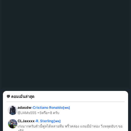
💬 คอมเม้นล่าสุด
adasdw
Cristiano Ronaldo
[ws]
»
@JAMs555 +5หรือ+8 ครับ
CLJaxxxx
R. Sterling
[ws]
»
เก่งมากครับตัวนี้ฟูลได้หลายทีม พริ้วคล่อง แถมมีม้าทอง วิ่งหลุดยับๆ ขอ
งดีย์