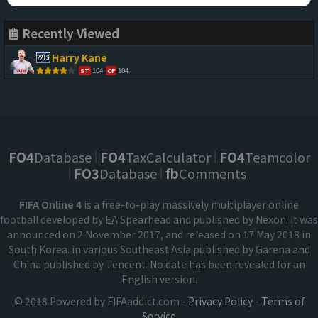
Recently Viewed
Harry Kane
104
104
ST
CF
FO4
Database
FO4
TaxCalculator
FO4
Teamcolor
FO3
Database
fb
Comments
FIFA Online 4
is a free-to-play massively multiplayer online
football developed by EA Spearhead and published by Nexon. It was
announced on 2 November 2017, and released on 17 May 2018 in
South Korea. in various Southeast Asia published by Garena and
China published by Tencent. No date has been revealed for an
English version.
© 2018 Powered by FIFAaddict.com -
Privacy Policy
-
Terms of
Service