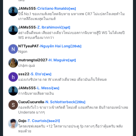
JAMs555
Cristiano Ronaldo
[ws]
»
ปีนี้ No.1 ของเกมส์เลยโหดฉิบหาย มหาเทพ CR7 ไม่แปลกใจเลยทำไม
เกาหลีถึงแพงสุดในเกมส์
JAMs555
Z. Ibrahimović
[spt]
»
อย่างอื่นดีหมด เสียอย่างเดียวโหม่งบอลกากฉิบหายสู้ปี WS ไม่ได้เลยปี 
WS ครบเครื่องมากกว่า
NTTyeuPAT
Nguyễn Hai Long
[26vb]
»
Ngon
mutrongtoi2027
H. Maguire
[spt]
»
chậm quá
sss22
S. Eto'o
[ws]
»
แม่งเก่งชิปหาย กด W แทงตัวเดียวพอ เดี๋ยวมันเก็บให้หมด
JAMs555
L. Messi
[ws]
»
กากฉิบหายเสียดายเงิน
CucuCucurella
N. Schlotterbeck
[26ts]
»
กองหลังวิ่งไว ขายาวเข้าสกัดดี โหม่งดี แถมสกิลแรด ฝันร้ายกองหน้าเลย 
Underrate มากๆ
Gojo
T. Courtois
[boe21]
»
โครตเซฟเลยครับ +12 ใครหานายประตู fp กลางๆ ถือว่าคุ้มครับ พลัง
ทองด้วย