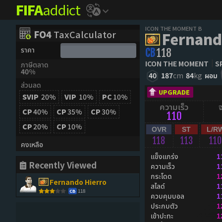
FIFA
addict
ICON THE MOMENT B
FO4
TaxCalculator
Fernand
ราคา
CB
118
ICON THE MOMENT
S
ภาษีตลาด
40%
40
187
cm
84
kg
ผอม
ส่วนลด
UPGRADE
SVIP
20%
VIP
10%
PC
10%
ความเร็ว
CP
40%
CP
35%
CP
30%
110
CP
20%
CP
10%
OVR
ST
L/R
118
113
110
คงเหลือ
แข็งแกร่ง
1
Recently Viewed
ความเร็ว
1
กระโดด
1
Fernando Hierro
สไลด์
1
118
CB
ควบคุมบอล
1
ประกบตัว
1
เข้าปะทะ
1