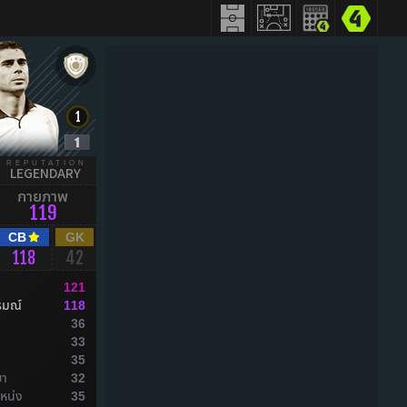
REPUTATION
LEGENDARY
กายภาพ
119
CB
GK
118
42
121
รมณ์
118
36
ล
33
ล
35
ยา
32
หน่ง
35