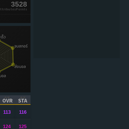
3528
ttributesPoints
OVR
STA
ICK TO SORT ASCENDING)
(CLICK TO SORT ASCENDING)
(CLICK TO SORT ASCENDING)
113
116
124
125