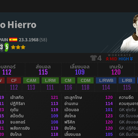
o Hierro
PAIN
23.3.1968
(58)
3
5
WORKRATE
4
MID
HIGH
จบสกอร์
ส่งบอล
เลี้ยงบอล
เกมรับ
112
115
109
120
W
CF
CAM
L/RM
CM
CDM
L/RWB
L/RB
112
113
111
116
118
114
115
เข้าสกัด
เตะลูกโทษ
ความอึด
19
121
120
ปฏิกิริยา
อ่านเกม
ควบคุมอา
11
113
114
ดุดัน
เปิดบอล
GK พุ่งรับ
23
119
101
สปีดต้น
ส่งไกล
GK รับบอ
15
109
123
จบสกอร์
ฟรีคิก
GK ส่งบอ
13
108
120
พลังการยิง
ยิงโค้ง
GK ปฏิกิริ
21
119
120
ยิงไกล
เลี้ยงบอล
GK ยืนตำแ
20
118
105