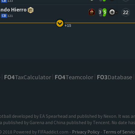
CB
133
ndo Hierro
3
5
22
CB
121
+15
e
FO4
TaxCalculator
FO4
Teamcolor
FO3
Database
football developed by EA Spearhead and published by Nexon. It was
ia published by Garena and China published by Tencent. No date has 
© 2018 Powered by FIFAaddict.com -
Privacy Policy
-
Terms of Servic