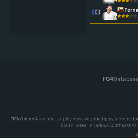
Ferna
CB
FO4
Databas
FIFA Online 4
is a free-to-play massively multiplayer online 
South Korea. in various Southeast As