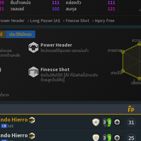
ยืนตำแหน่ง
คล่องตัว
20
111
111
วอลเลย์
สมดุล
21
102
121
A
Power Header
Long Passer (AI)
Finesse Shot
Injury Free
CE
ประวัตินักเตะ
Power Header
แย่งบอล
โหม่งบอลได้รุนแรง และแม่นยำ
จากด้านหลัง
)
Finesse Shot
ยิงปั่นโค้งได้ดี [AI ที่มีสกิลนี้มักจะยิง
ด้วยลูกปั่นโค้ง]
ได้ยาก
FP
ASCENDING)
TO SORT ASCENDING)
(CL
ndo Hierro
3
5
31
CB
122
ndo Hierro
3
5
25