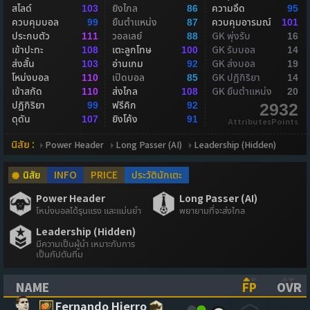
สไลด์
ยิงไกล
ความอึด
103
86
95
ควบคุมบอล
ยืนตำแหน่ง
ควบคุมอารมณ์
99
87
101
ประกบตัว
วอลเลย์
GK พุ่งรับ
111
88
16
เข้าปะทะ
เตะลูกโทษ
GK รับบอล
108
100
14
ส่งสั้น
อ่านเกม
GK ส่งบอล
103
92
19
โหม่งบอล
เปิดบอล
GK ปฏิกิริยา
110
85
14
เข้าสกัด
ส่งไกล
GK ยืนตำแหน่ง
110
108
20
ปฏิกิริยา
ฟรีคิก
99
92
2932
ดุดัน
ยิงโค้ง
107
91
AttributesPoints
นิสัย :
Power Header
Long Passer (AI)
Leadership (Hidden)
นิสัย
INFO
PRICE
ประวัตินักเตะ
Power Header
Long Passer (AI)
โหม่งบอลได้รุนแรง และแม่นยำ
พยายามที่จะส่งไกล
Leadership (Hidden)
มีความเป็นผู้นำ เหมาะกับการ
เป็นกัปตันทีม
NAME
FP
OVR
(CLICK TO SORT ASCENDING)
(CLICK TO
(CL
Fernando Hierro