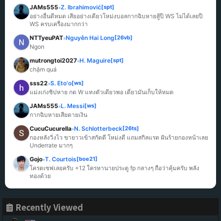
JAMs555
Z. Ibrahimović
[spt]
»
อย่างอื่นดีหมด เสียอย่างเดียวโหม่งบอลกากฉิบหายสู้ปี WS ไม่ได้เลยปี 
WS ครบเครื่องมากกว่า
NTTyeuPAT
Nguyễn Hai Long
[26vb]
»
Ngon
mutrongtoi2027
H. Maguire
[spt]
»
chậm quá
sss22
S. Eto'o
[ws]
»
แม่งเก่งชิปหาย กด W แทงตัวเดียวพอ เดี๋ยวมันเก็บให้หมด
JAMs555
L. Messi
[ws]
»
กากฉิบหายเสียดายเงิน
CucuCucurella
N. Schlotterbeck
[26ts]
»
กองหลังวิ่งไว ขายาวเข้าสกัดดี โหม่งดี แถมสกิลแรด ฝันร้ายกองหน้าเลย 
Underrate มากๆ
Gojo
T. Courtois
[boe21]
»
โครตเซฟเลยครับ +12 ใครหานายประตู fp กลางๆ ถือว่าคุ้มครับ พลัง
ทองด้วย
Recently Viewed