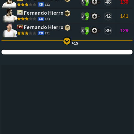
3
5
48
130
CB
122
Fernando Hierro
3
5
42
141
CB
133
Fernando Hierro
3
5
39
129
CB
121
+15