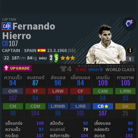
CAPTAIN
Fernando
Hierro
CB
107
CAPTAIN
SPAIN
23.3.1968
(58)
22
187
cm
84
kg
ผอม
3
5
WORKRATE
REPUTATION
4
UPGRADE
MID
HIGH
WORLD CLASS
ความเร็ว
จบสกอร์
ส่งบอล
เลี้ยงบอล
เกมรับ
กายภาพ
94
87
96
94
109
105
OVR
ST
L/RW
CF
CAM
L/RM
107
94
91
93
94
93
CM
CDM
L/RWB
L/RB
CB
GK
98
104
99
101
107
25
แข็งแกร่ง
สปีดต้น
เลี้ยงบอล
109
92
90
ความเร็ว
จบสกอร์
คล่องตัว
97
79
94
กระโดด
พลังการยิง
สมดุล
107
104
102