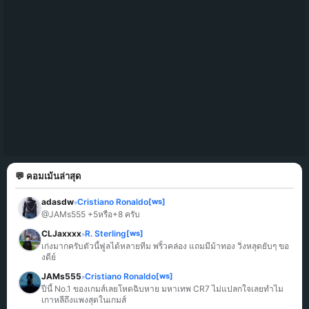
💬 คอมเม้นล่าสุด
adasdw
Cristiano Ronaldo
[ws]
»
@JAMs555 +5หรือ+8 ครับ
CLJaxxxx
R. Sterling
[ws]
»
เก่งมากครับตัวนี้ฟูลได้หลายทีม พริ้วคล่อง แถมมีม้าทอง วิ่งหลุดยับๆ ขอ
งดีย์
JAMs555
Cristiano Ronaldo
[ws]
»
ปีนี้ No.1 ของเกมส์เลยโหดฉิบหาย มหาเทพ CR7 ไม่แปลกใจเลยทำไม
เกาหลีถึงแพงสุดในเกมส์