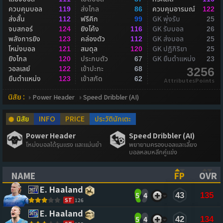
ควบคุมบอล
ส่งไกล
ควบคุมอารมณ์
119
86
122
ส่งสั้น
ฟรีคิก
GK พุ่งรับ
112
99
25
จบสกอร์
ยิงโค้ง
GK รับบอล
124
116
26
พลังการยิง
คล่องตัว
GK ส่งบอล
123
112
25
โหม่งบอล
สมดุล
GK ปฏิกิริยา
121
120
25
ยิงไกล
ประกบตัว
GK ยืนตำแหน่ง
120
67
23
วอลเลย์
เข้าปะทะ
122
68
3256
ยืนตำแหน่ง
เข้าสกัด
123
62
AttributesPoints
นิสัย :
Power Header
Speed Dribbler (AI)
นิสัย
INFO
PRICE
ประวัตินักเตะ
Power Header
Speed Dribbler (AI)
โหม่งบอลได้รุนแรง และแม่นยำ
พยายามครองบอลและเลี้ยง
บอลหลบหลีกคู่แข่ง
NAME
FP
OVR
(CLICK TO SORT ASCENDING)
(CLICK TO
(CL
E. Haaland
5
4
43
135
ST
126
E. Haaland
5
4
42
134