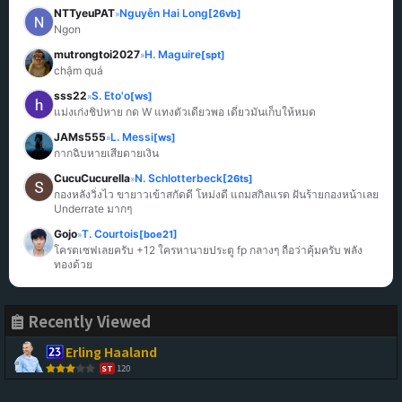
NTTyeuPAT
Nguyễn Hai Long
[26vb]
»
Ngon
mutrongtoi2027
H. Maguire
[spt]
»
chậm quá
sss22
S. Eto'o
[ws]
»
แม่งเก่งชิปหาย กด W แทงตัวเดียวพอ เดี๋ยวมันเก็บให้หมด
JAMs555
L. Messi
[ws]
»
กากฉิบหายเสียดายเงิน
CucuCucurella
N. Schlotterbeck
[26ts]
»
กองหลังวิ่งไว ขายาวเข้าสกัดดี โหม่งดี แถมสกิลแรด ฝันร้ายกองหน้าเลย 
Underrate มากๆ
Gojo
T. Courtois
[boe21]
»
โครตเซฟเลยครับ +12 ใครหานายประตู fp กลางๆ ถือว่าคุ้มครับ พลัง
ทองด้วย
Recently Viewed
Erling Haaland
120
ST