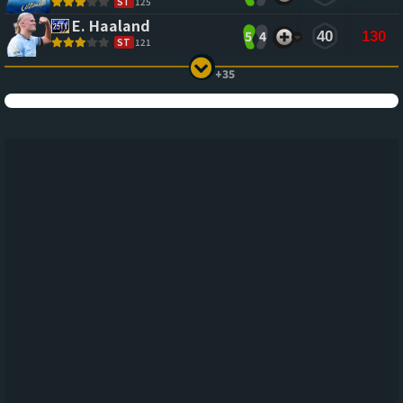
ST
125
E. Haaland
5
4
40
130
ST
121
+35