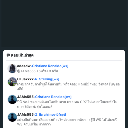
💬 คอมเม้นล่าสุด
adasdw
Cristiano Ronaldo
[ws]
»
@JAMs555 +5หรือ+8 ครับ
CLJaxxxx
R. Sterling
[ws]
»
เก่งมากครับตัวนี้ฟูลได้หลายทีม พริ้วคล่อง แถมมีม้าทอง วิ่งหลุดยับๆ ขอ
งดีย์
JAMs555
Cristiano Ronaldo
[ws]
»
ปีนี้ No.1 ของเกมส์เลยโหดฉิบหาย มหาเทพ CR7 ไม่แปลกใจเลยทำไม
เกาหลีถึงแพงสุดในเกมส์
JAMs555
Z. Ibrahimović
[spt]
»
อย่างอื่นดีหมด เสียอย่างเดียวโหม่งบอลกากฉิบหายสู้ปี WS ไม่ได้เลยปี 
WS ครบเครื่องมากกว่า