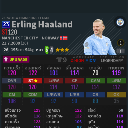
23-24 UEFA CHAMPIONS LEAGUE
Erling Haaland
ST
120
MANCHESTER CITY
NORWAY
21.7.2000
(26)
26
195
cm
94
kg
หนา
5
4
WORKRATE
REPUTATION
9
UPGRADE
HIGH
MID
LEGENDARY
ความเร็ว
จบสกอร์
ส่งบอล
เลี้ยงบอล
เกมรับ
กายภาพ
120
122
101
114
70
119
OVR
ST
L/RW
CF
CAM
L/RM
120
120
114
117
114
112
CM
CDM
L/RWB
L/RB
CB
GK
106
92
92
90
89
35
แข็งแกร่ง
ปฏิกิริยา
สไลด์
123
122
56
สปีดต้น
เตะลูกโทษ
ความอึด
118
122
118
ความเร็ว
อ่านเกม
ดุดัน
123
106
114
เลี้ยงบอล
เปิดบอล
กระโดด
111
87
116