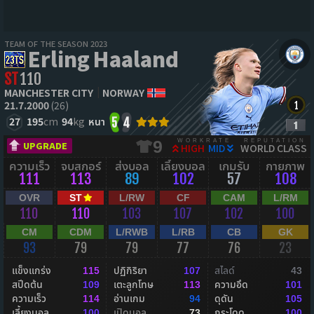
TEAM OF THE SEASON 2023
Erling Haaland
ST
110
MANCHESTER CITY
NORWAY
21.7.2000
(26)
27
195
cm
94
kg
หนา
5
4
WORKRATE
REPUTATION
9
UPGRADE
HIGH
MID
WORLD CLASS
ความเร็ว
จบสกอร์
ส่งบอล
เลี้ยงบอล
เกมรับ
กายภาพ
111
113
89
102
57
108
OVR
ST
L/RW
CF
CAM
L/RM
110
110
103
107
102
100
CM
CDM
L/RWB
L/RB
CB
GK
93
79
79
77
76
23
แข็งแกร่ง
ปฏิกิริยา
สไลด์
115
107
43
สปีดต้น
เตะลูกโทษ
ความอึด
109
113
101
ความเร็ว
อ่านเกม
ดุดัน
114
94
105
เลี้ยงบอล
เปิดบอล
กระโดด
100
73
100