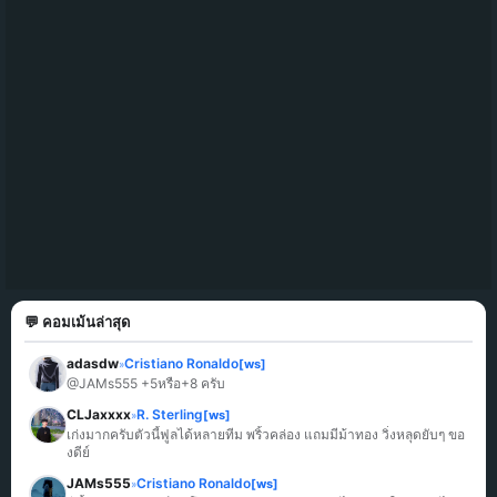
💬 คอมเม้นล่าสุด
adasdw
Cristiano Ronaldo
[ws]
»
@JAMs555 +5หรือ+8 ครับ
CLJaxxxx
R. Sterling
[ws]
»
เก่งมากครับตัวนี้ฟูลได้หลายทีม พริ้วคล่อง แถมมีม้าทอง วิ่งหลุดยับๆ ขอ
งดีย์
JAMs555
Cristiano Ronaldo
[ws]
»