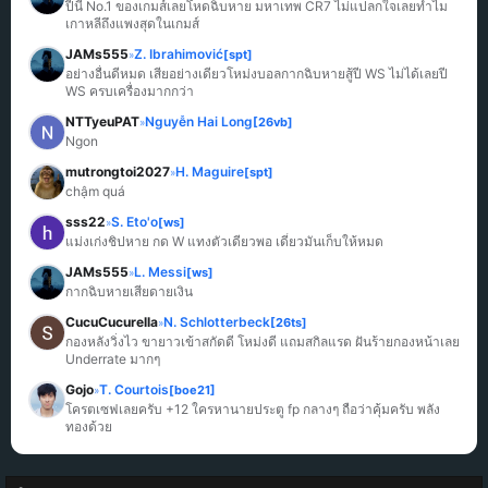
ปีนี้ No.1 ของเกมส์เลยโหดฉิบหาย มหาเทพ CR7 ไม่แปลกใจเลยทำไม
เกาหลีถึงแพงสุดในเกมส์
JAMs555
Z. Ibrahimović
[spt]
»
อย่างอื่นดีหมด เสียอย่างเดียวโหม่งบอลกากฉิบหายสู้ปี WS ไม่ได้เลยปี 
WS ครบเครื่องมากกว่า
NTTyeuPAT
Nguyễn Hai Long
[26vb]
»
Ngon
mutrongtoi2027
H. Maguire
[spt]
»
chậm quá
sss22
S. Eto'o
[ws]
»
แม่งเก่งชิปหาย กด W แทงตัวเดียวพอ เดี๋ยวมันเก็บให้หมด
JAMs555
L. Messi
[ws]
»
กากฉิบหายเสียดายเงิน
CucuCucurella
N. Schlotterbeck
[26ts]
»
กองหลังวิ่งไว ขายาวเข้าสกัดดี โหม่งดี แถมสกิลแรด ฝันร้ายกองหน้าเลย 
Underrate มากๆ
Gojo
T. Courtois
[boe21]
»
โครตเซฟเลยครับ +12 ใครหานายประตู fp กลางๆ ถือว่าคุ้มครับ พลัง
ทองด้วย