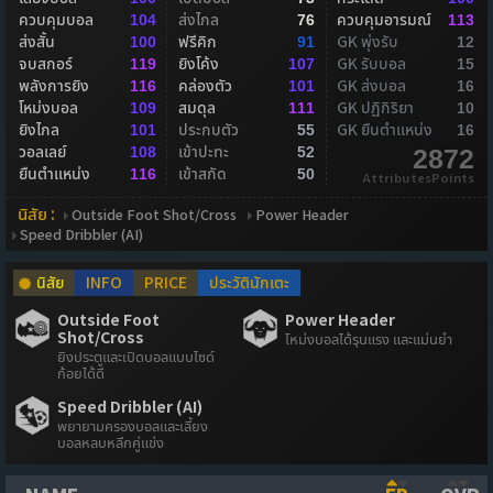
ควบคุมบอล
ส่งไกล
ควบคุมอารมณ์
104
76
113
ส่งสั้น
ฟรีคิก
GK พุ่งรับ
100
91
12
จบสกอร์
ยิงโค้ง
GK รับบอล
119
107
15
พลังการยิง
คล่องตัว
GK ส่งบอล
116
101
16
โหม่งบอล
สมดุล
GK ปฏิกิริยา
109
111
10
ยิงไกล
ประกบตัว
GK ยืนตำแหน่ง
101
55
16
วอลเลย์
เข้าปะทะ
108
52
2872
ยืนตำแหน่ง
เข้าสกัด
116
50
AttributesPoints
นิสัย :
Outside Foot Shot/Cross
Power Header
Speed Dribbler (AI)
นิสัย
INFO
PRICE
ประวัตินักเตะ
Outside Foot
Power Header
Shot/Cross
โหม่งบอลได้รุนแรง และแม่นยำ
ยิงประตูและเปิดบอลแบบไซด์
ก้อยได้ดี
Speed Dribbler (AI)
พยายามครองบอลและเลี้ยง
บอลหลบหลีกคู่แข่ง