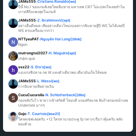
JAMs555
Cristiano Ronaldo
[ws]
»
ปีนี้ No.1 ของเกมส์เลยโหดฉิบหาย มหาเทพ CR7 ไม่แปลกใจเลยทำไม
เกาหลีถึงแพงสุดในเกมส์
JAMs555
Z. Ibrahimović
[spt]
»
อย่างอื่นดีหมด เสียอย่างเดียวโหม่งบอลกากฉิบหายสู้ปี WS ไม่ได้เลยปี 
WS ครบเครื่องมากกว่า
NTTyeuPAT
Nguyễn Hai Long
[26vb]
»
Ngon
mutrongtoi2027
H. Maguire
[spt]
»
chậm quá
sss22
S. Eto'o
[ws]
»
แม่งเก่งชิปหาย กด W แทงตัวเดียวพอ เดี๋ยวมันเก็บให้หมด
JAMs555
L. Messi
[ws]
»
กากฉิบหายเสียดายเงิน
CucuCucurella
N. Schlotterbeck
[26ts]
»
กองหลังวิ่งไว ขายาวเข้าสกัดดี โหม่งดี แถมสกิลแรด ฝันร้ายกองหน้าเลย 
Underrate มากๆ
Gojo
T. Courtois
[boe21]
»
โครตเซฟเลยครับ +12 ใครหานายประตู fp กลางๆ ถือว่าคุ้มครับ พลัง
ทองด้วย