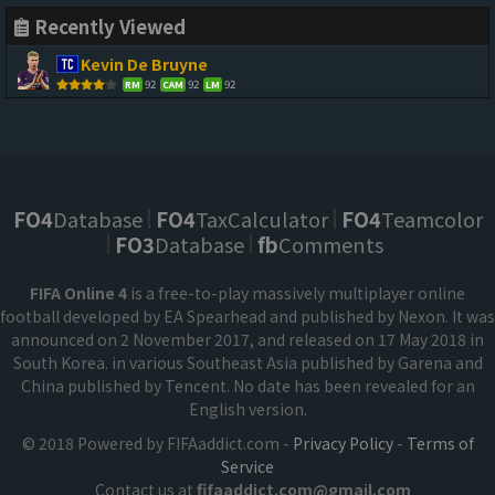
Recently Viewed
Kevin De Bruyne
92
92
92
RM
CAM
LM
FO4
Database
FO4
TaxCalculator
FO4
Teamcolor
FO3
Database
fb
Comments
FIFA Online 4
is a free-to-play massively multiplayer online
football developed by EA Spearhead and published by Nexon. It was
announced on 2 November 2017, and released on 17 May 2018 in
South Korea. in various Southeast Asia published by Garena and
China published by Tencent. No date has been revealed for an
English version.
© 2018 Powered by FIFAaddict.com -
Privacy Policy
-
Terms of
Service
Contact us at
fifaaddict.com@gmail.com