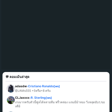
💬 คอมเม้นล่าสุด
adasdw
Cristiano Ronaldo
[ws]
»
@JAMs555 +5หรือ+8 ครับ
CLJaxxxx
R. Sterling
[ws]
»
เก่งมากครับตัวนี้ฟูลได้หลายทีม พริ้วคล่อง แถมมีม้าทอง วิ่งหลุดยับๆ ขอ
งดีย์