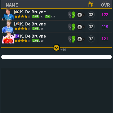
NAME
FP
OVR
(CLICK TO SORT ASCENDING)
(CLICK TO
(CL
K. De Bruyne
5
5
33
122
CAM
121
CM
121
K. De Bruyne
5
5
32
119
CAM
118
K. De Bruyne
5
5
32
121
CAM
120
+46