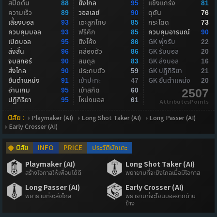
สปีดต้น
ยิงไกล
แข็งแกร่ง
88
95
81
ความเร็ว
วอลเลย์
ดุดัน
89
90
76
เลี้ยงบอล
เตะลูกโทษ
กระโดด
93
85
73
ควบคุมบอล
ฟรีคิก
ควบคุมอารมณ์
93
85
90
เปิดบอล
ยิงโค้ง
GK พุ่งรับ
95
86
22
ส่งสั้น
คล่องตัว
GK รับบอล
96
86
20
จบสกอร์
สมดุล
GK ส่งบอล
90
83
16
ส่งไกล
ประกบตัว
GK ปฏิกิริยา
90
59
21
ยืนตำแหน่ง
เข้าปะทะ
GK ยืนตำแหน่ง
91
47
20
อ่านเกม
เข้าสกัด
95
60
2507
ปฏิกิริยา
โหม่งบอล
95
61
AttributesPoints
นิสัย :
Playmaker (AI)
Long Shot Taker (AI)
Long Passer (AI)
Early Crosser (AI)
นิสัย
INFO
PRICE
ประวัตินักเตะ
Playmaker (AI)
Long Shot Taker (AI)
สร้างโอกาสให้เพื่อนได้ดี
พยายามที่จะยิงไกลเมื่อมีโอกาส
Long Passer (AI)
Early Crosser (AI)
พยายามที่จะส่งไกล
พยายามที่จะโยนบอลจากด้าน
ข้าง