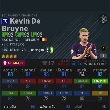
TOURNAMENT CHAMPIONS
Kevin De
Bruyne
RM
92
CAM
92
LM
92
SSC NAPOLI
BELGIUM
28.6.1991
(35)
15
181
cm
76
kg
มาตรฐาน
5
5
WORKRATE
REPUTATION
17
UPGRADE
HIGH
HIGH
WORLD CLASS
ความเร็ว
จบสกอร์
ส่งบอล
เลี้ยงบอล
เกมรับ
กายภาพ
88
91
93
91
54
83
OVR
ST
L/RW
CF
CAM
L/RM
92
88
92
91
92
92
CM
CDM
L/RWB
L/RB
CB
GK
89
76
78
73
65
28
ความอึด
พลังการยิง
สไลด์
96
92
48