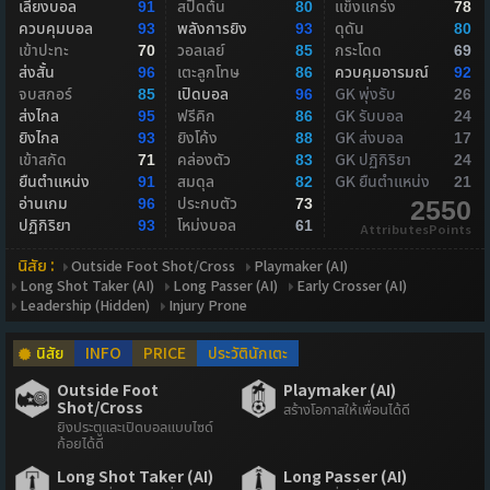
เลี้ยงบอล
สปีดต้น
แข็งแกร่ง
91
80
78
ควบคุมบอล
พลังการยิง
ดุดัน
93
93
80
เข้าปะทะ
วอลเลย์
กระโดด
70
85
69
ส่งสั้น
เตะลูกโทษ
ควบคุมอารมณ์
96
86
92
จบสกอร์
เปิดบอล
GK พุ่งรับ
85
96
26
ส่งไกล
ฟรีคิก
GK รับบอล
95
86
24
ยิงไกล
ยิงโค้ง
GK ส่งบอล
93
88
17
เข้าสกัด
คล่องตัว
GK ปฏิกิริยา
71
83
24
ยืนตำแหน่ง
สมดุล
GK ยืนตำแหน่ง
91
82
21
อ่านเกม
ประกบตัว
96
73
2550
ปฏิกิริยา
โหม่งบอล
93
61
AttributesPoints
นิสัย :
Outside Foot Shot/Cross
Playmaker (AI)
Long Shot Taker (AI)
Long Passer (AI)
Early Crosser (AI)
Leadership (Hidden)
Injury Prone
นิสัย
INFO
PRICE
ประวัตินักเตะ
Outside Foot
Playmaker (AI)
Shot/Cross
สร้างโอกาสให้เพื่อนได้ดี
ยิงประตูและเปิดบอลแบบไซด์
ก้อยได้ดี
Long Shot Taker (AI)
Long Passer (AI)