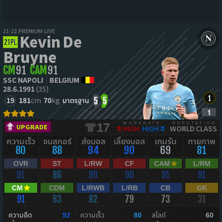
21-22 PREMIUM LIVE
Kevin De
Bruyne
CM
91
CAM
91
SSC NAPOLI
BELGIUM
28.6.1991
(35)
19
181
cm
70
kg
มาตรฐาน
5
5
WORKRATE
REPUTATION
17
UPGRADE
HIGH
HIGH
WORLD CLASS
ความเร็ว
จบสกอร์
ส่งบอล
เลี้ยงบอล
เกมรับ
กายภาพ
80
88
94
90
69
81
OVR
ST
L/RW
CF
CAM
L/RM
91
86
90
90
91
91
CM
CDM
L/RWB
L/RB
CB
GK
91
83
82
79
73
31
ความอึด
ความเร็ว
สไลด์
92
80
60