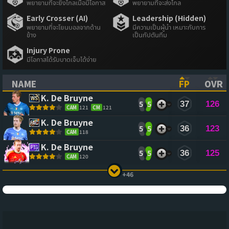
พยายามที่จะยิงไกลเมื่อมีโอกาส
พยายามที่จะส่งไกล
Early Crosser (AI)
Leadership (Hidden)
พยายามที่จะโยนบอลจากด้าน
มีความเป็นผู้นำ เหมาะกับการ
ข้าง
เป็นกัปตันทีม
Injury Prone
มีโอกาสได้รับบาดเจ็บได้ง่าย
NAME
FP
OVR
(CLICK TO SORT ASCENDING)
(CLICK TO
(CL
K. De Bruyne
5
5
37
126
CAM
121
CM
121
K. De Bruyne
5
5
36
123
CAM
118
K. De Bruyne
5
5
36
125
CAM
120
+46