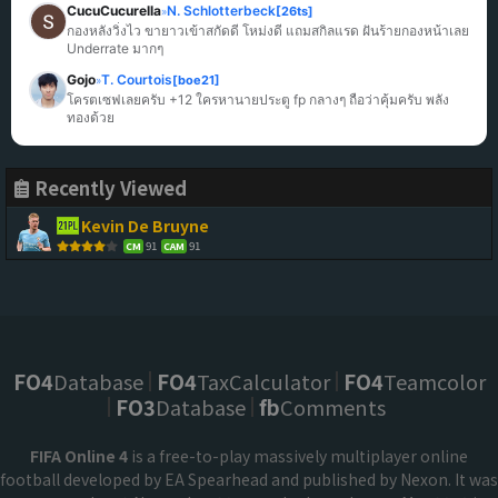
CucuCucurella
N. Schlotterbeck
[26ts]
»
กองหลังวิ่งไว ขายาวเข้าสกัดดี โหม่งดี แถมสกิลแรด ฝันร้ายกองหน้าเลย 
Underrate มากๆ
Gojo
T. Courtois
[boe21]
»
โครตเซฟเลยครับ +12 ใครหานายประตู fp กลางๆ ถือว่าคุ้มครับ พลัง
ทองด้วย
Recently Viewed
Kevin De Bruyne
91
91
CM
CAM
FO4
Database
FO4
TaxCalculator
FO4
Teamcolor
FO3
Database
fb
Comments
FIFA Online 4
is a free-to-play massively multiplayer online
football developed by EA Spearhead and published by Nexon. It was