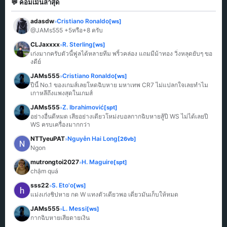
💬 คอมเม้นล่าสุด
adasdw
Cristiano Ronaldo
[ws]
»
@JAMs555 +5หรือ+8 ครับ
CLJaxxxx
R. Sterling
[ws]
»
เก่งมากครับตัวนี้ฟูลได้หลายทีม พริ้วคล่อง แถมมีม้าทอง วิ่งหลุดยับๆ ขอ
งดีย์
JAMs555
Cristiano Ronaldo
[ws]
»
ปีนี้ No.1 ของเกมส์เลยโหดฉิบหาย มหาเทพ CR7 ไม่แปลกใจเลยทำไม
เกาหลีถึงแพงสุดในเกมส์
JAMs555
Z. Ibrahimović
[spt]
»
อย่างอื่นดีหมด เสียอย่างเดียวโหม่งบอลกากฉิบหายสู้ปี WS ไม่ได้เลยปี 
WS ครบเครื่องมากกว่า
NTTyeuPAT
Nguyễn Hai Long
[26vb]
»
Ngon
mutrongtoi2027
H. Maguire
[spt]
»
chậm quá
sss22
S. Eto'o
[ws]
»
แม่งเก่งชิปหาย กด W แทงตัวเดียวพอ เดี๋ยวมันเก็บให้หมด
JAMs555
L. Messi
[ws]
»
กากฉิบหายเสียดายเงิน