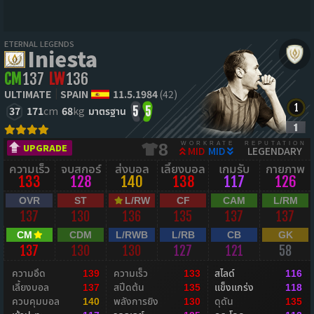
ETERNAL LEGENDS
Iniesta
CM
137
LW
136
ULTIMATE
SPAIN
11.5.1984
(42)
37
171
cm
68
kg
มาตรฐาน
5
5
WORKRATE
REPUTATION
8
UPGRADE
MID
MID
LEGENDARY
ความเร็ว
จบสกอร์
ส่งบอล
เลี้ยงบอล
เกมรับ
กายภาพ
133
128
140
138
117
126
OVR
ST
L/RW
CF
CAM
L/RM
137
130
136
135
137
137
CM
CDM
L/RWB
L/RB
CB
GK
137
130
130
127
121
58
ความอึด
ความเร็ว
สไลด์
139
133
116
เลี้ยงบอล
สปีดต้น
แข็งแกร่ง
137
135
118
ควบคุมบอล
พลังการยิง
ดุดัน
140
130
135