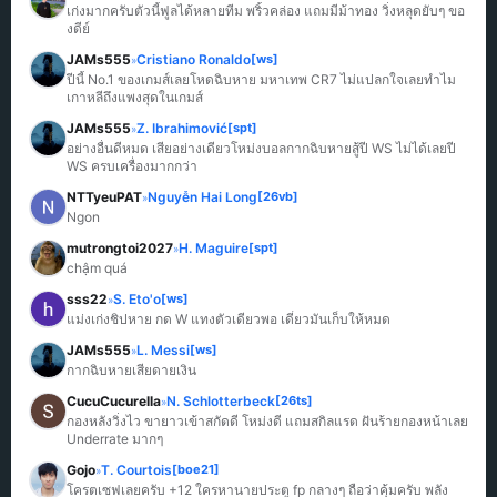
เก่งมากครับตัวนี้ฟูลได้หลายทีม พริ้วคล่อง แถมมีม้าทอง วิ่งหลุดยับๆ ขอ
งดีย์
JAMs555
Cristiano Ronaldo
[ws]
»
ปีนี้ No.1 ของเกมส์เลยโหดฉิบหาย มหาเทพ CR7 ไม่แปลกใจเลยทำไม
เกาหลีถึงแพงสุดในเกมส์
JAMs555
Z. Ibrahimović
[spt]
»
อย่างอื่นดีหมด เสียอย่างเดียวโหม่งบอลกากฉิบหายสู้ปี WS ไม่ได้เลยปี 
WS ครบเครื่องมากกว่า
NTTyeuPAT
Nguyễn Hai Long
[26vb]
»
Ngon
mutrongtoi2027
H. Maguire
[spt]
»
chậm quá
sss22
S. Eto'o
[ws]
»
แม่งเก่งชิปหาย กด W แทงตัวเดียวพอ เดี๋ยวมันเก็บให้หมด
JAMs555
L. Messi
[ws]
»
กากฉิบหายเสียดายเงิน
CucuCucurella
N. Schlotterbeck
[26ts]
»
กองหลังวิ่งไว ขายาวเข้าสกัดดี โหม่งดี แถมสกิลแรด ฝันร้ายกองหน้าเลย 
Underrate มากๆ
Gojo
T. Courtois
[boe21]
»
โครตเซฟเลยครับ +12 ใครหานายประตู fp กลางๆ ถือว่าคุ้มครับ พลัง