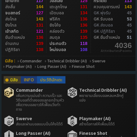
เข้าปะทะ
วอลเลย์
กระโดด
117
125
113
ส่งสั้น
เตะลูกโทษ
ควบคุมอารมณ์
144
131
143
จบสกอร์
เปิดบอล
GK พุ่งรับ
127
134
45
ส่งไกล
ฟรีคิก
GK รับบอล
143
136
53
ยิงไกล
ยิงโค้ง
GK ส่งบอล
131
136
45
เข้าสกัด
คล่องตัว
GK ปฏิกิริยา
121
139
45
ยืนตำแหน่ง
สมดุล
GK ยืนตำแหน่ง
136
135
51
อ่านเกม
ประกบตัว
139
118
4036
ปฏิกิริยา
โหม่งบอล
138
108
AttributesPoints
นิสัย :
Commander
Technical Dribbler (AI)
Swerve
Playmaker (AI)
Long Passer (AI)
Finesse Shot
นิสัย
INFO
ประวัตินักเตะ
Commander
Technical Dribbler (AI)
เพิ่มความแม่นยำ ความเร็ว และ
พยายามเลี้ยงบอลหลบหลีกคู่
วิถีบอลที่ต่ำลงของลูกยกข้ามหัว
แข่ง
เพื่อวางบอลยาวให้เพื่อนวิ่งทำ
ทาง
Swerve
Playmaker (AI)
ส่งและผ่านบอลแบบปั่นโค้งได้ดี
สร้างโอกาสให้เพื่อนได้ดี
Long Passer (AI)
Finesse Shot