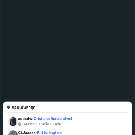
💬 คอมเม้นล่าสุด
adasdw
Cristiano Ronaldo
[ws]
»
@JAMs555 +5หรือ+8 ครับ
CLJaxxxx
R. Sterling
[ws]
»