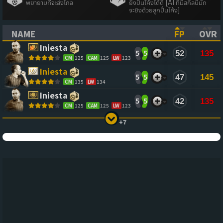
พยายามที่จะส่งไกล
ยิงปั่นโค้งได้ดี [AI ที่มีสกิลนี้มัก
จะยิงด้วยลูกปั่นโค้ง]
NAME
FP
OVR
(CLICK TO SORT ASCENDING)
(CLICK TO
(CL
Iniesta
5
5
52
135
CM
125
CAM
125
LW
123
Iniesta
5
5
47
145
CM
135
LW
134
Iniesta
5
5
42
135
CM
125
CAM
125
LW
123
+7