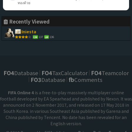
ทองด้วย
Recently Viewed
Iniesta
137
136
CM
LW
FO4
Database
FO4
TaxCalculator
FO4
Teamcolor
FO3
Database
fb
Comments
FIFA Online 4
is a free-to-play massively multiplayer online
football developed by EA Spearhead and published by Nexon. It was
announced on 2 November 2017, and released on 17 May 2018 in
South Korea. in various Southeast Asia published by Garena and
China published by Tencent. No date has been revealed for an
English version.