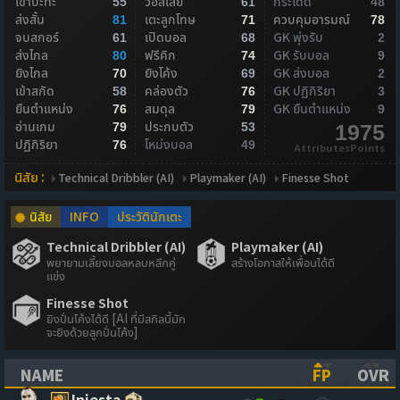
เข้าปะทะ
วอลเลย์
กระโดด
55
61
48
ส่งสั้น
เตะลูกโทษ
ควบคุมอารมณ์
81
71
78
จบสกอร์
เปิดบอล
GK พุ่งรับ
61
68
2
ส่งไกล
ฟรีคิก
GK รับบอล
80
74
9
ยิงไกล
ยิงโค้ง
GK ส่งบอล
70
69
2
เข้าสกัด
คล่องตัว
GK ปฏิกิริยา
58
76
3
ยืนตำแหน่ง
สมดุล
GK ยืนตำแหน่ง
76
79
9
อ่านเกม
ประกบตัว
79
53
1975
ปฏิกิริยา
โหม่งบอล
76
49
AttributesPoints
นิสัย :
Technical Dribbler (AI)
Playmaker (AI)
Finesse Shot
นิสัย
INFO
ประวัตินักเตะ
Technical Dribbler (AI)
Playmaker (AI)
พยายามเลี้ยงบอลหลบหลีกคู่
สร้างโอกาสให้เพื่อนได้ดี
แข่ง
Finesse Shot
ยิงปั่นโค้งได้ดี [AI ที่มีสกิลนี้มัก
จะยิงด้วยลูกปั่นโค้ง]
NAME
FP
OVR
(CLICK TO SORT ASCENDING)
(CLICK TO
(CL
Iniesta