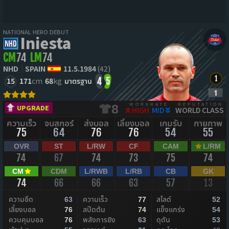
NATIONAL HERO DEBUT
Iniesta
CM
74
LM
74
NHD
SPAIN
11.5.1984
(42)
15
171
cm
68
kg
มาตรฐาน
4
5
WORKRATE
REPUTATION
8
UPGRADE
HIGH
MID
WORLD CLASS
ความเร็ว
จบสกอร์
ส่งบอล
เลี้ยงบอล
เกมรับ
กายภาพ
75
64
76
76
54
55
OVR
ST
L/RW
CF
CAM
L/RM
74
67
74
73
75
74
CM
CDM
L/RWB
L/RB
CB
GK
74
66
66
63
57
13
ความอึด
ความเร็ว
สไลด์
63
77
52
เลี้ยงบอล
สปีดต้น
แข็งแกร่ง
76
74
54
ควบคุมบอล
พลังการยิง
ดุดัน
76
63
53