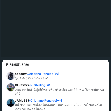
💬 คอมเม้นล่าสุด
adasdw
Cristiano Ronaldo
[ws]
»
@JAMs555 +5หรือ+8 ครับ
CLJaxxxx
R. Sterling
[ws]
»
เก่งมากครับตัวนี้ฟูลได้หลายทีม พริ้วคล่อง แถมมีม้าทอง วิ่งหลุดยับๆ ขอ
งดีย์
JAMs555
Cristiano Ronaldo
[ws]
»
ปีนี้ No.1 ของเกมส์เลยโหดฉิบหาย มหาเทพ CR7 ไม่แปลกใจเลยทำไม
เกาหลีถึงแพงสุดในเกมส์