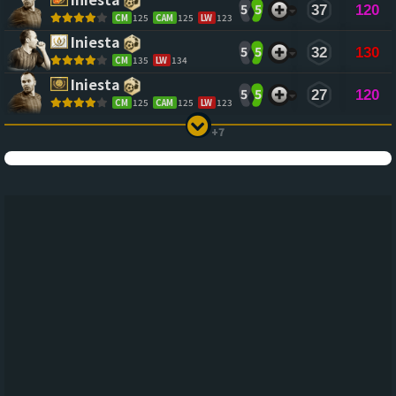
5
5
37
120
CM
125
CAM
125
LW
123
Iniesta
5
5
32
130
CM
135
LW
134
Iniesta
5
5
27
120
CM
125
CAM
125
LW
123
+7