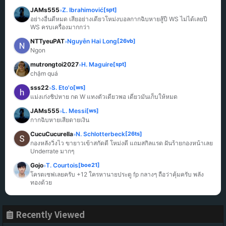
JAMs555
Z. Ibrahimović
[spt]
»
อย่างอื่นดีหมด เสียอย่างเดียวโหม่งบอลกากฉิบหายสู้ปี WS ไม่ได้เลยปี 
WS ครบเครื่องมากกว่า
NTTyeuPAT
Nguyễn Hai Long
[26vb]
»
Ngon
mutrongtoi2027
H. Maguire
[spt]
»
chậm quá
sss22
S. Eto'o
[ws]
»
แม่งเก่งชิปหาย กด W แทงตัวเดียวพอ เดี๋ยวมันเก็บให้หมด
JAMs555
L. Messi
[ws]
»
กากฉิบหายเสียดายเงิน
CucuCucurella
N. Schlotterbeck
[26ts]
»
กองหลังวิ่งไว ขายาวเข้าสกัดดี โหม่งดี แถมสกิลแรด ฝันร้ายกองหน้าเลย 
Underrate มากๆ
Gojo
T. Courtois
[boe21]
»
โครตเซฟเลยครับ +12 ใครหานายประตู fp กลางๆ ถือว่าคุ้มครับ พลัง
ทองด้วย
Recently Viewed