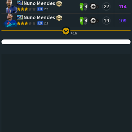
Nuno Mendes
5
4
22
114
LB
123
Nuno Mendes
5
4
19
109
LB
118
+16