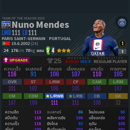
TEAM OF THE SEASON 2023
Nuno Mendes
LWB
111
LB
111
PARIS SAINT-GERMAIN
PORTUGAL
19.6.2002
(24)
24
176
cm
70
kg
ผอม
5
4
WORKRATE
REPUTATION
25
UPGRADE
HIGH
MID
REGULAR PLAYER
ความเร็ว
จบสกอร์
ส่งบอล
เลี้ยงบอล
เกมรับ
กายภาพ
116
91
106
107
110
105
OVR
ST
L/RW
CF
CAM
L/RM
111
102
106
105
106
107
CM
CDM
L/RWB
L/RB
CB
GK
107
109
111
111
108
32
ความอึด
จบสกอร์
โหม่งบอล
113
86
98
สปีดต้น
พลังการยิง
แข็งแกร่ง
118
106
102
ความเร็ว
ยิงไกล
ดุดัน
116
92
105
สไลด์
ยืนตำแหน่ง
กระโดด
109
102
101