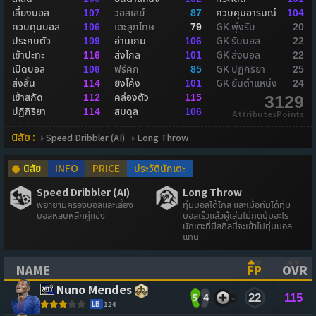
เลี้ยงบอล
วอลเลย์
ควบคุมอารมณ์
107
87
104
ควบคุมบอล
เตะลูกโทษ
GK พุ่งรับ
106
79
20
ประกบตัว
อ่านเกม
GK รับบอล
109
106
22
เข้าปะทะ
ส่งไกล
GK ส่งบอล
116
101
22
เปิดบอล
ฟรีคิก
GK ปฏิกิริยา
106
85
25
ส่งสั้น
ยิงโค้ง
GK ยืนตำแหน่ง
114
101
24
เข้าสกัด
คล่องตัว
112
115
3129
ปฏิกิริยา
สมดุล
114
106
AttributesPoints
นิสัย :
Speed Dribbler (AI)
Long Throw
นิสัย
INFO
PRICE
ประวัตินักเตะ
Speed Dribbler (AI)
Long Throw
พยายามครองบอลและเลี้ยง
ทุ่มบอลได้ไกล และเมื่อทีมได้ทุ่ม
บอลหลบหลีกคู่แข่ง
บอลเร็วแล้วผู้เล่นไม่กดปุ่มอะไร
นักเตะที่มีสกิลนี้จะเข้าไปทุ่มบอล
แทน
NAME
FP
OVR
(CLICK TO SORT ASCENDING)
(CLICK TO
(CL
Nuno Mendes
5
4
22
115
LB
124