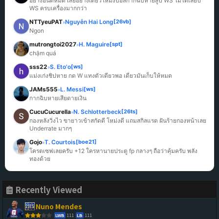
อย่างอื่นดีหมด เสียอย่างเดียวโหม่งบอลกากฉิบหายสู้ปี WS ไม่ได้เลยปี 
WS ครบเครื่องมากกว่า
NTTyeuPAT
Nguyễn Hai Long
[26vb]
»
Ngon
mutrongtoi2027
H. Maguire
[spt]
»
chậm quá
sss22
S. Eto'o
[ws]
»
แม่งเก่งชิปหาย กด W แทงตัวเดียวพอ เดี๋ยวมันเก็บให้หมด
JAMs555
L. Messi
[ws]
»
กากฉิบหายเสียดายเงิน
CucuCucurella
N. Schlotterbeck
[26ts]
»
กองหลังวิ่งไว ขายาวเข้าสกัดดี โหม่งดี แถมสกิลแรด ฝันร้ายกองหน้าเลย 
Underrate มากๆ
Gojo
T. Courtois
[boe21]
»
โครตเซฟเลยครับ +12 ใครหานายประตู fp กลางๆ ถือว่าคุ้มครับ พลัง
ทองด้วย
Recently Viewed
Nuno Mendes
111
111
LWB
LB