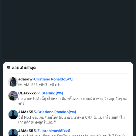
💬 คอมเม้นล่าสุด
adasdw
Cristiano Ronaldo
[ws]
»
@JAMs555 +5หรือ+8 ครับ
CLJaxxxx
R. Sterling
[ws]
»
เก่งมากครับตัวนี้ฟูลได้หลายทีม พริ้วคล่อง แถมมีม้าทอง วิ่งหลุดยับๆ ขอ
งดีย์
JAMs555
Cristiano Ronaldo
[ws]
»
ปีนี้ No.1 ของเกมส์เลยโหดฉิบหาย มหาเทพ CR7 ไม่แปลกใจเลยทำไม
เกาหลีถึงแพงสุดในเกมส์
JAMs555
Z. Ibrahimović
[spt]
»