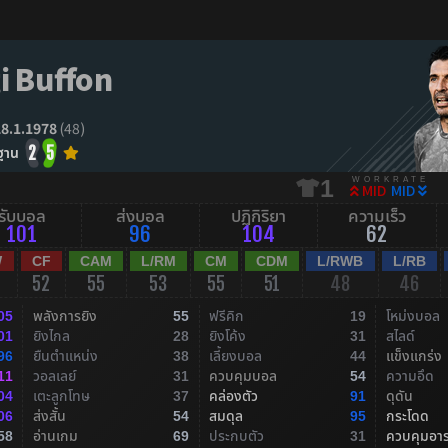
i Buffon
28.1.1978
(48)
ฐาน
2
5
WORKRATE
1
MID
MID
รับบอล
ส่งบอล
ปฏิกิริยา
ความเร็ว
101
96
104
62
W
CF
CAM
L/RM
CM
CDM
L/RWB
L/RB
52
55
53
55
51
48
46
พลังการยิง
ฟรีคิก
โหม่งบอล
05
55
19
ยิงไกล
ยิงโค้ง
สไลด์
01
28
31
ยืนตำแหน่ง
เลี้ยงบอล
แข็งแกร่ง
96
38
44
วอลเลย์
ควบคุมบอล
ความอึด
11
31
54
เตะลูกโทษ
คล่องตัว
ดุดัน
04
37
91
ส่งสั้น
สมดุล
กระโดด
06
54
95
อ่านเกม
ประกบตัว
ควบคุมอา
58
69
31