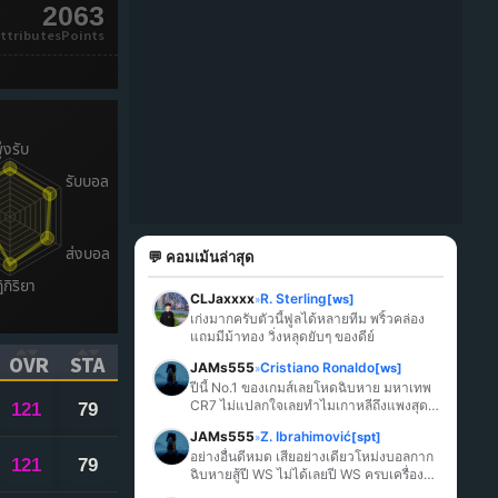
2063
ttributesPoints
💬 คอมเม้นล่าสุด
CLJaxxxx
R. Sterling
[ws]
»
เก่งมากครับตัวนี้ฟูลได้หลายทีม พริ้วคล่อง 
แถมมีม้าทอง วิ่งหลุดยับๆ ของดีย์
OVR
STA
JAMs555
Cristiano Ronaldo
[ws]
»
ICK TO SORT ASCENDING)
(CLICK TO SORT ASCENDING)
(CLICK TO SORT ASCENDING)
ปีนี้ No.1 ของเกมส์เลยโหดฉิบหาย มหาเทพ 
CR7 ไม่แปลกใจเลยทำไมเกาหลีถึงแพงสุด
121
79
ในเกมส์
JAMs555
Z. Ibrahimović
[spt]
»
อย่างอื่นดีหมด เสียอย่างเดียวโหม่งบอลกาก
121
79
ฉิบหายสู้ปี WS ไม่ได้เลยปี WS ครบเครื่อง
มากกว่า