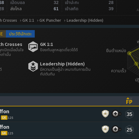
เปิดบอล
เข้าปะทะ
68
32
28
ส่งไกล
เข้าสกัด
28
61
39
A
h Crosses
GK 1:1
GK Puncher
Leadership (Hidden)
CE
ประวัตินักเตะ
th Crosses
GK 1:1
ปิดเมื่อมั่นใจ
ป้องกันลูกหลุดเดี่ยวได้ดี
เท่านั้น
Leadership (Hidden)
ดี
มีความเป็นผู้นำ เหมาะกับการเป็น
กัปตันทีม
FP
ASCENDING)
TO SORT ASCENDING)
(CL
ffon
35
GK
125
ffon
25
GK
125