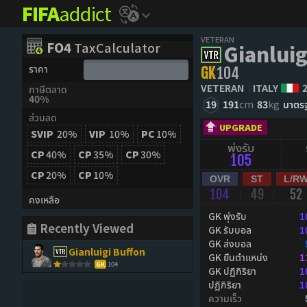
FIFA
addict
VETERAN
FO4
TaxCalculator
Gianluig
ราคา
GK
104
VETERAN
ITALY
ภาษีตลาด
40%
19
191
cm
83
kg
มาตร
ส่วนลด
UPGRADE
SVIP
20%
VIP
10%
PC
10%
พุ่งรับ
CP
40%
CP
35%
CP
30%
105
CP
20%
CP
10%
OVR
ST
L/R
104
49
52
คงเหลือ
GK พุ่งรับ
1
Recently Viewed
GK รับบอล
1
GK ส่งบอล
Gianluigi Buffon
GK ยืนตำแหน่ง
1
104
GK
GK ปฏิกิริยา
1
ปฏิกิริยา
1
ความเร็ว