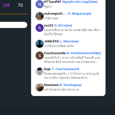
NTTyeuPAT
Nguyễn Hai Long
[26vb]
»
118
73
Ngon
mutrongtoi2027
H. Maguire
[spt]
»
chậm quá
sss22
S. Eto'o
[ws]
»
แม่งเก่งชิปหาย กด W แทงตัวเดียวพอ เดี๋ยว
มันเก็บให้หมด
JAMs555
L. Messi
[ws]
»
กากฉิบหายเสียดายเงิน
CucuCucurella
N. Schlotterbeck
[26ts]
»
กองหลังวิ่งไว ขายาวเข้าสกัดดี โหม่งดี แถม
สกิลแรด ฝันร้ายกองหน้าเลย Underrate 
มากๆ
Gojo
T. Courtois
[boe21]
»
โครตเซฟเลยครับ +12 ใครหานายประตู fp 
กลางๆ ถือว่าคุ้มครับ พลังทองด้วย
Shamisen
R. Sterling
[ws]
»
แม้งโครตเก่ง คุ้มราคามาก