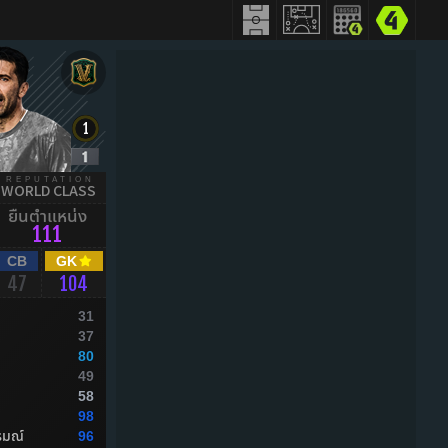
REPUTATION
WORLD CLASS
ยืนตำแหน่ง
111
CB
GK
47
104
31
37
80
49
58
98
รมณ์
96