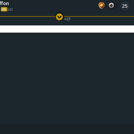
ffon
25
GK
122
+27