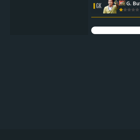
G. Bu
GK