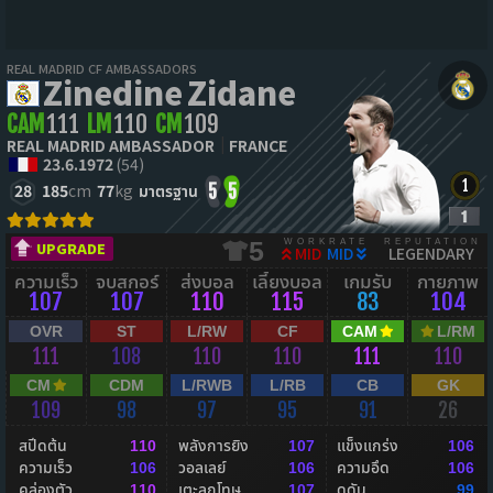
REAL MADRID CF AMBASSADORS
Zinedine Zidane
CAM
111
LM
110
CM
109
REAL MADRID AMBASSADOR
FRANCE
23.6.1972
(54)
28
185
cm
77
kg
มาตรฐาน
5
5
WORKRATE
REPUTATION
5
UPGRADE
MID
MID
LEGENDARY
ความเร็ว
จบสกอร์
ส่งบอล
เลี้ยงบอล
เกมรับ
กายภาพ
107
107
110
115
83
104
OVR
ST
L/RW
CF
CAM
L/RM
111
108
110
110
111
110
CM
CDM
L/RWB
L/RB
CB
GK
109
98
97
95
91
26
สปีดต้น
พลังการยิง
แข็งแกร่ง
110
107
106
ความเร็ว
วอลเลย์
ความอึด
106
106
106
คล่องตัว
เตะลูกโทษ
ดุดัน
110
107
99