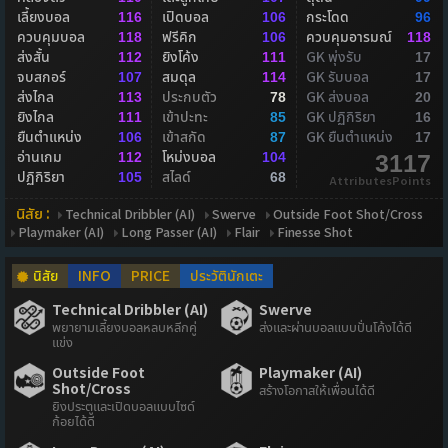
เลี้ยงบอล
เปิดบอล
กระโดด
116
106
96
ควบคุมบอล
ฟรีคิก
ควบคุมอารมณ์
118
106
118
ส่งสั้น
ยิงโค้ง
GK พุ่งรับ
112
111
17
จบสกอร์
สมดุล
GK รับบอล
107
114
17
ส่งไกล
ประกบตัว
GK ส่งบอล
113
78
20
ยิงไกล
เข้าปะทะ
GK ปฏิกิริยา
111
85
16
ยืนตำแหน่ง
เข้าสกัด
GK ยืนตำแหน่ง
106
87
17
อ่านเกม
โหม่งบอล
112
104
3117
ปฏิกิริยา
สไลด์
105
68
AttributesPoints
นิสัย :
Technical Dribbler (AI)
Swerve
Outside Foot Shot/Cross
Playmaker (AI)
Long Passer (AI)
Flair
Finesse Shot
นิสัย
INFO
PRICE
ประวัตินักเตะ
Technical Dribbler (AI)
Swerve
พยายามเลี้ยงบอลหลบหลีกคู่
ส่งและผ่านบอลแบบปั่นโค้งได้ดี
แข่ง
Outside Foot
Playmaker (AI)
Shot/Cross
สร้างโอกาสให้เพื่อนได้ดี
ยิงประตูและเปิดบอลแบบไซด์
ก้อยได้ดี