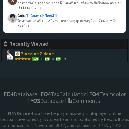
กองหลังวิ่งไว ขายาวเข้าสกัดดี โหม่งดี แถมสกิลแรด ฝันร้ายกองหน้าเลย 
Underrate มากๆ
Gojo
T. Courtois
[boe21]
»
โครตเซฟเลยครับ +12 ใครหานายประตู fp กลางๆ ถือว่าคุ้มครับ พลัง
ทองด้วย
Recently Viewed
Zinedine Zidane
111
110
109
CAM
LM
CM
FO4
Database
FO4
TaxCalculator
FO4
Teamcolor
FO3
Database
fb
Comments
FIFA Online 4
is a free-to-play massively multiplayer online
football developed by EA Spearhead and published by Nexon. It was
announced on 2 November 2017, and released on 17 May 2018 in