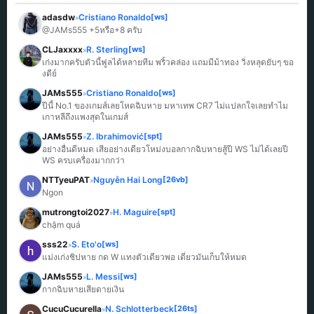
adasdw
Cristiano Ronaldo
[ws]
»
@JAMs555 +5หรือ+8 ครับ
CLJaxxxx
R. Sterling
[ws]
»
เก่งมากครับตัวนี้ฟูลได้หลายทีม พริ้วคล่อง แถมมีม้าทอง วิ่งหลุดยับๆ ขอ
งดีย์
JAMs555
Cristiano Ronaldo
[ws]
»
ปีนี้ No.1 ของเกมส์เลยโหดฉิบหาย มหาเทพ CR7 ไม่แปลกใจเลยทำไม
เกาหลีถึงแพงสุดในเกมส์
JAMs555
Z. Ibrahimović
[spt]
»
อย่างอื่นดีหมด เสียอย่างเดียวโหม่งบอลกากฉิบหายสู้ปี WS ไม่ได้เลยปี 
WS ครบเครื่องมากกว่า
NTTyeuPAT
Nguyễn Hai Long
[26vb]
»
Ngon
mutrongtoi2027
H. Maguire
[spt]
»
chậm quá
sss22
S. Eto'o
[ws]
»
แม่งเก่งชิปหาย กด W แทงตัวเดียวพอ เดี๋ยวมันเก็บให้หมด
JAMs555
L. Messi
[ws]
»
กากฉิบหายเสียดายเงิน
CucuCucurella
N. Schlotterbeck
[26ts]
»