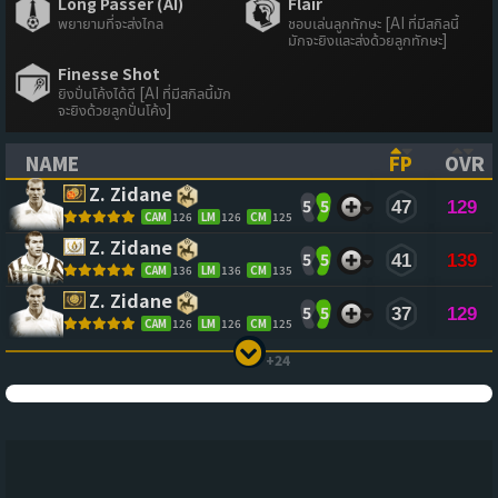
Long Passer (AI)
Flair
พยายามที่จะส่งไกล
ชอบเล่นลูกทักษะ [AI ที่มีสกิลนี้
มักจะยิงและส่งด้วยลูกทักษะ]
Finesse Shot
ยิงปั่นโค้งได้ดี [AI ที่มีสกิลนี้มัก
จะยิงด้วยลูกปั่นโค้ง]
NAME
FP
OVR
(CLICK TO SORT ASCENDING)
(CLICK TO
(CL
Z. Zidane
5
5
47
129
CAM
126
LM
126
CM
125
Z. Zidane
5
5
41
139
CAM
136
LM
136
CM
135
Z. Zidane
5
5
37
129
CAM
126
LM
126
CM
125
+24