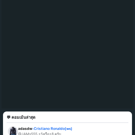
💬 คอมเม้นล่าสุด
adasdw
Cristiano Ronaldo
[ws]
»
@JAMs555 +5หรือ+8 ครับ