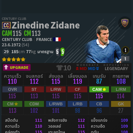
CENTURY CLUB
Zinedine Zidane
CAM
115
CM
113
CENTURY CLUB
FRANCE
23.6.1972
(54)
29
185
cm
77
kg
มาตรฐาน
5
5
WORKRATE
REPUTATION
10
UPGRADE
MID
MID
LEGENDARY
ความเร็ว
จบสกอร์
ส่งบอล
เลี้ยงบอล
เกมรับ
กายภาพ
110
112
115
119
87
108
OVR
ST
L/RW
CF
CAM
L/RM
115
113
115
115
115
114
CM
CDM
L/RWB
L/RB
CB
GK
113
102
101
98
96
27
สปีดต้น
พลังการยิง
แข็งแกร่ง
111
112
109
ความเร็ว
วอลเลย์
ความอึด
110
111
109
คล่องตัว
เตะลูกโทษ
ดุดัน
115
115
108