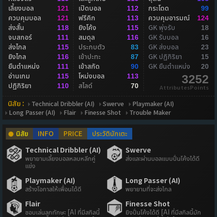
เลี้ยงบอล
เปิดบอล
กระโดด
121
112
99
ควบคุมบอล
ฟรีคิก
ควบคุมอารมณ์
121
113
124
ส่งสั้น
ยิงโค้ง
GK พุ่งรับ
118
115
18
จบสกอร์
สมดุล
GK รับบอล
111
116
16
ส่งไกล
ประกบตัว
GK ส่งบอล
115
83
23
ยิงไกล
เข้าปะทะ
GK ปฏิกิริยา
116
87
15
ยืนตำแหน่ง
เข้าสกัด
GK ยืนตำแหน่ง
111
90
20
อ่านเกม
โหม่งบอล
115
113
3252
ปฏิกิริยา
สไลด์
110
70
AttributesPoints
นิสัย :
Technical Dribbler (AI)
Swerve
Playmaker (AI)
Long Passer (AI)
Flair
Finesse Shot
Trouble Maker
นิสัย
INFO
PRICE
ประวัตินักเตะ
Technical Dribbler (AI)
Swerve
พยายามเลี้ยงบอลหลบหลีกคู่
ส่งและผ่านบอลแบบปั่นโค้งได้ดี
แข่ง
Playmaker (AI)
Long Passer (AI)
สร้างโอกาสให้เพื่อนได้ดี
พยายามที่จะส่งไกล
Flair
Finesse Shot
ชอบเล่นลูกทักษะ [AI ที่มีสกิลนี้
ยิงปั่นโค้งได้ดี [AI ที่มีสกิลนี้มัก