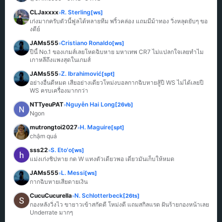
CLJaxxxx
R. Sterling
[ws]
»
เก่งมากครับตัวนี้ฟูลได้หลายทีม พริ้วคล่อง แถมมีม้าทอง วิ่งหลุดยับๆ ขอ
งดีย์
JAMs555
Cristiano Ronaldo
[ws]
»
ปีนี้ No.1 ของเกมส์เลยโหดฉิบหาย มหาเทพ CR7 ไม่แปลกใจเลยทำไม
เกาหลีถึงแพงสุดในเกมส์
JAMs555
Z. Ibrahimović
[spt]
»
อย่างอื่นดีหมด เสียอย่างเดียวโหม่งบอลกากฉิบหายสู้ปี WS ไม่ได้เลยปี 
WS ครบเครื่องมากกว่า
NTTyeuPAT
Nguyễn Hai Long
[26vb]
»
Ngon
mutrongtoi2027
H. Maguire
[spt]
»
chậm quá
sss22
S. Eto'o
[ws]
»
แม่งเก่งชิปหาย กด W แทงตัวเดียวพอ เดี๋ยวมันเก็บให้หมด
JAMs555
L. Messi
[ws]
»
กากฉิบหายเสียดายเงิน
CucuCucurella
N. Schlotterbeck
[26ts]
»
กองหลังวิ่งไว ขายาวเข้าสกัดดี โหม่งดี แถมสกิลแรด ฝันร้ายกองหน้าเลย 
Underrate มากๆ