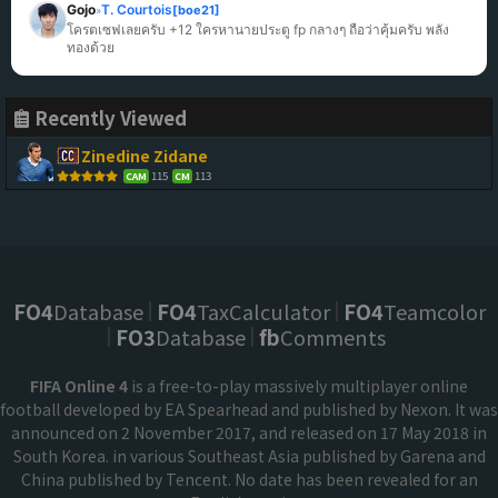
Gojo
T. Courtois
[boe21]
»
โครตเซฟเลยครับ +12 ใครหานายประตู fp กลางๆ ถือว่าคุ้มครับ พลัง
ทองด้วย
Recently Viewed
Zinedine Zidane
115
113
CAM
CM
FO4
Database
FO4
TaxCalculator
FO4
Teamcolor
FO3
Database
fb
Comments
FIFA Online 4
is a free-to-play massively multiplayer online
football developed by EA Spearhead and published by Nexon. It was
announced on 2 November 2017, and released on 17 May 2018 in
South Korea. in various Southeast Asia published by Garena and
China published by Tencent. No date has been revealed for an