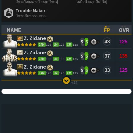
มักจะยิงและส่งด้วยลูกทักษะ]
จะยิงด้วยลูกปั่นโค้ง]
Trouble Maker
มักจะเถียงกรรมการ
NAME
FP
OVR
(CLICK TO SORT ASCENDING)
(CLICK TO
(CL
Z. Zidane
5
5
43
125
CAM
126
LM
126
CM
125
Z. Zidane
5
5
37
135
CAM
136
LM
136
CM
135
Z. Zidane
5
5
33
125
CAM
126
LM
126
CM
125
+24