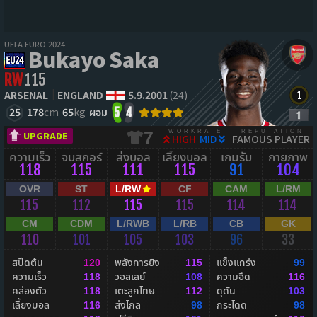
UEFA EURO 2024
Bukayo Saka
RW
115
ARSENAL
ENGLAND
5.9.2001
(24)
25
178
cm
65
kg
ผอม
5
4
WORKRATE
REPUTATION
7
UPGRADE
HIGH
MID
FAMOUS PLAYER
ความเร็ว
จบสกอร์
ส่งบอล
เลี้ยงบอล
เกมรับ
กายภาพ
118
115
111
115
91
104
OVR
ST
L/RW
CF
CAM
L/RM
115
112
115
115
114
114
CM
CDM
L/RWB
L/RB
CB
GK
110
101
105
103
96
33
สปีดต้น
พลังการยิง
แข็งแกร่ง
120
115
99
ความเร็ว
วอลเลย์
ความอึด
118
108
116
คล่องตัว
เตะลูกโทษ
ดุดัน
118
112
103
เลี้ยงบอล
ส่งไกล
กระโดด
116
98
98