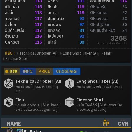
ควบคุมบอล
ฟรีคิก
ควบคุมอารมณ์
113
101
116
เปิดบอล
ยิงโค้ง
GK พุ่งรับ
115
118
23
ส่งสั้น
สมดุล
GK รับบอล
113
118
22
จบสกอร์
ประกบตัว
GK ส่งบอล
117
93
23
ยิงไกล
เข้าปะทะ
GK ปฏิกิริยา
117
97
25
ยืนตำแหน่ง
เข้าสกัด
GK ยืนตำแหน่ง
117
84
24
อ่านเกม
โหม่งบอล
116
92
3268
ปฏิกิริยา
สไลด์
115
88
AttributesPoints
นิสัย :
Technical Dribbler (AI)
Long Shot Taker (AI)
Flair
Finesse Shot
นิสัย
INFO
PRICE
ประวัตินักเตะ
Technical Dribbler (AI)
Long Shot Taker (AI)
พยายามเลี้ยงบอลหลบหลีกคู่
พยายามที่จะยิงไกลเมื่อมีโอกาส
แข่ง
Flair
Finesse Shot
ชอบเล่นลูกทักษะ [AI ที่มีสกิลนี้
ยิงปั่นโค้งได้ดี [AI ที่มีสกิลนี้มัก
มักจะยิงและส่งด้วยลูกทักษะ]
จะยิงด้วยลูกปั่นโค้ง]
NAME
FP
OVR
(CLICK TO SORT ASCENDING)
(CLICK TO
(CL
B. Saka