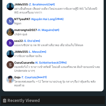
JAMs555
Z. Ibrahimović
[spt]
»
อย่างอื่นดีหมด เสียอย่างเดียวโหม่งบอลกากฉิบหายสู้ปี WS ไม่ได้เลยปี 
WS ครบเครื่องมากกว่า
NTTyeuPAT
Nguyễn Hai Long
[26vb]
»
Ngon
mutrongtoi2027
H. Maguire
[spt]
»
chậm quá
sss22
S. Eto'o
[ws]
»
แม่งเก่งชิปหาย กด W แทงตัวเดียวพอ เดี๋ยวมันเก็บให้หมด
JAMs555
L. Messi
[ws]
»
กากฉิบหายเสียดายเงิน
CucuCucurella
N. Schlotterbeck
[26ts]
»
กองหลังวิ่งไว ขายาวเข้าสกัดดี โหม่งดี แถมสกิลแรด ฝันร้ายกองหน้าเลย 
Underrate มากๆ
Gojo
T. Courtois
[boe21]
»
โครตเซฟเลยครับ +12 ใครหานายประตู fp กลางๆ ถือว่าคุ้มครับ พลัง
ทองด้วย
Recently Viewed