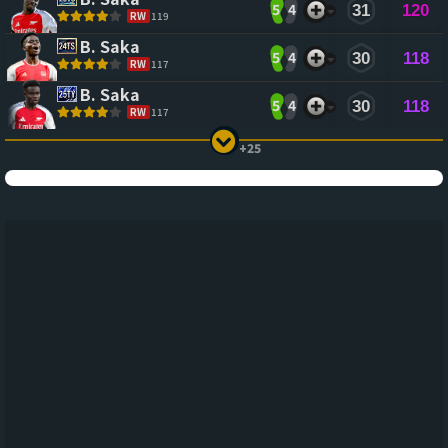
5
4
31
120
RW
119
B. Saka
5
4
30
118
RW
117
B. Saka
5
4
30
118
RW
117
+25