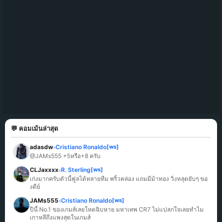
💬 คอมเม้นล่าสุด
adasdw
Cristiano Ronaldo
[ws]
»
@JAMs555 +5หรือ+8 ครับ
CLJaxxxx
R. Sterling
[ws]
»
เก่งมากครับตัวนี้ฟูลได้หลายทีม พริ้วคล่อง แถมมีม้าทอง วิ่งหลุดยับๆ ขอ
งดีย์
JAMs555
Cristiano Ronaldo
[ws]
»
ปีนี้ No.1 ของเกมส์เลยโหดฉิบหาย มหาเทพ CR7 ไม่แปลกใจเลยทำไม
เกาหลีถึงแพงสุดในเกมส์