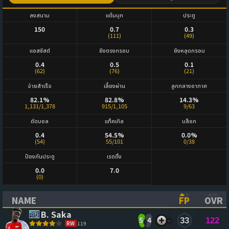
ลงสนาม
แต้มบุก
ประตู
150
0.7
0.3
(111)
(49)
แอสซิสต์
ยิงตรงกรอบ
ยิงหลุดกรอบ
0.4
0.5
0.1
(62)
(76)
(21)
จ่ายสำเร็จ
เลี้ยงผ่าน
ลูกกลางอากาศ
82.1%
82.8%
14.3%
1,131/1,378
915/1,105
9/63
ตัดบอล
แท็คเกิล
บล็อก
0.4
54.5%
0.0%
(54)
55/101
0/38
ป้องกันประตู
เรตติ้ง
0.0
7.0
(0)
NAME
FP
OVR
(CLICK TO SORT ASCENDING)
(CLICK TO
(CL
B. Saka
5
4
33
122
RW
119