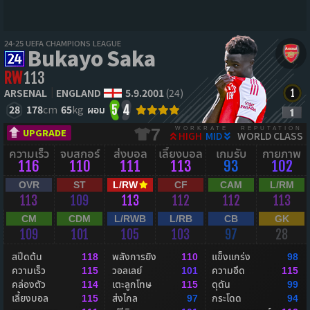
24-25 UEFA CHAMPIONS LEAGUE
Bukayo Saka
RW
113
ARSENAL
ENGLAND
5.9.2001
(24)
28
178
cm
65
kg
ผอม
5
4
WORKRATE
REPUTATION
7
UPGRADE
HIGH
MID
WORLD CLASS
ความเร็ว
จบสกอร์
ส่งบอล
เลี้ยงบอล
เกมรับ
กายภาพ
116
110
111
113
93
102
OVR
ST
L/RW
CF
CAM
L/RM
113
109
113
112
112
113
CM
CDM
L/RWB
L/RB
CB
GK
109
101
105
103
97
28
สปีดต้น
พลังการยิง
แข็งแกร่ง
118
110
98
ความเร็ว
วอลเลย์
ความอึด
115
101
115
คล่องตัว
เตะลูกโทษ
ดุดัน
114
115
99
เลี้ยงบอล
ส่งไกล
กระโดด
115
97
94