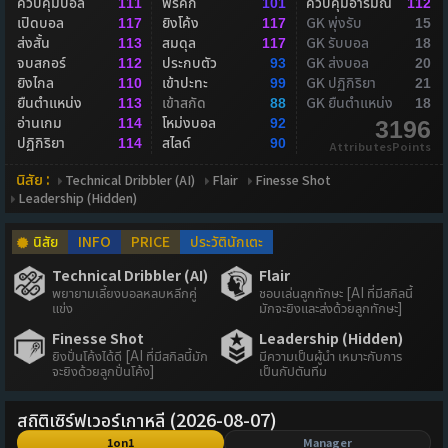
ควบคุมบอล
ฟรีคิก
ควบคุมอารมณ์
111
101
112
เปิดบอล
ยิงโค้ง
GK พุ่งรับ
117
117
15
ส่งสั้น
สมดุล
GK รับบอล
113
117
18
จบสกอร์
ประกบตัว
GK ส่งบอล
112
93
20
ยิงไกล
เข้าปะทะ
GK ปฏิกิริยา
110
99
21
ยืนตำแหน่ง
เข้าสกัด
GK ยืนตำแหน่ง
113
88
18
อ่านเกม
โหม่งบอล
114
92
3196
ปฏิกิริยา
สไลด์
114
90
AttributesPoints
นิสัย :
Technical Dribbler (AI)
Flair
Finesse Shot
Leadership (Hidden)
นิสัย
INFO
PRICE
ประวัตินักเตะ
Technical Dribbler (AI)
Flair
พยายามเลี้ยงบอลหลบหลีกคู่
ชอบเล่นลูกทักษะ [AI ที่มีสกิลนี้
แข่ง
มักจะยิงและส่งด้วยลูกทักษะ]
Finesse Shot
Leadership (Hidden)
ยิงปั่นโค้งได้ดี [AI ที่มีสกิลนี้มัก
มีความเป็นผู้นำ เหมาะกับการ
จะยิงด้วยลูกปั่นโค้ง]
เป็นกัปตันทีม
สถิติเซิร์ฟเวอร์เกาหลี (2026-08-07)
1on1
Manager