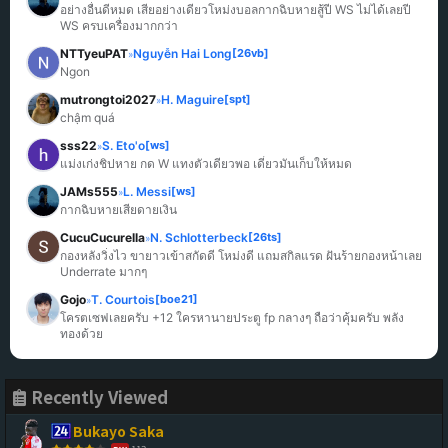
อย่างอื่นดีหมด เสียอย่างเดียวโหม่งบอลกากฉิบหายสู้ปี WS ไม่ได้เลยปี 
WS ครบเครื่องมากกว่า
NTTyeuPAT
Nguyễn Hai Long
[26vb]
»
Ngon
mutrongtoi2027
H. Maguire
[spt]
»
chậm quá
sss22
S. Eto'o
[ws]
»
แม่งเก่งชิปหาย กด W แทงตัวเดียวพอ เดี๋ยวมันเก็บให้หมด
JAMs555
L. Messi
[ws]
»
กากฉิบหายเสียดายเงิน
CucuCucurella
N. Schlotterbeck
[26ts]
»
กองหลังวิ่งไว ขายาวเข้าสกัดดี โหม่งดี แถมสกิลแรด ฝันร้ายกองหน้าเลย 
Underrate มากๆ
Gojo
T. Courtois
[boe21]
»
โครตเซฟเลยครับ +12 ใครหานายประตู fp กลางๆ ถือว่าคุ้มครับ พลัง
ทองด้วย
Recently Viewed
Bukayo Saka