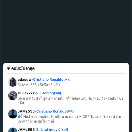
💬 คอมเม้นล่าสุด
adasdw
Cristiano Ronaldo
[ws]
»
@JAMs555 +5หรือ+8 ครับ
CLJaxxxx
R. Sterling
[ws]
»
เก่งมากครับตัวนี้ฟูลได้หลายทีม พริ้วคล่อง แถมมีม้าทอง วิ่งหลุดยับๆ ขอ
งดีย์
JAMs555
Cristiano Ronaldo
[ws]
»
ปีนี้ No.1 ของเกมส์เลยโหดฉิบหาย มหาเทพ CR7 ไม่แปลกใจเลยทำไม
เกาหลีถึงแพงสุดในเกมส์
JAMs555
Z. Ibrahimović
[spt]
»