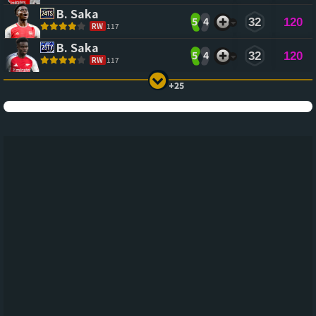
B. Saka
5
4
32
120
RW
117
B. Saka
5
4
32
120
RW
117
+25