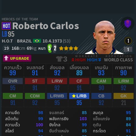
HEROES OF THE TEAM
Roberto Carlos
LB
95
H.O.T
BRAZIL
10.4.1973
(53)
19
168
cm
69
kg
หนา
5
2
WORKRATE
REPUTATION
3
UPGRADE
HIGH
HIGH
WORLD CLASS
ความเร็ว
จบสกอร์
ส่งบอล
เลี้ยงบอล
เกมรับ
กายภาพ
99
91
92
89
93
90
OVR
ST
L/RW
CF
CAM
L/RM
95
91
92
91
90
92
CM
CDM
L/RWB
L/RB
CB
GK
91
92
95
95
92
21
ความอึด
จบสกอร์
สมดุล
98
85
95
สปีดต้น
พลังการยิง
แข็งแกร่ง
99
103
89
ความเร็ว
ยิงไกล
ดุดัน
100
99
84
สไลด์
ยืนตำแหน่ง
กระโดด
94
85
91