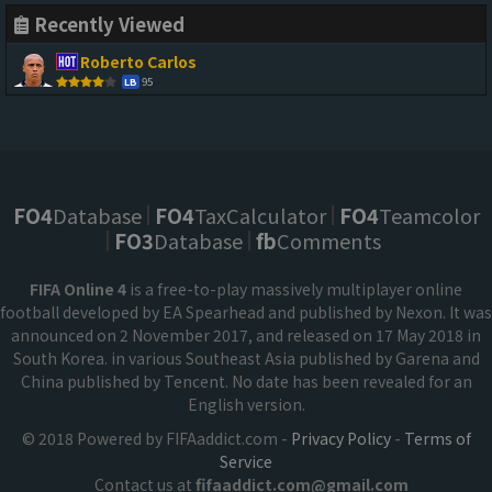
Recently Viewed
Roberto Carlos
95
LB
FO4
Database
FO4
TaxCalculator
FO4
Teamcolor
FO3
Database
fb
Comments
FIFA Online 4
is a free-to-play massively multiplayer online
football developed by EA Spearhead and published by Nexon. It was
announced on 2 November 2017, and released on 17 May 2018 in
South Korea. in various Southeast Asia published by Garena and
China published by Tencent. No date has been revealed for an
English version.
© 2018 Powered by FIFAaddict.com -
Privacy Policy
-
Terms of
Service
Contact us at
fifaaddict.com@gmail.com