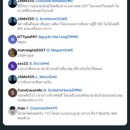
JAMs555
Cristiano Ronaldo
[ws]
»
ปีนี้ No.1 ของเกมส์เลยโหดฉิบหาย มหาเทพ CR7 ไม่แปลกใจเลยทำไม
เกาหลีถึงแพงสุดในเกมส์
JAMs555
Z. Ibrahimović
[spt]
»
อย่างอื่นดีหมด เสียอย่างเดียวโหม่งบอลกากฉิบหายสู้ปี WS ไม่ได้เลยปี 
WS ครบเครื่องมากกว่า
NTTyeuPAT
Nguyễn Hai Long
[26vb]
»
Ngon
mutrongtoi2027
H. Maguire
[spt]
»
chậm quá
sss22
S. Eto'o
[ws]
»
แม่งเก่งชิปหาย กด W แทงตัวเดียวพอ เดี๋ยวมันเก็บให้หมด
JAMs555
L. Messi
[ws]
»
กากฉิบหายเสียดายเงิน
CucuCucurella
N. Schlotterbeck
[26ts]
»
กองหลังวิ่งไว ขายาวเข้าสกัดดี โหม่งดี แถมสกิลแรด ฝันร้ายกองหน้าเลย 
Underrate มากๆ
Gojo
T. Courtois
[boe21]
»
โครตเซฟเลยครับ +12 ใครหานายประตู fp กลางๆ ถือว่าคุ้มครับ พลัง
ทองด้วย