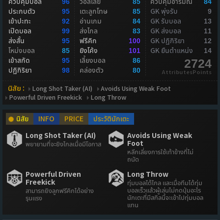
ควบคุมบอล
วอลเลย์
ควบคุมอารมณ์
96
85
84
ประกบตัว
เตะลูกโทษ
GK พุ่งรับ
95
85
9
เข้าปะทะ
อ่านเกม
GK รับบอล
92
84
13
เปิดบอล
ส่งไกล
GK ส่งบอล
99
83
11
ส่งสั้น
ฟรีคิก
GK ปฏิกิริยา
95
100
12
โหม่งบอล
ยิงโค้ง
GK ยืนตำแหน่ง
85
101
14
เข้าสกัด
เลี้ยงบอล
95
86
2724
ปฏิกิริยา
คล่องตัว
98
80
AttributesPoints
นิสัย :
Long Shot Taker (AI)
Avoids Using Weak Foot
Powerful Driven Freekick
Long Throw
นิสัย
INFO
PRICE
ประวัตินักเตะ
Long Shot Taker (AI)
Avoids Using Weak
Foot
พยายามที่จะยิงไกลเมื่อมีโอกาส
หลีกเลี่ยงการใช้เท้าข้างที่ไม่
ถนัด
Powerful Driven
Long Throw
Freekick
ทุ่มบอลได้ไกล และเมื่อทีมได้ทุ่ม
บอลเร็วแล้วผู้เล่นไม่กดปุ่มอะไร
สามารถยิงลูกฟรีคิกได้อย่าง
นักเตะที่มีสกิลนี้จะเข้าไปทุ่มบอล
รุนแรง
แทน