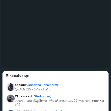
💬 คอมเม้นล่าสุด
adasdw
Cristiano Ronaldo
[ws]
»
@JAMs555 +5หรือ+8 ครับ
CLJaxxxx
R. Sterling
[ws]
»
เก่งมากครับตัวนี้ฟูลได้หลายทีม พริ้วคล่อง แถมมีม้าทอง วิ่งหลุดยับๆ ขอ
งดีย์