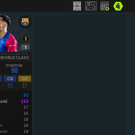
REPUTATION
WORLD CLASS
กายภาพ
98
CB
GK
99
27
93
รมณ์
113
17
ล
16
ล
18
ยา
18
หน่ง
19