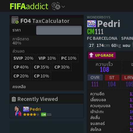
FIFA
addict
WONDERBOYS
FO4
TaxCalculator
Pedri
ราคา
CM
111
FC BARCELONA
SPAIN
ภาษีตลาด
40%
27
174
cm
60
kg
ผอม
ส่วนลด
UPGRADE
SVIP
20%
VIP
10%
PC
10%
ความเร็ว
CP
40%
CP
35%
CP
30%
108
CP
20%
CP
10%
OVR
ST
L/R
111
104
10
คงเหลือ
ความอึด
1
Recently Viewed
เลี้ยงบอล
1
ควบคุมบอล
1
Pedri
เข้าปะทะ
1
111
CM
ส่งสั้น
1
จบสกอร์
1
ส่งไกล
1