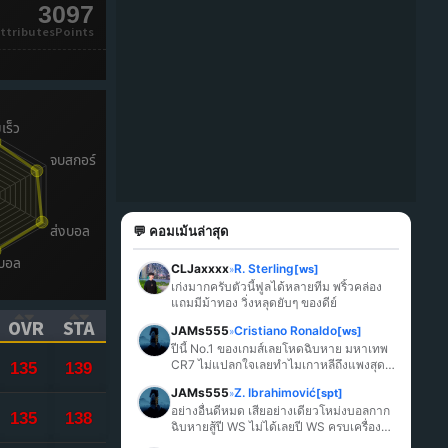
3097
ttributesPoints
💬 คอมเม้นล่าสุด
CLJaxxxx
R. Sterling
[ws]
»
เก่งมากครับตัวนี้ฟูลได้หลายทีม พริ้วคล่อง 
แถมมีม้าทอง วิ่งหลุดยับๆ ของดีย์
OVR
STA
JAMs555
Cristiano Ronaldo
[ws]
»
ICK TO SORT ASCENDING)
(CLICK TO SORT ASCENDING)
(CLICK TO SORT ASCENDING)
ปีนี้ No.1 ของเกมส์เลยโหดฉิบหาย มหาเทพ 
CR7 ไม่แปลกใจเลยทำไมเกาหลีถึงแพงสุด
135
139
ในเกมส์
JAMs555
Z. Ibrahimović
[spt]
»
อย่างอื่นดีหมด เสียอย่างเดียวโหม่งบอลกาก
135
138
ฉิบหายสู้ปี WS ไม่ได้เลยปี WS ครบเครื่อง
มากกว่า