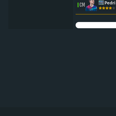
Pedri
CM