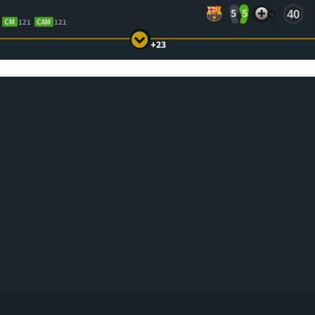
5
5
40
CM
121
CAM
121
+23