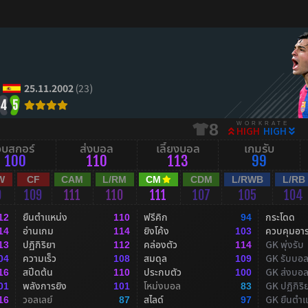
25.11.2002
(23)
4
5
WORKRATE
8
HIGH
HIGH
จบสกอร์
ส่งบอล
เลี้ยงบอล
เกมรับ
100
110
113
99
W
CF
CAM
L/RM
CM
CDM
L/RWB
L/RB
9
109
111
110
111
107
105
104
ยืนตำแหน่ง
ฟรีคิก
กระโดด
12
110
94
อ่านเกม
ยิงโค้ง
ควบคุมอา
14
114
103
ปฏิกิริยา
คล่องตัว
GK พุ่งรับ
13
112
114
ความเร็ว
สมดุล
GK รับบอ
04
108
109
สปีดต้น
ประกบตัว
GK ส่งบอ
16
110
100
พลังการยิง
โหม่งบอล
GK ปฏิกิริ
01
101
83
วอลเลย์
สไลด์
GK ยืนตำแ
16
87
97