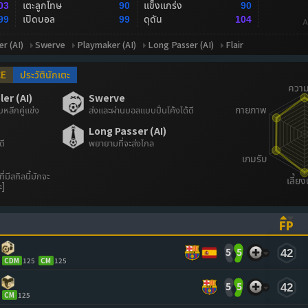
เตะลูกโทษ
แข็งแกร่ง
03
90
90
เปิดบอล
ดุดัน
99
99
104
A
er (AI)
Swerve
Playmaker (AI)
Long Passer (AI)
Flair
CE
ประวัตินักเตะ
er (AI)
Swerve
ลีกคู่แข่ง
ส่งและผ่านบอลแบบปั่นโค้งได้ดี
Long Passer (AI)
ดี
พยายามที่จะส่งไกล
่มีสกิลนี้มักจะ
ะ]
FP
ASCENDING)
TO SORT ASCENDING)
(CL
5
5
42
CDM
125
CM
125
5
5
42
CM
125