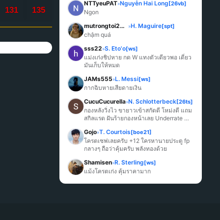
NTTyeuPAT
Nguyễn Hai Long
[26vb]
»
131
135
Ngon
mutrongtoi2027
H. Maguire
[spt]
»
chậm quá
sss22
S. Eto'o
[ws]
»
แม่งเก่งชิปหาย กด W แทงตัวเดียวพอ เดี๋ยว
มันเก็บให้หมด
JAMs555
L. Messi
[ws]
»
กากฉิบหายเสียดายเงิน
CucuCucurella
N. Schlotterbeck
[26ts]
»
กองหลังวิ่งไว ขายาวเข้าสกัดดี โหม่งดี แถม
สกิลแรด ฝันร้ายกองหน้าเลย Underrate 
มากๆ
Gojo
T. Courtois
[boe21]
»
โครตเซฟเลยครับ +12 ใครหานายประตู fp 
กลางๆ ถือว่าคุ้มครับ พลังทองด้วย
Shamisen
R. Sterling
[ws]
»
แม้งโครตเก่ง คุ้มราคามาก